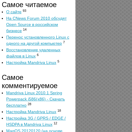
Самое читаемое
93
О сайте
На CNews Forum 2010 обсудят
Open Source в российском
14
бизнесе
Перенос установленного Linux с
7
одного на другой компьютер
Восстановление удаленных
6
файлов в Linux
5
Настройка Mandriva Linux
Самое
комментируемое
Mandriva Linux 2010.1 Spring
Powerpack i586(x86) - Скачать
28
бесплатно
18
Настройка Mandriva Linux
Настройка 3G / GPRS / EDGE /
12
HSDPA в Mandriva Linux
MagOS 20120120 (на основе