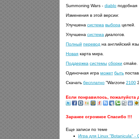
Summoning Wars -
diablo
подобная 
Изменения в этой версии:
Улучшена
система
выбора
целей.
Улучшена
система
диалогов.
Полный
перевод
на английский язы
Новая
карта мира.
Поддержка
системы
сборки
cmake.
Одиночная игра
может
быть
постав
Скачать
бесплатно
"Warzone
2100
2
Если понравилось, пожалуйста 
Заранее огромное Спасибо !!!
Еще записи по теме
Игра для Linux "Botanicula" -