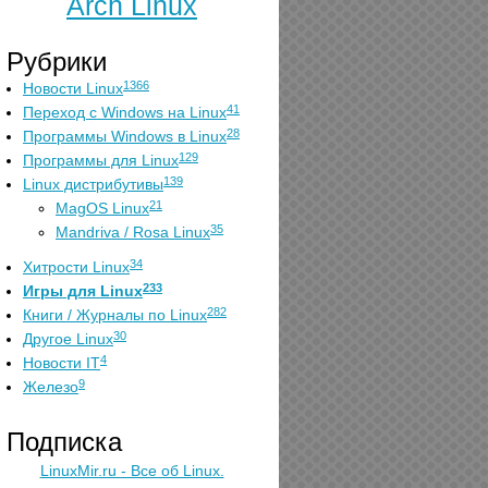
Arch Linux
Рубрики
1366
Новости Linux
41
Переход с Windows на Linux
28
Программы Windows в Linux
129
Программы для Linux
139
Linux дистрибутивы
21
MagOS Linux
35
Mandriva / Rosa Linux
34
Хитрости Linux
233
Игры для Linux
282
Книги / Журналы по Linux
30
Другое Linux
4
Новости IT
9
Железо
Подписка
LinuxMir.ru - Все об Linux.