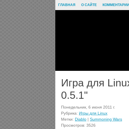
ГЛАВНАЯ
О САЙТЕ
КОММЕНТАРИ
Игра для Linu
0.5.1"
Понедельник, 6 июня 2011 г.
Рубрика:
Игры для Linux
Метки:
Diablo
|
Summoning Wars
Просмотров: 3526