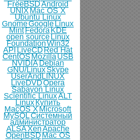
FreeBSD
Android
UNIX
Mac OS X
Ubuntu Linux
Gnome
Google
Linux
Mint
Fedora
KDE
open source
Linux
Foundation
Win32
API
LiveCD
Red Hat
CentOS
Mozilla
USB
NVIDIA
Debian
GNU/Linux
Skype
UserAndLINUX
LiveDVD
Opera
Sabayon Linux
Scientific Linux
ALT
Linux
Купить
MacOS X
Microsoft
MySQL
Системный
администратор
ALSA
Xen
Apache
OpenBSD
Mac OS