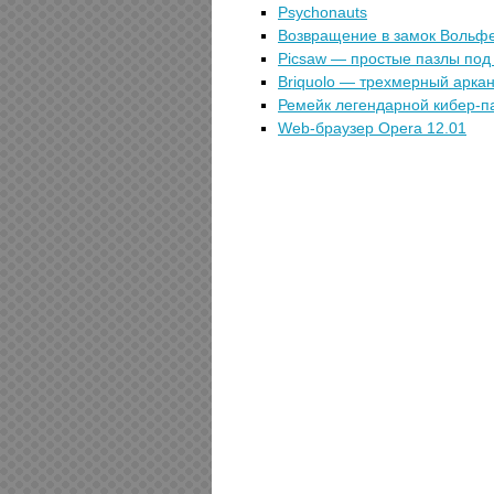
Psychonauts
Возвращение в замок Вольфен
Picsaw — простые пазлы под 
Briquolo — трехмерный аркан
Ремейк легендарной кибер-па
Web-браузер Opera 12.01