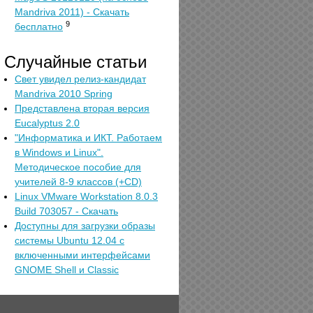
Mandriva 2011) - Скачать
9
бесплатно
Случайные статьи
Свет увидел релиз-кандидат
Mandriva 2010 Spring
Представлена вторая версия
Eucalyptus 2.0
"Информатика и ИКТ. Работаем
в Windows и Linux".
Методическое пособие для
учителей 8-9 классов (+CD)
Linux VMware Workstation 8.0.3
Build 703057 - Скачать
Доступны для загрузки образы
системы Ubuntu 12.04 с
включенными интерфейсами
GNOME Shell и Classic