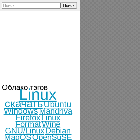
Поиск
Облако тэгов
Linux
скачать
Ubuntu
Windows
Mandriva
Firefox
Linux
Format
Wine
GNU/Linux
Debian
MagOS
OpenSuSE