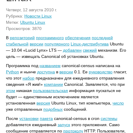
Четверг, 12 августа 2010 г.
Рубрика:
Новости Linux
Метки:
Ubuntu Linux
Просмотров: 3870
В
репозиторий
программного
обеспечения
последней
стабильной
версии
популярного
Linux-дистрибутива
Ubuntu
— 10.04 «Lucid Lynx» LTS —
добавлен
свежий
механизм. Его
цель — извещать Canonical об установках Ubuntu.
Программка под
названием
canonical-census написана на
Python
и нынче
доступна
в
версии
0.1. Ее
руководство
гласит,
что этот
набор
предназначен для ежедневного отправления
сведения «Я жив!»
компании
Canonical. Заявляется, что при
этом
никакая
пользовательская
информация пускаться не
будет — единственным исключением является
установленная
версия
Ubuntu Linux, тип компьютера,
число
уже отправленных
подобных
сообщений.
После
установки
пакета
canonical-census в cron
системы
добавляется ежедневный
запуск
этого приложения. Само
сообщение отправляется по
протоколу
HTTP. Пользователи,