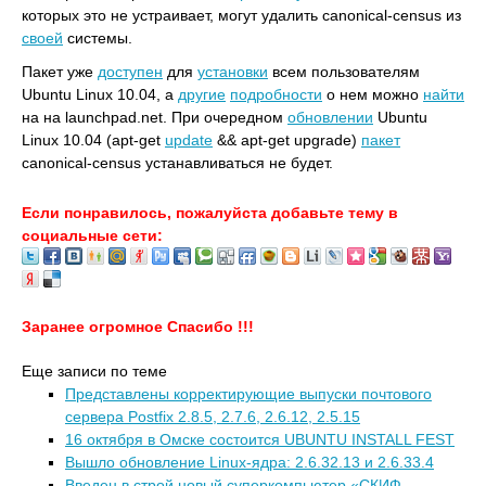
которых это не устраивает, могут удалить canonical-census из
своей
системы.
Пакет уже
доступен
для
установки
всем пользователям
Ubuntu Linux 10.04, а
другие
подробности
о нем можно
найти
на на launchpad.net. При очередном
обновлении
Ubuntu
Linux 10.04 (apt-get
update
&& apt-get upgrade)
пакет
canonical-census устанавливаться не будет.
Если понравилось, пожалуйста добавьте тему в
социальные сети:
Заранее огромное Спасибо !!!
Еще записи по теме
Представлены корректирующие выпуски почтового
сервера Postfix 2.8.5, 2.7.6, 2.6.12, 2.5.15
16 октября в Омске состоится UBUNTU INSTALL FEST
Вышло обновление Linux-ядра: 2.6.32.13 и 2.6.33.4
Введен в строй новый суперкомпьютер «СКИФ-