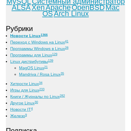
MySQL
Системный администратор
ALSA
Xen
Apache
OpenBSD
Mac
OS
Arch Linux
Рубрики
1366
Новости Linux
41
Переход с Windows на Linux
28
Программы Windows в Linux
129
Программы для Linux
139
Linux дистрибутивы
21
MagOS Linux
35
Mandriva / Rosa Linux
34
Хитрости Linux
233
Игры для Linux
282
Книги / Журналы по Linux
30
Другое Linux
4
Новости IT
9
Железо
Подписка