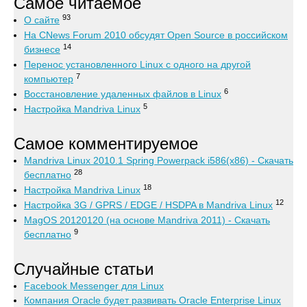
Самое читаемое
93
О сайте
На CNews Forum 2010 обсудят Open Source в российском
14
бизнесе
Перенос установленного Linux с одного на другой
7
компьютер
6
Восстановление удаленных файлов в Linux
5
Настройка Mandriva Linux
Самое комментируемое
Mandriva Linux 2010.1 Spring Powerpack i586(x86) - Скачать
28
бесплатно
18
Настройка Mandriva Linux
12
Настройка 3G / GPRS / EDGE / HSDPA в Mandriva Linux
MagOS 20120120 (на основе Mandriva 2011) - Скачать
9
бесплатно
Случайные статьи
Facebook Messenger для Linux
Компания Oracle будет развивать Oracle Enterprise Linux