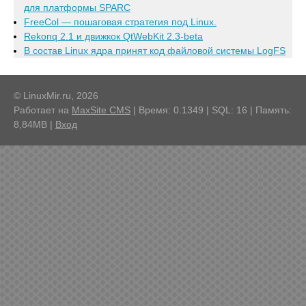
для платформы SPARC
FreeCol — пошаговая стратегия под Linux.
Rekonq 2.1 и движкок QtWebKit 2.3-beta
В состав Linux ядра принят код файловой системы LogFS
© LinuxMir.ru, 2026
Работает на
MaxSite CMS
| Время: 0.1349 | SQL: 16 | Память:
8,84MB
|
Вход