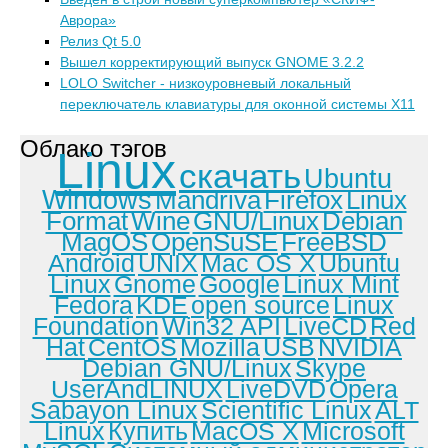
Аврора»
Релиз Qt 5.0
Вышел корректирующий выпуск GNOME 3.2.2
LOLO Switcher - низкоуровневый локальный
переключатель клавиатуры для оконной системы X11
Облако тэгов
Linux
скачать
Ubuntu
Windows
Mandriva
Firefox
Linux
Format
Wine
GNU/Linux
Debian
MagOS
OpenSuSE
FreeBSD
Android
UNIX
Mac OS X
Ubuntu
Linux
Gnome
Google
Linux Mint
Fedora
KDE
open source
Linux
Foundation
Win32 API
LiveCD
Red
Hat
CentOS
Mozilla
USB
NVIDIA
Debian GNU/Linux
Skype
UserAndLINUX
LiveDVD
Opera
Sabayon Linux
Scientific Linux
ALT
Linux
Купить
MacOS X
Microsoft