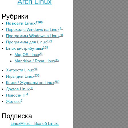
Arch Linux
Рубрики
1366
Новости Linux
41
Переход с Windows на Linux
28
Программы Windows в Linux
129
Программы для Linux
139
Linux дистрибутивы
21
MagOS Linux
35
Mandriva / Rosa Linux
34
Хитрости Linux
233
Игры для Linux
282
Книги / Журналы по Linux
30
Другое Linux
4
Новости IT
9
Железо
Подписка
LinuxMir.ru - Все об Linux.