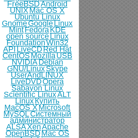
FreeBSD
Android
UNIX
Mac OS X
Ubuntu Linux
Gnome
Google
Linux
Mint
Fedora
KDE
open source
Linux
Foundation
Win32
API
LiveCD
Red Hat
CentOS
Mozilla
USB
NVIDIA
Debian
GNU/Linux
Skype
UserAndLINUX
LiveDVD
Opera
Sabayon Linux
Scientific Linux
ALT
Linux
Купить
MacOS X
Microsoft
MySQL
Системный
администратор
ALSA
Xen
Apache
OpenBSD
Mac OS