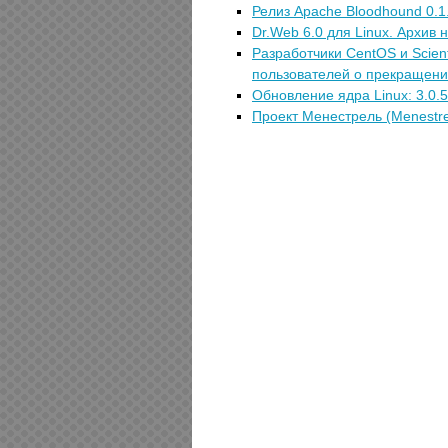
Релиз Apache Bloodhound 0.1
Dr.Web 6.0 для Linux. Архив 
Разработчики CentOS и Scien
пользователей о прекращении
Обновление ядра Linux: 3.0.52
Проект Менестрель (Menestre