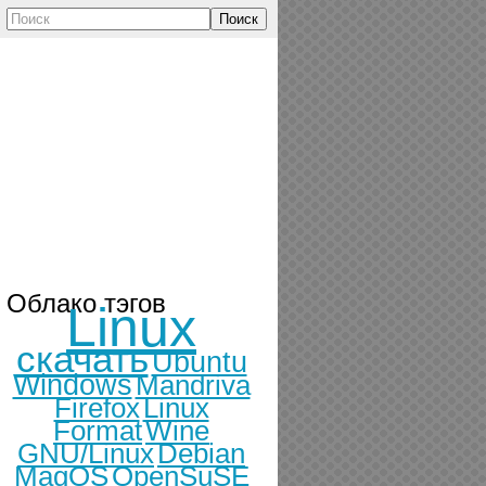
Поиск
Облако тэгов
Linux
скачать
Ubuntu
Windows
Mandriva
Firefox
Linux
Format
Wine
GNU/Linux
Debian
MagOS
OpenSuSE