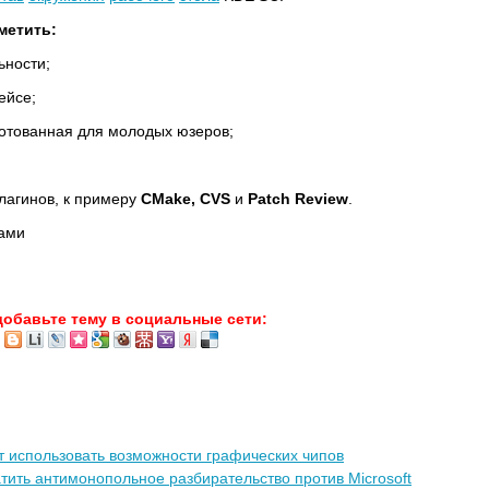
метить:
ьности;
ейсе;
готованная для молодых юзеров;
лагинов, к примеру
CMake, CVS
и
Patch Review
.
дами
добавьте тему в социальные сети:
т использовать возможности графических чипов
ить антимонопольное разбирательство против Microsoft