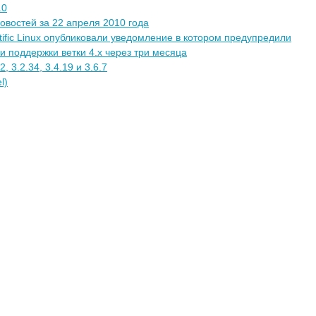
.0
новостей за 22 апреля 2010 года
tific Linux опубликовали уведомление в котором предупредили
 поддержки ветки 4.x через три месяца
, 3.2.34, 3.4.19 и 3.6.7
l)