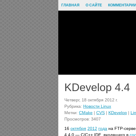
ГЛАВНАЯ
О САЙТЕ
КОММЕНТАРИ
KDevelop 4.4
Четверг, 18 октября 2012 г.
Рубрика:
Новости Linux
Метки:
CMake
|
CVS
|
KDevelop
|
Li
Просмотров: 3407
16
октября
2012
года
на FTP-серве
4.4.0 — C/C++ IDE, входящего в
со