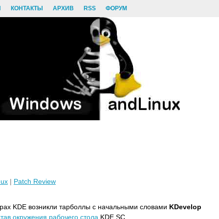
И
КОНТАКТЫ
АРХИВ
RSS
ФОРУМ
nux
|
Patch Review
рах KDE возникли тарболлы с начальными словами
KDevelop
став
окружения
рабочего
стола
KDE SC.