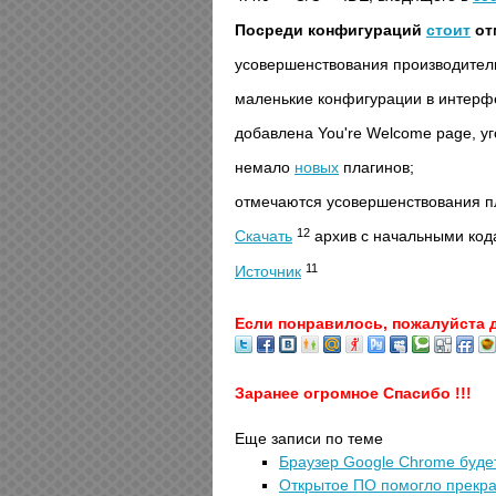
Посреди конфигураций
стоит
от
усовершенствования производител
маленькие конфигурации в интерф
добавлена You're Welcome page, у
немало
новых
плагинов;
отмечаются усовершенствования п
12
Скачать
aрхив с начальными ко
11
Источник
Если понравилось, пожалуйста 
Заранее огромное Спасибо !!!
Еще записи по теме
Браузер Google Chrome буде
Открытое ПО помогло прекрат