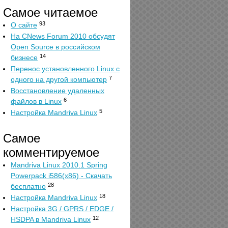
Самое читаемое
93
О сайте
На CNews Forum 2010 обсудят
Open Source в российском
14
бизнесе
Перенос установленного Linux с
7
одного на другой компьютер
Восстановление удаленных
6
файлов в Linux
5
Настройка Mandriva Linux
Самое
комментируемое
Mandriva Linux 2010.1 Spring
Powerpack i586(x86) - Скачать
28
бесплатно
18
Настройка Mandriva Linux
Настройка 3G / GPRS / EDGE /
12
HSDPA в Mandriva Linux