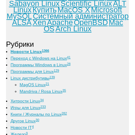
Sabayon Linux
Scientific Linux
ALT
Linux
Купить
MacOS X
Microsoft
MySQL
Системный администратор
ALSA
Xen
Apache
OpenBSD
Mac
OS
Arch Linux
Рубрики
1366
Новости Linux
41
Переход с Windows на Linux
28
Программы Windows в Linux
129
Программы для Linux
139
Linux дистрибутивы
21
MagOS Linux
35
Mandriva / Rosa Linux
34
Хитрости Linux
233
Игры для Linux
282
Книги / Журналы по Linux
30
Другое Linux
4
Новости IT
9
Железо