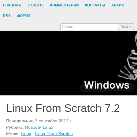
ГЛАВНАЯ
О САЙТЕ
КОММЕНТАРИИ
КОНТАКТЫ
АРХИВ
RSS
ФОРУМ
Поиск
Linux From Scratch 7.2
Понедельник, 3 сентября 2012 г.
Рубрика:
Новости Linux
Метки:
Linux
|
Linux From Scratch