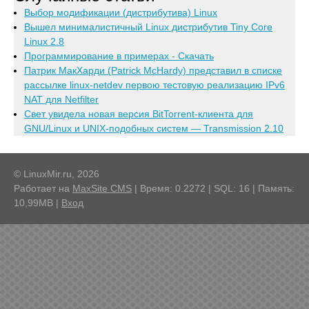
Выбор модификации (дистрибутива) Linux
Вышел минималистичный Linux дистрибутив Tiny Core
Linux 2.8
Программирование в примерах - Скачать
Патрик МакХарди (Patrick McHardy) представил в списке
рассылке linux-netdev первою тестовую реализацию IPv6
NAT для Netfilter
Свет увидела новая версия BitTorrent-клиента для
GNU/Linux и UNIX-подобных систем — Transmission 2.10
© LinuxMir.ru, 2026
Работает на
MaxSite CMS
| Время: 0.2272 | SQL: 16 | Память:
10,99MB
|
Вход