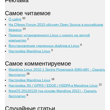
Реклама
Самое читаемое
93
О сайте
На CNews Forum 2010 обсудят Open Source в российском
14
бизнесе
Перенос установленного Linux с одного на другой
7
компьютер
6
Восстановление удаленных файлов в Linux
5
Настройка Mandriva Linux
Самое комментируемое
Mandriva Linux 2010.1 Spring Powerpack i586(x86) - Скачать
28
бесплатно
18
Настройка Mandriva Linux
12
Настройка 3G / GPRS / EDGE / HSDPA в Mandriva Linux
MagOS 20120120 (на основе Mandriva 2011) - Скачать
9
бесплатно
Случайные статьи