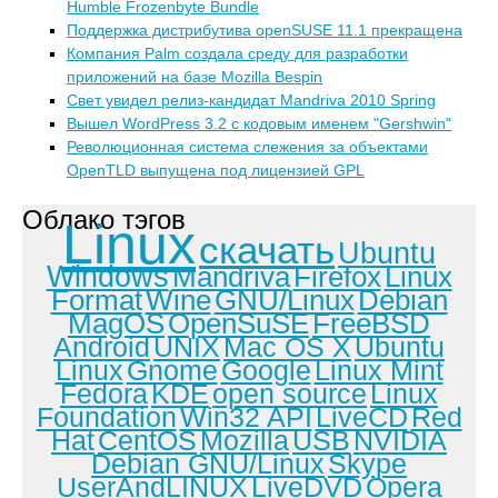
Humble Frozenbyte Bundle
Поддержка дистрибутива openSUSE 11.1 прекращена
Компания Palm создала среду для разработки
приложений на базе Mozilla Bespin
Свет увидел релиз-кандидат Mandriva 2010 Spring
Вышел WordPress 3.2 с кодовым именем "Gershwin"
Революционная система слежения за объектами
OpenTLD выпущена под лицензией GPL
Облако тэгов
Linux
скачать
Ubuntu
Windows
Mandriva
Firefox
Linux
Format
Wine
GNU/Linux
Debian
MagOS
OpenSuSE
FreeBSD
Android
UNIX
Mac OS X
Ubuntu
Linux
Gnome
Google
Linux Mint
Fedora
KDE
open source
Linux
Foundation
Win32 API
LiveCD
Red
Hat
CentOS
Mozilla
USB
NVIDIA
Debian GNU/Linux
Skype
UserAndLINUX
LiveDVD
Opera