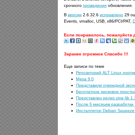
срочного
проведения
обновления.
В
версии
2.6.32.6
исправлено
29 ош
Events, vmalloc, USB, x86/PCI/PAT,
D
Если понравилось, пожалуйста 
Заранее огромное Спасибо !!!
Еще записи по теме
Репозиторий ALT Linux порти
Mesa 9.0
Представили очередной эксп
Бесплатное дисковое простра
Представлен релиз xine-lib 1.
После 5 месяцев разработки 
Инсталлятор Debian Squeeze