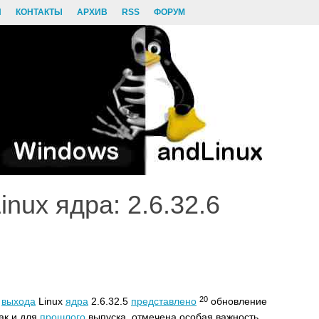
И
КОНТАКТЫ
АРХИВ
RSS
ФОРУМ
nux ядра: 2.6.32.6
20
выхода
Linux
ядра
2.6.32.5
представлено
обновление
как и для
прошлого
выпуска, отмечена особая важность