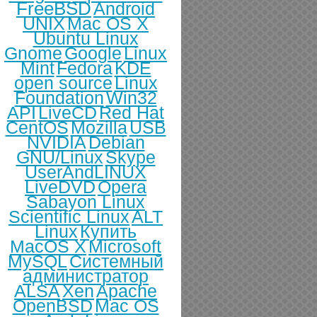
FreeBSD
Android
UNIX
Mac OS X
Ubuntu Linux
Gnome
Google
Linux
Mint
Fedora
KDE
open source
Linux
Foundation
Win32
API
LiveCD
Red Hat
CentOS
Mozilla
USB
NVIDIA
Debian
GNU/Linux
Skype
UserAndLINUX
LiveDVD
Opera
Sabayon Linux
Scientific Linux
ALT
Linux
Купить
MacOS X
Microsoft
MySQL
Системный
администратор
ALSA
Xen
Apache
OpenBSD
Mac OS