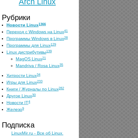
Arch Linux
Рубрики
1366
Новости Linux
41
Переход с Windows на Linux
28
Программы Windows в Linux
129
Программы для Linux
139
Linux дистрибутивы
21
MagOS Linux
35
Mandriva / Rosa Linux
34
Хитрости Linux
233
Игры для Linux
282
Книги / Журналы по Linux
30
Другое Linux
4
Новости IT
9
Железо
Подписка
LinuxMir.ru - Все об Linux.