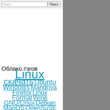
Поиск
Облако тэгов
Linux
скачать
Ubuntu
Windows
Mandriva
Firefox
Linux
Format
Wine
GNU/Linux
Debian
MagOS
OpenSuSE