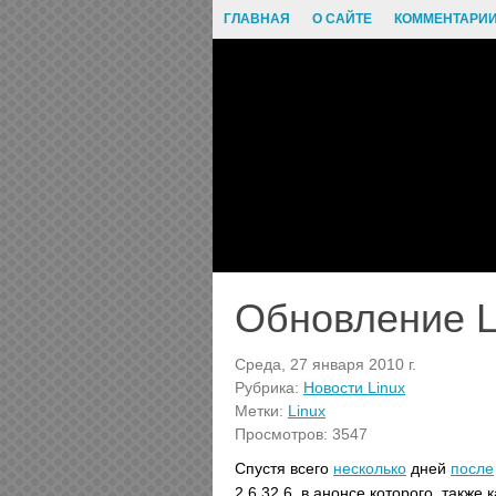
ГЛАВНАЯ
О САЙТЕ
КОММЕНТАРИ
Обновление Li
Среда, 27 января 2010 г.
Рубрика:
Новости Linux
Метки:
Linux
Просмотров: 3547
Спустя всего
несколько
дней
после
2.6.32.6, в анонсе которого, также 