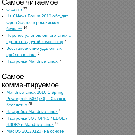
Самое читаемое
93
О сайте
На CNews Forum 2010 обсудят
Open Source в российском
14
бизнесе
Перенос установленного Linux с
7
одного на другой компьютер
Восстановление удаленных
6
файлов в Linux
5
Настройка Mandriva Linux
Самое
комментируемое
Mandriva Linux 2010.1 Spring
Powerpack i586(x86) - Скачать
28
бесплатно
18
Настройка Mandriva Linux
Настройка 3G / GPRS / EDGE /
12
HSDPA в Mandriva Linux
MagOS 20120120 (на основе