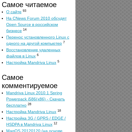
Самое читаемое
93
О сайте
На CNews Forum 2010 обсудят
Open Source в российском
14
бизнесе
Перенос установленного Linux с
7
одного на другой компьютер
Восстановление удаленных
6
файлов в Linux
5
Настройка Mandriva Linux
Самое
комментируемое
Mandriva Linux 2010.1 Spring
Powerpack i586(x86) - Скачать
28
бесплатно
18
Настройка Mandriva Linux
Настройка 3G / GPRS / EDGE /
12
HSDPA в Mandriva Linux
MagOS 20120120 (на основе