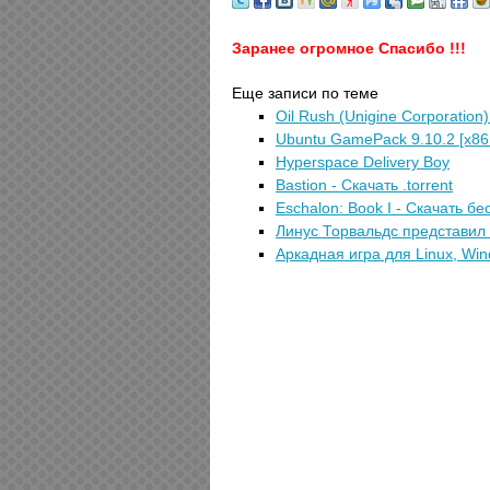
Заранее огромное Спасибо !!!
Еще записи по теме
Oil Rush (Unigine Corporation
Ubuntu GamePack 9.10.2 [x86 
Hyperspace Delivery Boy
Bastion - Скачать .torrent
Eschalon: Book I - Скачать б
Линус Торвальдс представил 
Аркадная игра для Linux, Win