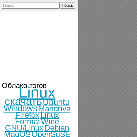
Поиск
Облако тэгов
Linux
скачать
Ubuntu
Windows
Mandriva
Firefox
Linux
Format
Wine
GNU/Linux
Debian
MagOS
OpenSuSE