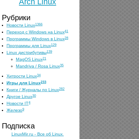
Arch Linux
Рубрики
1366
Новости Linux
41
Переход с Windows на Linux
28
Программы Windows в Linux
129
Программы для Linux
139
Linux дистрибутивы
21
MagOS Linux
35
Mandriva / Rosa Linux
34
Хитрости Linux
233
Игры для Linux
282
Книги / Журналы по Linux
30
Другое Linux
4
Новости IT
9
Железо
Подписка
LinuxMir.ru - Все об Linux.