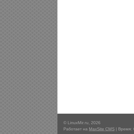
© LinuxMir.ru, 2026
Работает на
MaxSite CMS
| Время: 