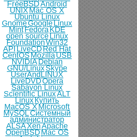
FreeBSD
Android
UNIX
Mac OS X
Ubuntu Linux
Gnome
Google
Linux
Mint
Fedora
KDE
open source
Linux
Foundation
Win32
API
LiveCD
Red Hat
CentOS
Mozilla
USB
NVIDIA
Debian
GNU/Linux
Skype
UserAndLINUX
LiveDVD
Opera
Sabayon Linux
Scientific Linux
ALT
Linux
Купить
MacOS X
Microsoft
MySQL
Системный
администратор
ALSA
Xen
Apache
OpenBSD
Mac OS