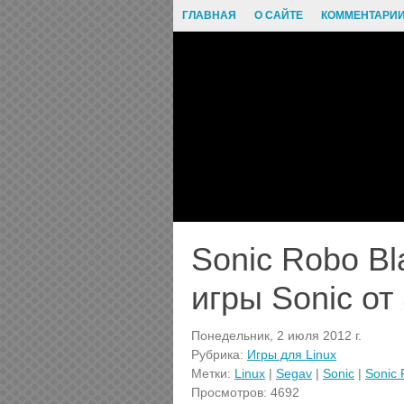
ГЛАВНАЯ
О САЙТЕ
КОММЕНТАРИ
Sonic Robo Bl
игры Sonic от
Понедельник, 2 июля 2012 г.
Рубрика:
Игры для Linux
Метки:
Linux
|
Segav
|
Sonic
|
Sonic 
Просмотров: 4692