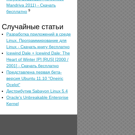
Mandriva 2011) - Скачать
9
бесплатно
Случайные статьи
Разработка приложений в среде
Linux. Программирование для
Linux - Скачать книгу бесплатно
Icewind Dale + Icewind Dale: The
Heart of Winter [P] [RUS] [2000 /
2001] - Скачать бесплатно
Представлена первая бета-
версия Ubuntu 11.10 "Oneiric
Ocelot"
Дистрибутив Sabayon Linux 5.4
Oracle's Unbreakable Enterprise
Kernel