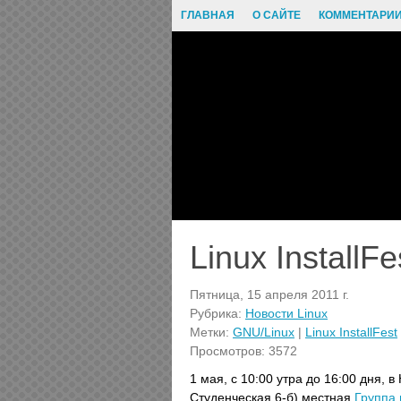
ГЛАВНАЯ
О САЙТЕ
КОММЕНТАРИ
Linux Install
Пятница, 15 апреля 2011 г.
Рубрика:
Новости Linux
Метки:
GNU/Linux
|
Linux InstallFest
Просмотров: 3572
1 мая, с 10:00 утра до 16:00 дня,
Студенческая 6-б) местная
Группа