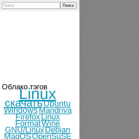
Поиск
Облако тэгов
Linux
скачать
Ubuntu
Windows
Mandriva
Firefox
Linux
Format
Wine
GNU/Linux
Debian
MagOS
OpenSuSE