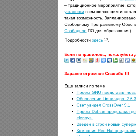
– традиционное мероприятие, кот
установки
всем желающим инсталл
такая возможность. Запланировано
Свободному Программному Обесп
Свободное
ПО для образования).
13
Подробности
здесь
.
Если понравилось, пожалуйста 
Заранее огромное Спасибо !!!
Еще записи по теме
Проект GNU представил нов
Обновление Linux-ядра: 2.6.38
Свет увидел CrossOver 9.1
Проект Debian представил де
«lenny».
Введен в строй новый супе
Компания Red Hat представил