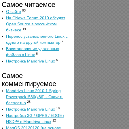
Самое читаемое
93
О сайте
На CNews Forum 2010 обсудят
Open Source в российском
14
бизнесе
Перенос установленного Linux с
7
одного на другой компьютер
Восстановление удаленных
6
файлов в Linux
5
Настройка Mandriva Linux
Самое
комментируемое
Mandriva Linux 2010.1 Spring
Powerpack i586(x86) - Скачать
28
бесплатно
18
Настройка Mandriva Linux
Настройка 3G / GPRS / EDGE /
12
HSDPA в Mandriva Linux
MagOS 20120120 (на основе