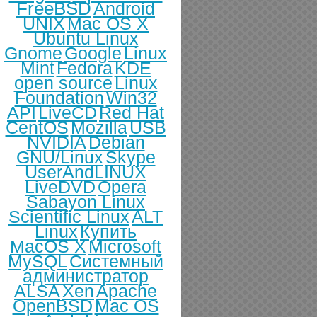
FreeBSD
Android
UNIX
Mac OS X
Ubuntu Linux
Gnome
Google
Linux
Mint
Fedora
KDE
open source
Linux
Foundation
Win32
API
LiveCD
Red Hat
CentOS
Mozilla
USB
NVIDIA
Debian
GNU/Linux
Skype
UserAndLINUX
LiveDVD
Opera
Sabayon Linux
Scientific Linux
ALT
Linux
Купить
MacOS X
Microsoft
MySQL
Системный
администратор
ALSA
Xen
Apache
OpenBSD
Mac OS