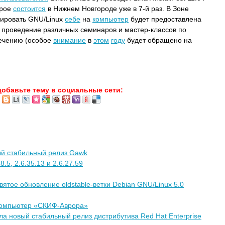
орое
состоится
в Нижнем Новгороде уже в 7-й раз. В Зоне
ировать GNU/Linux
себе
на
компьютер
будет предоставлена
 проведение различных семинаров и мастер-классов по
ечению (особое
внимание
в
этом
году
будет обращено на
добавьте тему в социальные сети:
ый стабильный релиз Gawk
.5, 2.6.35.13 и 2.6.27.59
вятое обновление oldstable-ветки Debian GNU/Linux 5.0
ркомпьютер «СКИФ-Аврора»
а новый стабильный релиз дистрибутива Red Hat Enterprise