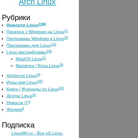
Arch Linux
Рубрики
1366
Новости Linux
41
Переход с Windows на Linux
28
Программы Windows в Linux
129
Программы для Linux
139
Linux дистрибутивы
21
MagOS Linux
35
Mandriva / Rosa Linux
34
Хитрости Linux
233
Игры для Linux
282
Книги / Журналы по Linux
30
Другое Linux
4
Новости IT
9
Железо
Подписка
LinuxMir.ru - Все об Linux.