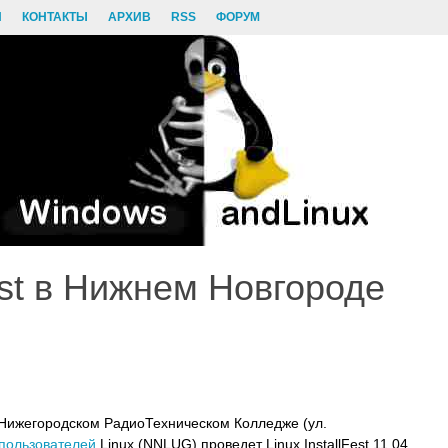
И
КОНТАКТЫ
АРХИВ
RSS
ФОРУМ
Fest в Нижнем Новгороде
 в Нижегородском РадиоТехническом Колледже (ул.
пользователей
Linux (NNLUG) проведет Linux InstallFest 11.04