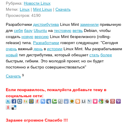
Рубрика:
Новости Linux
Метки:
Linux
|
Mint Linux
|
Скачать
Просмотров: 4190
Разработчики
дистрибутива
Linux Mint
заменили
привычную
для
себя
базу
Ubuntu
на
тестовую
ветвь
Debian, чтобы
создать
новую
версию
Linux Mint безрелизного (rolling-
release) типа.
Разработчики
говорят следующее: "Сегодня
очень
важный
день
в
истории
Linux Mint. Мы разрабатываем
новый
тип дистрибутива, который обещает
стать
более
быстрым, гибким. Это молодой проект, но он будет
постоянно и быстро совершенствоваться"
9
Скачать
Если понравилось, пожалуйста добавьте тему в
социальные сети:
Заранее огромное Спасибо !!!