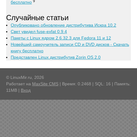
9
бесплатно
Случайные статьи
Опубликовано обновление дистрибутива Искра 10.2
Свет увидел fuse-exfat 0.9.4
Пакеты с Linux ядром 2.6.32.3 для Fedora 11 и 12
Новейший самоучитель записи CD и DVD дисков - Скачать
книгу бесплатно
Представлен Linux дистрибутив Zorin OS 2.0
© LinuxMir.ru, 2026
Работает на
MaxSite CMS
| Время: 0.2468 | SQL: 16 | Память:
11MB
|
Вход