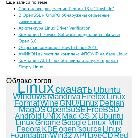
Еще записи по теме
Состоялось разделение Fedora 13 и "Rawhide"
В OpenSSL и GnuPG обнаружены серьезные
уязвимости
Архитектура Linux Driver Verification
Компания Likewise Software представила Likewise
Open 6.0
Открытые семинары HowTo Linux 2010
АМИКОН выпустила комплекс ФПСУ-IP на базе Linux
Компания ALT Linux объявила о запуске проекта
Simply Linux
Облако тэгов
Linux
скачать
Ubuntu
Windows
Mandriva
Firefox
Linux
Format
Wine
GNU/Linux
Debian
MagOS
OpenSuSE
FreeBSD
Android
UNIX
Mac OS X
Ubuntu
Linux
Gnome
Google
Linux Mint
Fedora
KDE
open source
Linux
Foundation
Win32 API
LiveCD
Red