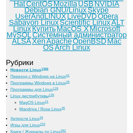
Hat
CentOS
Mozilla
USB
NVIDIA
Debian GNU/Linux
Skype
UserAndLINUX
LiveDVD
Opera
Sabayon Linux
Scientific Linux
ALT
Linux
Купить
MacOS X
Microsoft
MySQL
Системный администратор
ALSA
Xen
Apache
OpenBSD
Mac
OS
Arch Linux
Рубрики
1366
Новости Linux
41
Переход с Windows на Linux
28
Программы Windows в Linux
129
Программы для Linux
139
Linux дистрибутивы
21
MagOS Linux
35
Mandriva / Rosa Linux
34
Хитрости Linux
233
Игры для Linux
282
Книги / Журналы по Linux