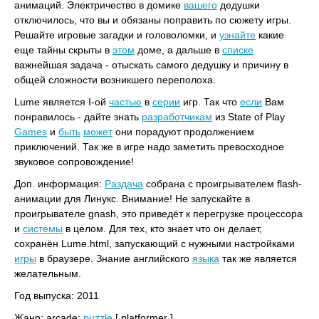
анимаций. Электричество в домике
вашего
дедушки
отключилось, что вы и обязаны поправить по сюжету игры.
Решайте игровые загадки и головоломки, и
узнайте
какие
еще тайны скрыты в
этом
доме, а дальше в
списке
важнейшая задача - отыскать самого дедушку и причину в
общей сложности возникшего переполоха.
Lume является I-ой
частью
в
серии
игр. Так что
если
Вам
понравилось - дайте знать
разработчикам
из State of Play
Games
и
быть
может
они порадуют продолжением
приключений. Так же в игре надо заметить превосходное
звуковое сопровождение!
Доп. информация:
Раздача
собрана с проигрывателем flash-
анимации для Линукс. Внимание! Не запускайте в
проигрывателе gnash, это приведёт к перегрузке процессора
и
системы
в целом. Для тех, кто знает что он делает,
сохранён Lume.html, запускающий с нужными настройками
игры
в браузере. Знание английского
языка
так же является
желательным.
Год выпуска: 2011
Жанр: arcade;
puzzle
[ platformer ]