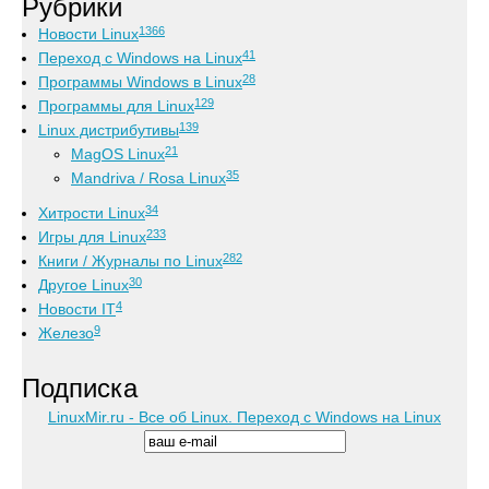
Рубрики
1366
Новости Linux
41
Переход с Windows на Linux
28
Программы Windows в Linux
129
Программы для Linux
139
Linux дистрибутивы
21
MagOS Linux
35
Mandriva / Rosa Linux
34
Хитрости Linux
233
Игры для Linux
282
Книги / Журналы по Linux
30
Другое Linux
4
Новости IT
9
Железо
Подписка
LinuxMir.ru - Все об Linux. Переход с Windows на Linux