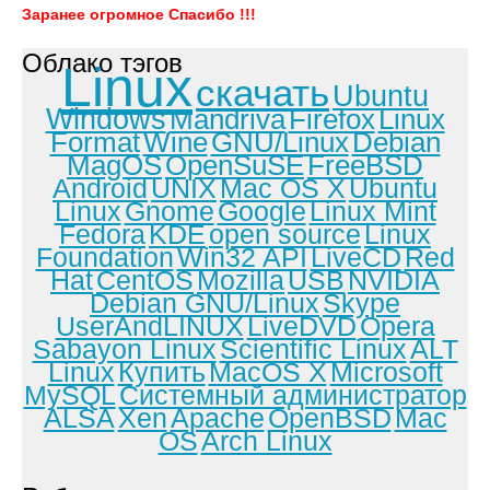
Заранее огромное Спасибо !!!
Облако тэгов
Linux
скачать
Ubuntu
Windows
Mandriva
Firefox
Linux
Format
Wine
GNU/Linux
Debian
MagOS
OpenSuSE
FreeBSD
Android
UNIX
Mac OS X
Ubuntu
Linux
Gnome
Google
Linux Mint
Fedora
KDE
open source
Linux
Foundation
Win32 API
LiveCD
Red
Hat
CentOS
Mozilla
USB
NVIDIA
Debian GNU/Linux
Skype
UserAndLINUX
LiveDVD
Opera
Sabayon Linux
Scientific Linux
ALT
Linux
Купить
MacOS X
Microsoft
MySQL
Системный администратор
ALSA
Xen
Apache
OpenBSD
Mac
OS
Arch Linux