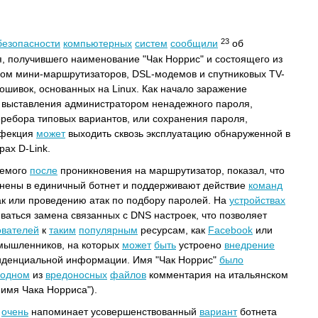
23
безопасности
компьютерных
систем
сообщили
об
, получившего наименование "Чак Норрис" и состоящего из
м мини-маршрутизаторов, DSL-модемов и спутниковых TV-
ошивок, основанных на Linux. Как начало заражение
выставления администратором ненадежного пароля,
ребора типовых вариантов, или сохранения пароля,
нфекция
может
выходить сквозь эксплуатацию обнаруженной в
ах D-Link.
аемого
после
проникновения на маршрутизатор, показал, что
ены в единичный ботнет и поддерживают действие
команд
к или проведению атак по подбору паролей. На
устройствах
ваться замена связанных с DNS настроек, что позволяет
ователей
к
таким
популярным
ресурсам, как
Facebook
или
умышленников, на которых
может
быть
устроено
внедрение
фиденциальной информации. Имя "Чак Норрис"
было
одном
из
вредоносных
файлов
комментария на итальянском
о имя Чака Норриса").
очень
напоминает усовершенствованный
вариант
ботнета