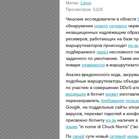
Метки:
Linux
Просмотров: 5118
Чешские исследователи в области
обнаружении
нового
сетевого
червя
незащищенных надлежащим образо
ресиверов, работающих на базе пр
маршрутизаторов происходит
из-за
подбираемого
через
несложного пе
заданного по умолчанию. Также и
январе
уязвимости
в маршрутизатор
Анализ вредоносного кода, загруж
подобные маршрутизаторы объедин
по участию в совершении DDoS-ата
входящих
в ботнет
может
изготавли
перенаправлять
требования
польз
Google, на поддельные сайты зло
вирусов, перехват паролей и кон
присвоено ботнету
из-за
наличия в
языке
"in nome di Chuck Norris" ("в
По
своей
сути новый
сетевой
червь