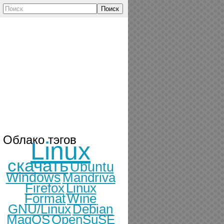
Поиск
Облако тэгов
Linux
скачать
Ubuntu
Windows
Mandriva
Firefox
Linux
Format
Wine
GNU/Linux
Debian
MagOS
OpenSuSE