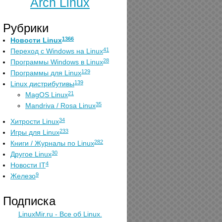
Arch Linux
Рубрики
1366
Новости Linux
41
Переход с Windows на Linux
28
Программы Windows в Linux
129
Программы для Linux
139
Linux дистрибутивы
21
MagOS Linux
35
Mandriva / Rosa Linux
34
Хитрости Linux
233
Игры для Linux
282
Книги / Журналы по Linux
30
Другое Linux
4
Новости IT
9
Железо
Подписка
LinuxMir.ru - Все об Linux.