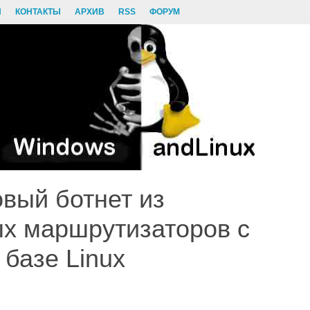
И
КОНТАКТЫ
АРХИВ
RSS
ФОРУМ
вый ботнет из
х маршрутизаторов с
базе Linux