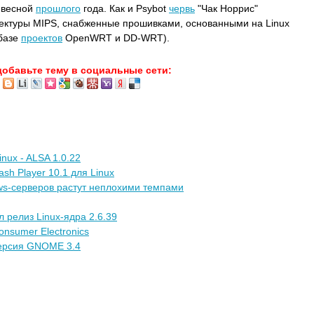
 весной
прошлого
года. Как и Psybot
червь
"Чак Норрис"
ектуры MIPS, снабженные прошивками, основанными на Linux
базе
проектов
OpenWRT и DD-WRT).
добавьте тему в социальные сети:
nux - ALSA 1.0.22
sh Player 10.1 для Linux
ows-серверов растут неплохими темпами
 релиз Linux-ядра 2.6.39
nsumer Electronics
версия GNOME 3.4