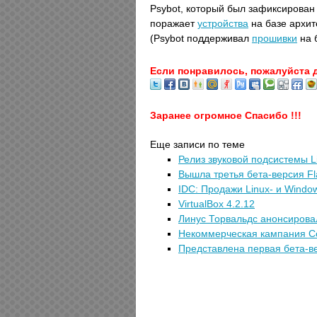
Psybot, который был зафиксирован
поражает
устройства
на базе архит
(Psybot поддерживал
прошивки
на 
Если понравилось, пожалуйста 
Заранее огромное Спасибо !!!
Еще записи по теме
Релиз звуковой подсистемы Li
Вышла третья бета-версия Fla
IDC: Продажи Linux- и Wind
VirtualBox 4.2.12
Линус Торвальдс анонсировал
Некоммерческая кампания Co
Представлена первая бета-