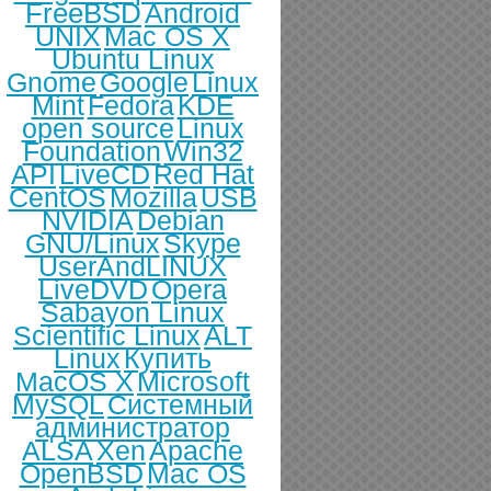
FreeBSD
Android
UNIX
Mac OS X
Ubuntu Linux
Gnome
Google
Linux
Mint
Fedora
KDE
open source
Linux
Foundation
Win32
API
LiveCD
Red Hat
CentOS
Mozilla
USB
NVIDIA
Debian
GNU/Linux
Skype
UserAndLINUX
LiveDVD
Opera
Sabayon Linux
Scientific Linux
ALT
Linux
Купить
MacOS X
Microsoft
MySQL
Системный
администратор
ALSA
Xen
Apache
OpenBSD
Mac OS