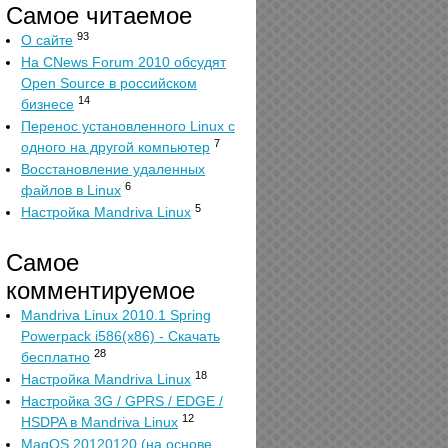
Самое читаемое
93
О сайте
На CNews Forum 2010 обсудят
Open Source в российском
14
бизнесе
Перенос установленного Linux с
7
одного на другой компьютер
Восстановление удаленных
6
файлов в Linux
5
Настройка Mandriva Linux
Самое
комментируемое
Mandriva Linux 2010.1 Spring
Powerpack i586(x86) - Скачать
28
бесплатно
18
Настройка Mandriva Linux
Настройка 3G / GPRS / EDGE /
12
HSDPA в Mandriva Linux
MagOS 20120120 (на основе