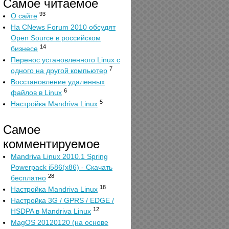
Самое читаемое
93
О сайте
На CNews Forum 2010 обсудят
Open Source в российском
14
бизнесе
Перенос установленного Linux с
7
одного на другой компьютер
Восстановление удаленных
6
файлов в Linux
5
Настройка Mandriva Linux
Самое
комментируемое
Mandriva Linux 2010.1 Spring
Powerpack i586(x86) - Скачать
28
бесплатно
18
Настройка Mandriva Linux
Настройка 3G / GPRS / EDGE /
12
HSDPA в Mandriva Linux
MagOS 20120120 (на основе