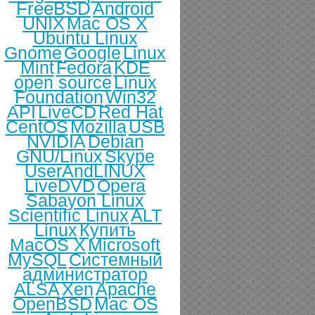
FreeBSD
Android
UNIX
Mac OS X
Ubuntu Linux
Gnome
Google
Linux
Mint
Fedora
KDE
open source
Linux
Foundation
Win32
API
LiveCD
Red Hat
CentOS
Mozilla
USB
NVIDIA
Debian
GNU/Linux
Skype
UserAndLINUX
LiveDVD
Opera
Sabayon Linux
Scientific Linux
ALT
Linux
Купить
MacOS X
Microsoft
MySQL
Системный
администратор
ALSA
Xen
Apache
OpenBSD
Mac OS