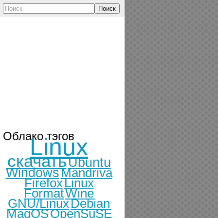
Поиск
Облако тэгов
Linux
скачать
Ubuntu
Windows
Mandriva
Firefox
Linux
Format
Wine
GNU/Linux
Debian
MagOS
OpenSuSE