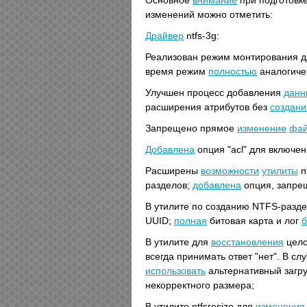
Основное
внимание
при подготовк
изменений можно отметить:
Драйвер
ntfs-3g:
Реализован режим монтирования 
время режим
полностью
аналогиче
Улучшен процесс добавления
данн
расширения атрибутов без
создани
Запрещено прямое
изменение
фай
Добавлена
опция "acl" для включен
Расширены
возможности
утилиты
n
разделов;
добавлена
опция, запре
В утилите по созданию NTFS-разде
UUID;
полная
битовая карта и лог
В утилите для
восстановления
цело
всегда принимать ответ "нет". В сл
использовать
альтернативный загру
некорректного размера;
В утилите ntfsresize для
изменения