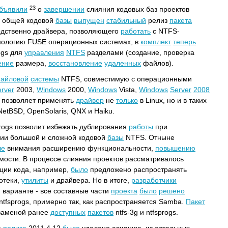
23
бъявили
о
завершении
слияния кодовых баз проектов
и общей кодовой
базы
выпущен
стабильный
релиз
пакета
едственно драйвера, позволяющего
работать
с NTFS-
нологию FUSE операционных системах, в
комплект
теперь
ogs для
управления
NTFS
разделами (создание, проверка
ение
размера,
восстановление
удаленных
файлов).
айловой
системы
NTFS, совместимую с операционными
rver
2003,
Windows
2000,
Windows
Vista,
Windows
Server
2008
 позволяет применять
драйвер
не
только
в Linux, но и в таких
NetBSD, OpenSolaris, QNX и Haiku.
rogs позволит избежать дублирования
работы
при
нии большой и сложной кодовой
базы
NTFS. Отныне
ше
внимания расширению функциональности,
повышению
ости. В процессе слияния проектов рассматривалось
ции кода, например,
было
предложено распространять
отеки,
утилиты
и драйвера. Но в итоге,
разработчики
 варианте - все составные части
проекта
было
решено
ntfsprogs, примерно так, как распространяется Samba.
Пакет
 заменой ранее
доступных
пакетов
ntfs-3g и ntfsprogs.