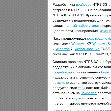
Разработчики
драйвера
NTFS-3G
о
ntfsprogs и NTFS-3G. На основани
NTFS-3G 2011.4.12. Кроме непоср
разделами в поддерживающих тех
входит
полный
набор
утилит
ntfspr
целостности, клонирование,
измен
Пакет поддерживает
реализацию
ф
системами
Windows
XP,
Windows
Se
и
Windows
7.
Использование
FUSE,
системах, как Mac OS X, FreeBSD, 
Слияние проектов NTFS-3G и ntfsp
поддержании в актуальном состоя
разработчики
смогут уделять
боль
надежности и улучшению совместим
несколько
вариантов реструктуриза
продует в виде
трёх
пакетов: библи
остановились на
наиболее
простом
поставлять в
одном
пакете ntfs-3g_
ntfs-3g_ntfsprogs является полной