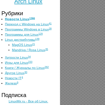
Arch Linux
Рубрики
1366
Новости Linux
41
Переход с Windows на Linux
28
Программы Windows в Linux
129
Программы для Linux
139
Linux дистрибутивы
21
MagOS Linux
35
Mandriva / Rosa Linux
34
Хитрости Linux
233
Игры для Linux
282
Книги / Журналы по Linux
30
Другое Linux
4
Новости IT
9
Железо
Подписка
LinuxMir.ru - Все об Linux.