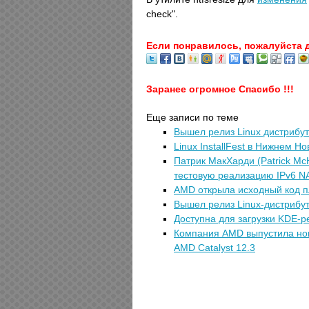
check".
Если понравилось, пожалуйста 
Заранее огромное Спасибо !!!
Еще записи по теме
Вышел релиз Linux дистрибу
Linux InstallFest в Нижнем Н
Патрик МакХарди (Patrick Mc
тестовую реализацию IPv6 NAT
AMD открыла исходный код 
Вышел релиз Linux-дистрибут
Доступна для загрузки KDE-р
Компания AMD выпустила нов
AMD Catalyst 12.3