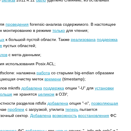
е
релиза
2011.4.12
было
уделено слиянию, из остальных
для
проведения
forensic-анализа содержимого. В настоящее
н монтированию в режиме
только
для чтения;
ых
к большой пустой области. Также
реализована
поддержка
я
пустых областей;
лов
с мета-данными;
ия использования Posix ACL;
tfsclone: налажена
работа
со старыми big-endian образами
щающая очистку меток
времени
(timestamp);
лов mkntfs
добавлена
поддержка
опции "-U" для
установки
больше
не хранятся
целиком
в ОЗУ;
стности разделов ntfsfix
добавлена
опция "-n",
позволяющая
учае
проблем
с загрузкой, утилита
теперь
пытается
зочный сектор.
Добавлена
возможность
восстановления
ФС
размера
ФС
добавлены
две
новые
опции: "--info-mb-only" и "--