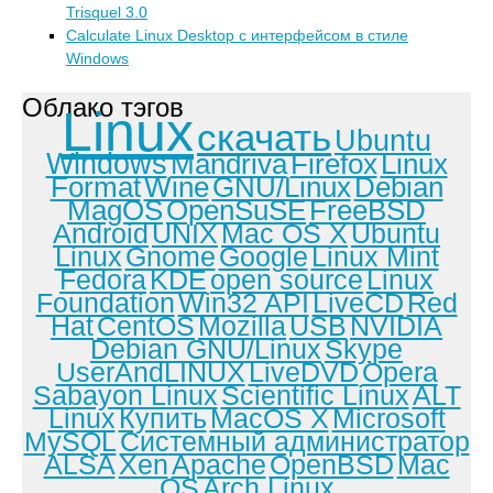
Trisquel 3.0
Calculate Linux Desktop с интерфейсом в стиле
Windows
Облако тэгов
Linux
скачать
Ubuntu
Windows
Mandriva
Firefox
Linux
Format
Wine
GNU/Linux
Debian
MagOS
OpenSuSE
FreeBSD
Android
UNIX
Mac OS X
Ubuntu
Linux
Gnome
Google
Linux Mint
Fedora
KDE
open source
Linux
Foundation
Win32 API
LiveCD
Red
Hat
CentOS
Mozilla
USB
NVIDIA
Debian GNU/Linux
Skype
UserAndLINUX
LiveDVD
Opera
Sabayon Linux
Scientific Linux
ALT
Linux
Купить
MacOS X
Microsoft
MySQL
Системный администратор
ALSA
Xen
Apache
OpenBSD
Mac
OS
Arch Linux