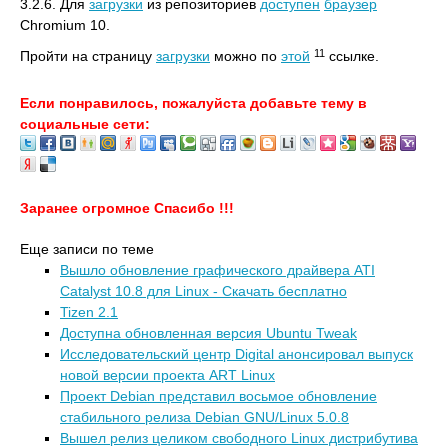
3.2.6. Для
загрузки
из репозиториев
доступен
браузер
Chromium 10.
11
Пройти на страницу
загрузки
можно по
этой
ссылке.
Если понравилось, пожалуйста добавьте тему в
социальные сети:
Заранее огромное Спасибо !!!
Еще записи по теме
Вышло обновление графического драйвера ATI
Catalyst 10.8 для Linux - Скачать бесплатно
Tizen 2.1
Доступна обновленная версия Ubuntu Tweak
Исследовательский центр Digital анонсировал выпуск
новой версии проекта ART Linux
Проект Debian представил восьмое обновление
стабильного релиза Debian GNU/Linux 5.0.8
Вышел релиз целиком свободного Linux дистрибутива