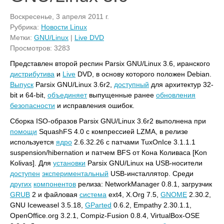
Воскресенье, 3 апреля 2011 г.
Рубрика:
Новости Linux
Метки:
GNU/Linux
|
Live DVD
Просмотров: 3283
Представлен второй респин Parsix GNU/Linux 3.6, иранского
дистрибутива
и
Live
DVD, в основу которого положен Debian.
Выпуск
Parsix GNU/Linux 3.6r2,
доступный
для архитектур 32-
bit и 64-bit,
объединяет
выпущенные ранее
обновления
безопасности
и исправления ошибок.
Сборка ISO-образов Parsix GNU/Linux 3.6r2 выполнена при
помощи
SquashFS 4.0 с компрессией LZMA, в релизе
используется
ядро
2.6.32.26 с патчами TuxOnIce 3.1.1.1
suspension/hibernation и патчем BFS от Кона Коливаса [Kon
Kolivas]. Для
установки
Parsix GNU/Linux на USB-носители
доступен
экспериментальный
USB-инсталлятор. Среди
других
компонентов
релиза: NetworkManager 0.8.1, загрузчик
GRUB
2 и файловая
система
ext4, X.Org 7.5,
GNOME
2.30.2,
GNU Iceweasel 3.5.18,
GParted
0.6.2, Empathy 2.30.1.1,
OpenOffice.org 3.2.1, Compiz-Fusion 0.8.4, VirtualBox-OSE