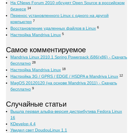
На CNews Forum 2010 обсудят Open Source в российском
14
бизнесе
Перенос установленного Linux с одного на другой
7
компьютер
6
Восстановление удаленных файлов в Linux
5
Настройка Mandriva Linux
Самое комментируемое
Mandriva Linux 2010.1 Spring Powerpack i586(x86) - Скачать
28
бесплатно
18
Настройка Mandriva Linux
12
Настройка 3G / GPRS / EDGE / HSDPA в Mandriva Linux
MagOS 20120120 (на основе Mandriva 2011) - Скачать
9
бесплатно
Случайные статьи
Вышла первая альфа-версия дистрибутива Fedora Linux
16
KDevelop 4.4
Увидел свет DoudouLinux 1.1