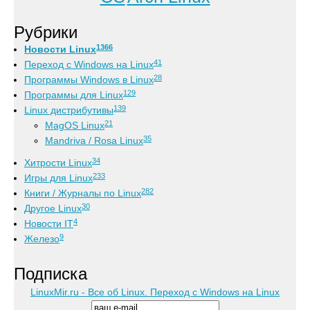
Рубрики
1366
Новости Linux
41
Переход с Windows на Linux
28
Программы Windows в Linux
129
Программы для Linux
139
Linux дистрибутивы
21
MagOS Linux
35
Mandriva / Rosa Linux
34
Хитрости Linux
233
Игры для Linux
282
Книги / Журналы по Linux
30
Другое Linux
4
Новости IT
9
Железо
Подписка
LinuxMir.ru - Все об Linux. Переход с Windows на Linux