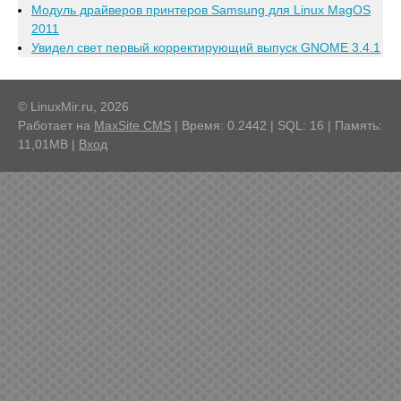
Модуль драйверов принтеров Samsung для Linux MagOS
2011
Увидел свет первый корректирующий выпуск GNOME 3.4.1
© LinuxMir.ru, 2026
Работает на
MaxSite CMS
| Время: 0.2442 | SQL: 16 | Память:
11,01MB
|
Вход