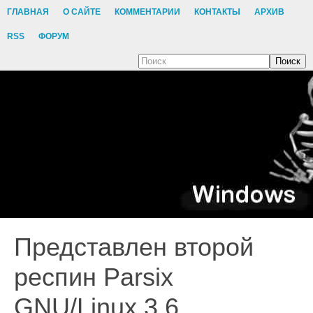
ГЛАВНАЯ
О САЙТЕ
КОММЕНТАРИИ
КОНТАКТЫ
АРХИВ
RSS
ФОРУМ
Поиск
Представлен второй
респин Parsix
GNU/Linux 3.6