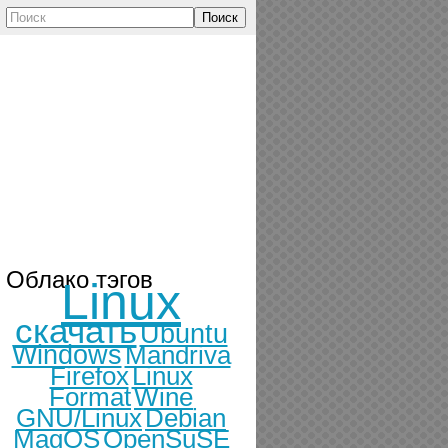
Поиск
Облако тэгов
Linux
скачать
Ubuntu
Windows
Mandriva
Firefox
Linux
Format
Wine
GNU/Linux
Debian
MagOS
OpenSuSE