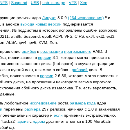
NFS
|
Suspend
|
USB
|
usb_storage
|
VFS
|
Xen
8
ирующие релизы ядра
Линукс:
3.0.9
(264 исправления)
и
а, в анонсе
выхода
новых
версий
подчеркивается
ения. Из подсистем в которых исправлены ошибки возможно
11, ath9k, Suspend, epoll, ACPI, VFS, CIFS, ext4, ext2, ext3,
eon, ALSA, ipv4, ipv6, KVM, Xen.
справление
ошибок
в
реализации
программного
RAID. В
бка, появившаяся в
версии
3.1, которая могла привести к
ктивного запасного диска (hot-spare) в случае деградации
ся в пустой слот, а заменял собою I
рабочий
диск. В
бка, появившаяся в
версии
2.6.36, которая могла привести к
ойного диска, на протяжении некоторого весьма короткого
сключения сбойного диска из массива. Т.е. есть вероятность,
 данные.
уть любопытное
исследование
роста
размера
кода
ядра
ки
перемены
размера
297 релизов, начиная с 1.0 и заканчивая
споненциальный характер и
если
применить экстраполяцию,
"tar.bz2"
архив
с
ядром
достигнет отметки в 100 Мегабайт
абайта).