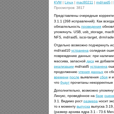
KVM
|
Linux
|
mac80211
|
md/raid5
|
Просмотров: 3817
Представлены очередные коррект
3.1.1 (268 исправлений). Как всегд
обязательность
проведения
обновл
упомянуть: USB, usb_storage, mac802
NFS, md/raid5, iscsi-target, drm/rad
Отдельно возможно подчеркнуть и
md/raid10
устранена
солидная оши
повреждению данных: при наличии а
массива, запасной
диск
не добавлял
реализации
md/raid5
устранена
оши
продолжению
чтения
данных
со сб
времени
после
выявления
сбоя
и и
что
будут
прочитаны некорректные
Дополнительно, возможно упомян
Линукс, проведённое на
базе
оцен
3.1. Видимо рост
размера
носит эк
то к моменту
выпуска
выпуска 3.19, 
(размер архива ядра 3.1 - 73.6 Мег