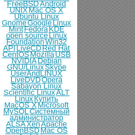
FreeBSD
Android
UNIX
Mac OS X
Ubuntu Linux
Gnome
Google
Linux
Mint
Fedora
KDE
open source
Linux
Foundation
Win32
API
LiveCD
Red Hat
CentOS
Mozilla
USB
NVIDIA
Debian
GNU/Linux
Skype
UserAndLINUX
LiveDVD
Opera
Sabayon Linux
Scientific Linux
ALT
Linux
Купить
MacOS X
Microsoft
MySQL
Системный
администратор
ALSA
Xen
Apache
OpenBSD
Mac OS