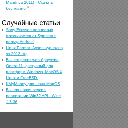
Mandriva 2011) - Скачать
9
бесплатно
Случайные статьи
Sony Ericsson полностью
отказывается от Symbian в
пользу Android
Linux Format. Архив журналов
за 2012 год
Вышел релиз web-браузера
Opera 11, доступный для
платформ Windows, MacOS X,
Linux и FreeBSD.
KMyMoney для Linux MagOS
Вышла новая версия
реализации Win32 API - Wine
1.3.36