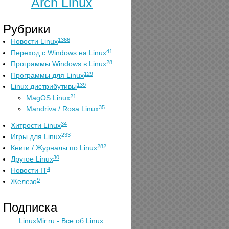
Arch Linux
Рубрики
1366
Новости Linux
41
Переход с Windows на Linux
28
Программы Windows в Linux
129
Программы для Linux
139
Linux дистрибутивы
21
MagOS Linux
35
Mandriva / Rosa Linux
34
Хитрости Linux
233
Игры для Linux
282
Книги / Журналы по Linux
30
Другое Linux
4
Новости IT
9
Железо
Подписка
LinuxMir.ru - Все об Linux.