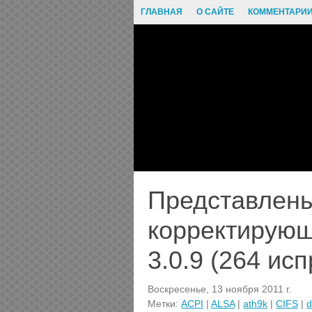
ГЛАВНАЯ
О САЙТЕ
КОММЕНТАРИ
Представлен
корректирующ
3.0.9 (264 ис
Воскресенье, 13 ноября 2011 г.
Метки:
ACPI
|
ALSA
|
ath9k
|
CIFS
|
d