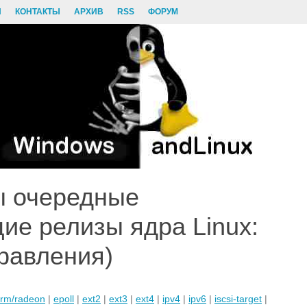
И
КОНТАКТЫ
АРХИВ
RSS
ФОРУМ
ы очередные
ие релизы ядра Linux:
правления)
rm/radeon
|
epoll
|
ext2
|
ext3
|
ext4
|
ipv4
|
ipv6
|
iscsi-target
|