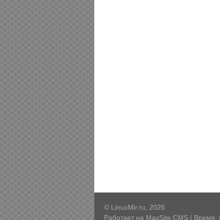
© LinuxMir.ru, 2026
Работает на
MaxSite CMS
| Время: 