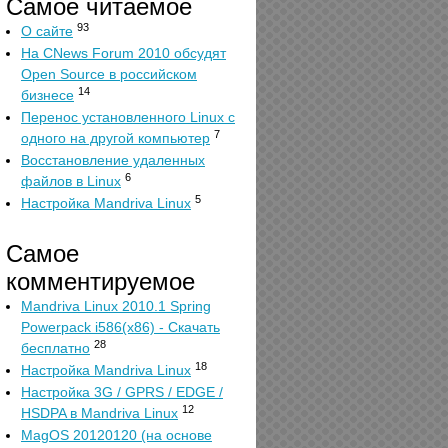
Самое читаемое
93
О сайте
На CNews Forum 2010 обсудят
Open Source в российском
14
бизнесе
Перенос установленного Linux с
7
одного на другой компьютер
Восстановление удаленных
6
файлов в Linux
5
Настройка Mandriva Linux
Самое
комментируемое
Mandriva Linux 2010.1 Spring
Powerpack i586(x86) - Скачать
28
бесплатно
18
Настройка Mandriva Linux
Настройка 3G / GPRS / EDGE /
12
HSDPA в Mandriva Linux
MagOS 20120120 (на основе