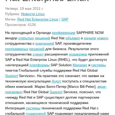
Четверг, 19 мая 2011 г.
Рубрика:
Новости Linux
Метки:
Red Hat Enterprise Linux
|
SAP
Просмотров: 4136
На проходящей в Орландо
конференции
SAPPHIRE NOW
вендор
открытых
решений
Red Hat
объявил
о
начале
нового
сотрудничества с
компанией
SAP, производителем
программных
решений
для бизнеса. Результатом этого
сотрудничества
станет
расширенная
поддержка
приложений
SAP в Red Hat Enterprise Linux (RHEL), что будет достигнуто
«интеграцией
платформы
SAP Solution
Manager
и
системы
тикетов Глобальной службы поддержки Red Hat Global
Support
Services». На практике это означает, что заявки на
техническую консультацию
будут
поступать к специалистам
обеих компаний. Марко Билл-Петер [Marco Bill-Peter],
вице-
президент
Red Hat Global
Support
Services, пояснил, что
«между Red Hat и SAP существуют долгие партнерские
отношения, касающиеся технической поддержки.
Интеграция
системы
технической поддержки Red Hat с
глобальной
поддержкой
SAP поднимает предлагаемый нами