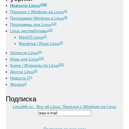
1366
Новости Linux
41
Переход с Windows на Linux
28
Программы Windows в Linux
129
Программы для Linux
139
Linux дистрибутивы
21
MagOS Linux
35
Mandriva / Rosa Linux
34
Хитрости Linux
233
Игры для Linux
282
Книги / Журналы по Linux
30
Другое Linux
4
Новости IT
9
Железо
Подписка
LinuxMir.ru - Все об Linux. Переход с Windows на Linux