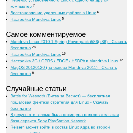
Перенос установленного Linux с одного на другой
7
компьютер
6
Восстановление удаленных файлов в Linux
5
Настройка Mandriva Linux
Самое комментируемое
Mandriva Linux 2010.1 Spring Powerpack i586(x86) - Скачать
28
бесплатно
18
Настройка Mandriva Linux
12
Настройка 3G / GPRS / EDGE / HSDPA в Mandriva Linux
MagOS 20120120 (на основе Mandriva 2011) - Скачать
9
бесплатно
Случайные статьи
Battle for Wesnoth (Битва за Веснот) — бесплатная
пошаговая фентези стратегия для Linux - Скачать
бесплатно
В результате взлома была похищена пользовательская
база сервиса Sony PlayStation Network
Reiser4 может войти в состав Linux ядра во второй