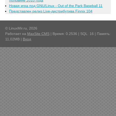
половине 2010 года
Новая игра под GNU/Linux - Out of the Park Baseball 11
Представлен релиз Live-дистрибутива Finnix 104
© LinuxMir.ru, 2026
Работает на
MaxSite CMS
| Время: 0.2536 | SQL: 16 | Память:
11,02MB
|
Вход