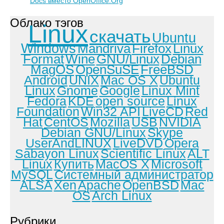
Docs вместо OpenOffice.Org
Облако тэгов
Linux
скачать
Ubuntu
Windows
Mandriva
Firefox
Linux
Format
Wine
GNU/Linux
Debian
MagOS
OpenSuSE
FreeBSD
Android
UNIX
Mac OS X
Ubuntu
Linux
Gnome
Google
Linux Mint
Fedora
KDE
open source
Linux
Foundation
Win32 API
LiveCD
Red
Hat
CentOS
Mozilla
USB
NVIDIA
Debian GNU/Linux
Skype
UserAndLINUX
LiveDVD
Opera
Sabayon Linux
Scientific Linux
ALT
Linux
Купить
MacOS X
Microsoft
MySQL
Системный администратор
ALSA
Xen
Apache
OpenBSD
Mac
OS
Arch Linux
Рубрики