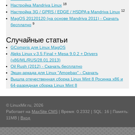
18
Настройка Mandriva Linux
12
Настройка 3G / GPRS / EDGE / HSDPA в Mandriva Linux
MagOS 20120120 (на основе Mandriva 2011) - Скачать
9
бесплатно
Случайные статьи
GCompris для Linux MagOS
Aleks Linux v.3.5 Final + Mesa 9.0.2 + Drivers
(x86/ML/RUS/28.01.2013)
Oil Rush (2012) - Скачать бесплатно
Экшн-аркада для Linux "Amoebax" - Скачать
Вышла отечественная сборка Linux Mint 8 Росинка х86 и
64-разрядная сборка Linux Mint 8
© LinuxMir.ru, 2026
Работает на
MaxSite CMS
| Время: 0.2332 | SQL: 16 | Память:
11MB
|
Вход