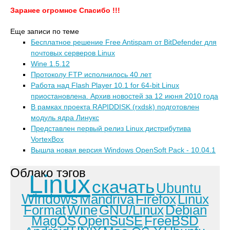
Заранее огромное Спасибо !!!
Еще записи по теме
Бесплатное решение Free Antispam от BitDefender для
почтовых серверов Linux
Wine 1.5.12
Протоколу FTP исполнилось 40 лет
Работа над Flash Player 10.1 for 64-bit Linux
приостановлена. Архив новостей за 12 июня 2010 года
В рамках проекта RAPIDDISK (rxdsk) подготовлен
модуль ядра Линукс
Представлен первый релиз Linuх дистрибутива
VortexBox
Вышла новая версия Windows OpenSoft Pack - 10.04.1
Облако тэгов
Linux
скачать
Ubuntu
Windows
Mandriva
Firefox
Linux
Format
Wine
GNU/Linux
Debian
MagOS
OpenSuSE
FreeBSD