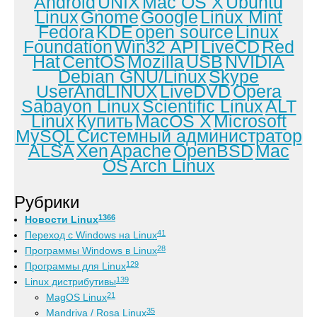
Android
UNIX
Mac OS X
Ubuntu
Linux
Gnome
Google
Linux Mint
Fedora
KDE
open source
Linux
Foundation
Win32 API
LiveCD
Red
Hat
CentOS
Mozilla
USB
NVIDIA
Debian GNU/Linux
Skype
UserAndLINUX
LiveDVD
Opera
Sabayon Linux
Scientific Linux
ALT
Linux
Купить
MacOS X
Microsoft
MySQL
Системный администратор
ALSA
Xen
Apache
OpenBSD
Mac
OS
Arch Linux
Рубрики
1366
Новости Linux
41
Переход с Windows на Linux
28
Программы Windows в Linux
129
Программы для Linux
139
Linux дистрибутивы
21
MagOS Linux
35
Mandriva / Rosa Linux