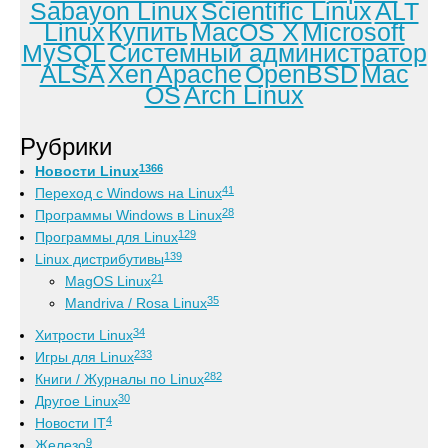
Sabayon Linux
Scientific Linux
ALT
Linux
Купить
MacOS X
Microsoft
MySQL
Системный администратор
ALSA
Xen
Apache
OpenBSD
Mac
OS
Arch Linux
Рубрики
1366
Новости Linux
41
Переход с Windows на Linux
28
Программы Windows в Linux
129
Программы для Linux
139
Linux дистрибутивы
21
MagOS Linux
35
Mandriva / Rosa Linux
34
Хитрости Linux
233
Игры для Linux
282
Книги / Журналы по Linux
30
Другое Linux
4
Новости IT
9
Железо