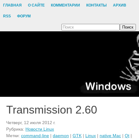
ГЛАВНАЯ
О САЙТЕ
КОММЕНТАРИИ
КОНТАКТЫ
АРХИВ
RSS
ФОРУМ
Поиск
Transmission 2.60
Четверг, 12 июля 2012 г.
Рубрика:
Новости Linux
Метки:
command-line
|
daemon
|
GTK
|
Linux
|
native Mac
|
Qt
|