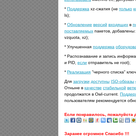
*
Поддержка
xz-сжатия (не
только
к
ls);
*
Обновление
версий
входящих
в
п
поставляемых
пакетов, добавлены: s
vzquota, xz);
* Улучшенная
поддержка
оборудов
* Распознавание и запись информа
и PID,
если
отправитель не root);
*
Реализация
"черного списка" клю
Для
загрузки
доступны
ISO-образы
Отныне в
качестве
стабильной
ветк
продолжатся в Owl-current.
Поддер
пользователям рекомендуется обн
Если понравилось, пожалуйста 
Заранее огромное Спасибо !!!