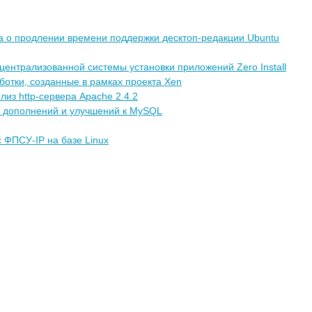
а о продлении времени поддержки десктоп-редакции Ubuntu
ентрализованной системы установки приложений Zero Install
отки, созданные в рамках проекта Xen
из http-сервера Apache 2.4.2
их дополнений и улучшений к MySQL
ФПСУ-IP на базе Linux