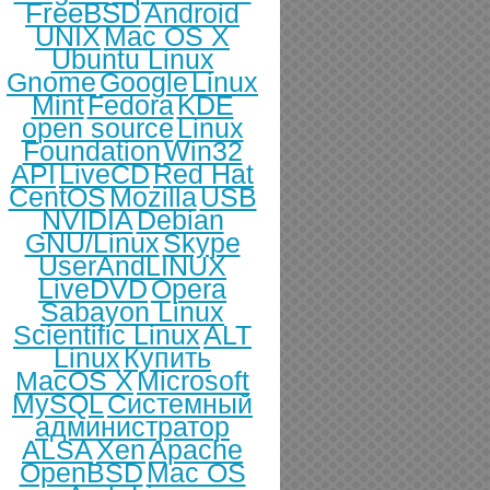
FreeBSD
Android
UNIX
Mac OS X
Ubuntu Linux
Gnome
Google
Linux
Mint
Fedora
KDE
open source
Linux
Foundation
Win32
API
LiveCD
Red Hat
CentOS
Mozilla
USB
NVIDIA
Debian
GNU/Linux
Skype
UserAndLINUX
LiveDVD
Opera
Sabayon Linux
Scientific Linux
ALT
Linux
Купить
MacOS X
Microsoft
MySQL
Системный
администратор
ALSA
Xen
Apache
OpenBSD
Mac OS