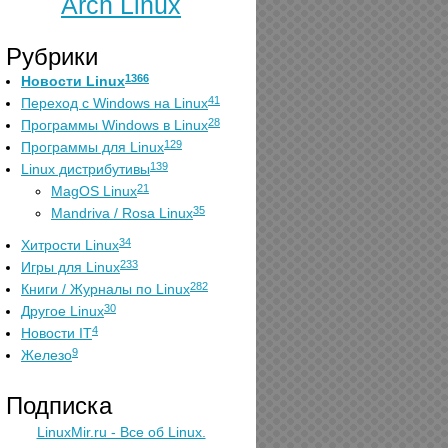
Arch Linux
Рубрики
1366
Новости Linux
41
Переход с Windows на Linux
28
Программы Windows в Linux
129
Программы для Linux
139
Linux дистрибутивы
21
MagOS Linux
35
Mandriva / Rosa Linux
34
Хитрости Linux
233
Игры для Linux
282
Книги / Журналы по Linux
30
Другое Linux
4
Новости IT
9
Железо
Подписка
LinuxMir.ru - Все об Linux.