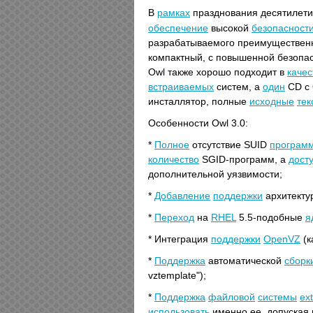
В
рамках
празднования десятилет
обеспечение
высокой
безопасност
разрабатываемого преимущественн
компактный, с повышенной безопа
Owl также хорошо подходит в
качес
встраиваемых
систем, а
один
CD с 
инсталлятор, полные
исходные
тек
Особенности Owl 3.0:
*
Полное
отсутствие SUID
програм
количество
SGID-программ, а
дост
дополнительной уязвимости;
*
Добавление
поддержки
архитекту
*
Переход
на
RHEL
5.5-подобные
я
* Интеграция
поддержки
OpenVZ
(к
*
Поддержка
автоматической
сборк
vztemplate");
*
Поддержка
файловой
системы
ex
использовать
именно ее, допуская