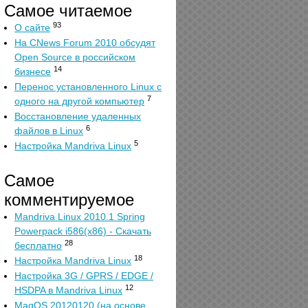
Самое читаемое
93
О сайте
На CNews Forum 2010 обсудят
Open Source в российском
14
бизнесе
Перенос установленного Linux с
7
одного на другой компьютер
Восстановление удаленных
6
файлов в Linux
5
Настройка Mandriva Linux
Самое
комментируемое
Mandriva Linux 2010.1 Spring
Powerpack i586(x86) - Скачать
28
бесплатно
18
Настройка Mandriva Linux
Настройка 3G / GPRS / EDGE /
12
HSDPA в Mandriva Linux
MagOS 20120120 (на основе