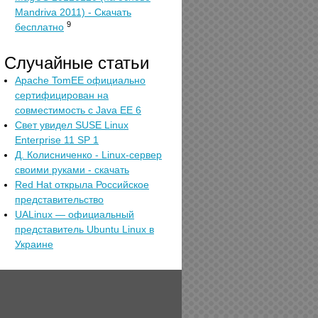
Mandriva 2011) - Скачать
9
бесплатно
Случайные статьи
Apache TomEE официально
сертифицирован на
совместимость с Java EE 6
Свет увидел SUSE Linux
Enterprise 11 SP 1
Д. Колисниченко - Linux-сервер
своими руками - скачать
Red Hat открыла Российское
представительство
UALinux — официальный
представитель Ubuntu Linux в
Украине