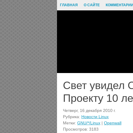
ГЛАВНАЯ
О САЙТЕ
КОММЕНТАРИ
Свет увидел O
Проекту 10 ле
Четверг, 16 декабря 2010 г.
Рубрика:
Новости Linux
Метки:
GNU/*/Linux
|
Openwall
Просмотров: 3183