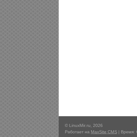
© LinuxMir.ru, 2026
Работает на
MaxSite CMS
| Время: 