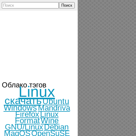
Поиск
Облако тэгов
Linux
скачать
Ubuntu
Windows
Mandriva
Firefox
Linux
Format
Wine
GNU/Linux
Debian
MagOS
OpenSuSE