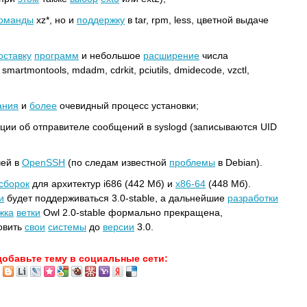
оманды
xz*, но и
поддержку
в tar, rpm, less, цветной выдаче
оставку
программ
и небольшое
расширение
числа
martmontools, mdadm, cdrkit, pciutils, dmidecode, vzctl,
ания
и
более
очевидный процесс установки;
ции об отправителе сообщений в syslogd (записываются UID
чей в
OpenSSH
(по следам известной
проблемы
в Debian).
сборок
для архитектур i686 (442 Мб) и
x86-64
(448 Мб).
и
будет поддерживаться 3.0-stable, а дальнейшие
разработки
жка
ветки
Owl 2.0-stable формально прекращена,
овить
свои
системы
до
версии
3.0.
добавьте тему в социальные сети: