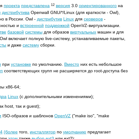
12
ия
проекта
представлена
версия
3.0
ориентированного
на
и
дистрибутива
Openwall GNU/*/Linux (для краткости - Owl),
о в России. Owl -
дистрибутив
Linux
для
серверов
-
сностью и
встроенной
поддержкой
OpenVZ-виртуализации.
тве
базовой
системы
для образов
виртуальных
машин и для
Owl включает полную live-систему, устанавливаемые пакеты,
сты
и даже
систему
сборки.
м
при
установке
по умолчанию.
Вместо
них есть небольшое
уп
соответствующих групп не расширяется до root-доступа без
ры x86-64;
дра
Linux
(с дополнительными изменениями);
ак host, так и guest);
и
ISO-образов и шаблонов
OpenVZ
("make iso", "make
t4
(более
того,
инсталлятор
по
умолчанию
предлагает
 при
этом
также
выбор
ext3
или ext2);