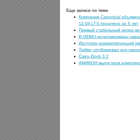
Еще записи по теме
Компания Canonical объявил
12.04 LTS продлено до 5 лет
Первый стабильный релиз дец
В QEMU интегрированы нараб
Доступен корректирующий рел
Twitter опубликовал код сво
Cairo-Dock 3.2
АМИКОН выпустила комплекс 