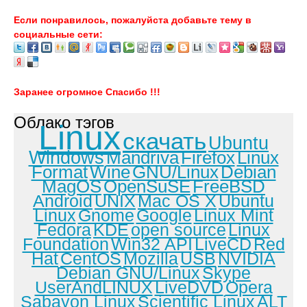
Если понравилось, пожалуйста добавьте тему в
социальные сети:
Заранее огромное Спасибо !!!
Облако тэгов
Linux
скачать
Ubuntu
Windows
Mandriva
Firefox
Linux
Format
Wine
GNU/Linux
Debian
MagOS
OpenSuSE
FreeBSD
Android
UNIX
Mac OS X
Ubuntu
Linux
Gnome
Google
Linux Mint
Fedora
KDE
open source
Linux
Foundation
Win32 API
LiveCD
Red
Hat
CentOS
Mozilla
USB
NVIDIA
Debian GNU/Linux
Skype
UserAndLINUX
LiveDVD
Opera
Sabayon Linux
Scientific Linux
ALT