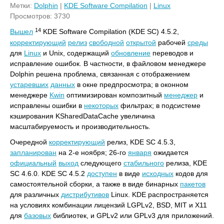
Метки:
Dolphin
|
KDE Software Compilation
|
Linux
Просмотров: 3730
14
Вышел
KDE Software Compilation (KDE SC) 4.5.2,
корректирующий
релиз
свободной
открытой
рабочей
среды
для
Linux
и Unix, содержащий
обновление
переводов и
исправление ошибок. В частности, в файловом менеджере
Dolphin решена проблема, связанная с отображением
устаревших
данных
в окне предпросмотра; в оконном
менеджере
Kwin
оптимизирован композитный
менеджер
и
исправлены ошибки в
некоторых
фильтрах; в подсистеме
кэширования KSharedDataCache увеличина
масштабируемость и производительность.
Очередной
корректирующий
релиз, KDE SC 4.5.3,
запланирован
на 2-е ноября; 26-го
января
ожидается
официальный
выход
следующего
стабильного
релиза, KDE
SC 4.6.0. KDE SC 4.5.2
доступен
в виде
исходных
кодов для
самостоятельной сборки, а также в виде бинарных
пакетов
для различных
дистрибутивов
Linux. KDE распространяется
на условиях комбинации лицензий LGPLv2, BSD, MIT и X11
для
базовых
библиотек, и GPLv2 или GPLv3 для приложений.