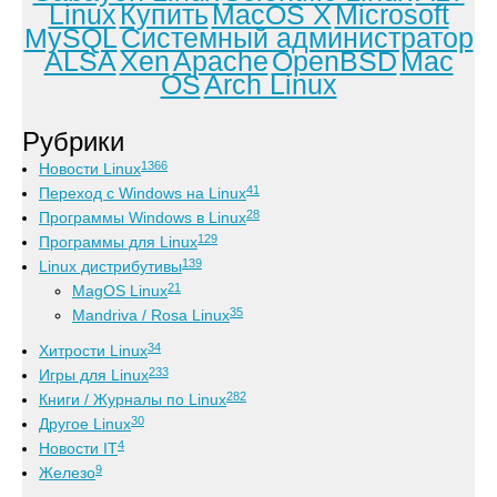
Linux
Купить
MacOS X
Microsoft
MySQL
Системный администратор
ALSA
Xen
Apache
OpenBSD
Mac
OS
Arch Linux
Рубрики
1366
Новости Linux
41
Переход с Windows на Linux
28
Программы Windows в Linux
129
Программы для Linux
139
Linux дистрибутивы
21
MagOS Linux
35
Mandriva / Rosa Linux
34
Хитрости Linux
233
Игры для Linux
282
Книги / Журналы по Linux
30
Другое Linux
4
Новости IT
9
Железо