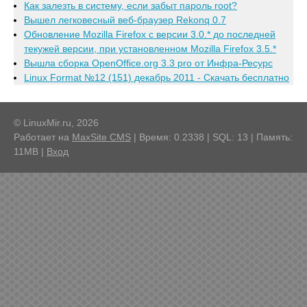
Как залезть в систему, если забыт пароль root?
Вышел легковесный веб-браузер Rekonq 0.7
Обновление Mozilla Firefox с версии 3.0.* до последней
текужей версии, при установленном Mozilla Firefox 3.5.*
Вышла сборка OpenOffice.org 3.3 pro от Инфра-Ресурс
Linux Format №12 (151) декабрь 2011 - Скачать бесплатно
© LinuxMir.ru, 2026
Работает на
MaxSite CMS
| Время: 0.2338 | SQL: 13 | Память:
11MB
|
Вход