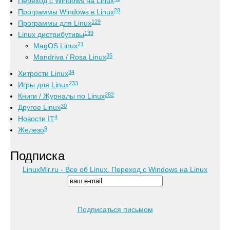
Переход с Windows на Linux
28
Программы Windows в Linux
129
Программы для Linux
139
Linux дистрибутивы
21
MagOS Linux
35
Mandriva / Rosa Linux
34
Хитрости Linux
233
Игры для Linux
282
Книги / Журналы по Linux
30
Другое Linux
4
Новости IT
9
Железо
Подписка
LinuxMir.ru - Все об Linux. Переход с Windows на Linux
Подписаться письмом