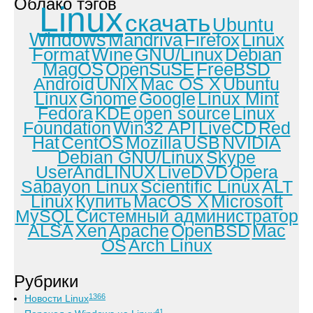
Облако тэгов
Linux
скачать
Ubuntu
Windows
Mandriva
Firefox
Linux
Format
Wine
GNU/Linux
Debian
MagOS
OpenSuSE
FreeBSD
Android
UNIX
Mac OS X
Ubuntu
Linux
Gnome
Google
Linux Mint
Fedora
KDE
open source
Linux
Foundation
Win32 API
LiveCD
Red
Hat
CentOS
Mozilla
USB
NVIDIA
Debian GNU/Linux
Skype
UserAndLINUX
LiveDVD
Opera
Sabayon Linux
Scientific Linux
ALT
Linux
Купить
MacOS X
Microsoft
MySQL
Системный администратор
ALSA
Xen
Apache
OpenBSD
Mac
OS
Arch Linux
Рубрики
1366
Новости Linux
41