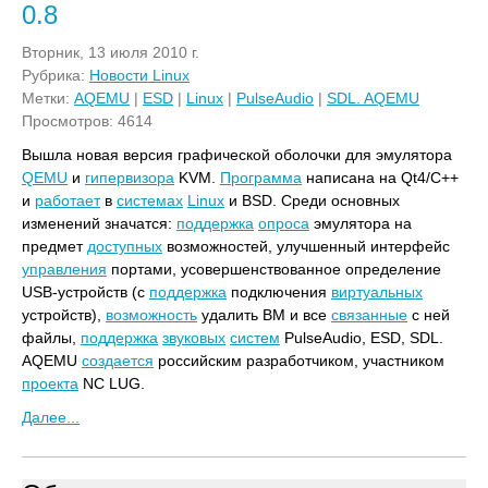
0.8
Вторник, 13 июля 2010 г.
Рубрика:
Новости Linux
Метки:
AQEMU
|
ESD
|
Linux
|
PulseAudio
|
SDL. AQEMU
Просмотров: 4614
Вышла новая версия графической оболочки для эмулятора
QEMU
и
гипервизора
KVM.
Программа
написана на Qt4/C++
и
работает
в
системах
Linux
и BSD. Среди основных
изменений значатся:
поддержка
опроса
эмулятора на
предмет
доступных
возможностей, улучшенный интерфейс
управления
портами, усовершенствованное определение
USB-устройств (с
поддержка
подключения
виртуальных
устройств),
возможность
удалить ВМ и все
связанные
с ней
файлы,
поддержка
звуковых
систем
PulseAudio, ESD, SDL.
AQEMU
создается
российским разработчиком, участником
проекта
NC LUG.
Далее...