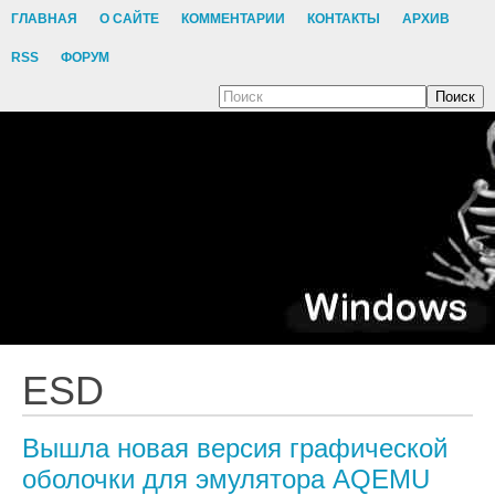
ГЛАВНАЯ
О САЙТЕ
КОММЕНТАРИИ
КОНТАКТЫ
АРХИВ
RSS
ФОРУМ
Поиск
ESD
Вышла новая версия графической
оболочки для эмулятора AQEMU