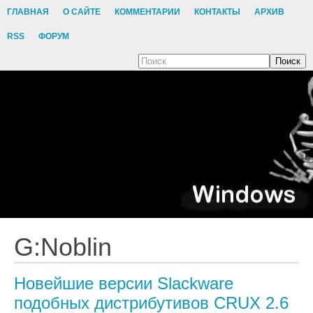
ГЛАВНАЯ
О САЙТЕ
КОММЕНТАРИИ
КОНТАКТЫ
АРХИВ
RSS
ФОРУМ
Поиск
G:Noblin
Новейшие версии Slackware
подобных дистрибутивов CRUX 2.6