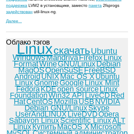
поддержка
LVM2 в установщике, заместо
пакета
2fsprogs
задействован
util-linux-ng.
Далее...
Облако тэгов
Linux
скачать
Ubuntu
Windows
Mandriva
Firefox
Linux
Format
Wine
GNU/Linux
Debian
MagOS
OpenSuSE
FreeBSD
Android
UNIX
Mac OS X
Ubuntu
Linux
Gnome
Google
Linux Mint
Fedora
KDE
open source
Linux
Foundation
Win32 API
LiveCD
Red
Hat
CentOS
Mozilla
USB
NVIDIA
Debian GNU/Linux
Skype
UserAndLINUX
LiveDVD
Opera
Sabayon Linux
Scientific Linux
ALT
Linux
Купить
MacOS X
Microsoft
MySQL
Системный администратор