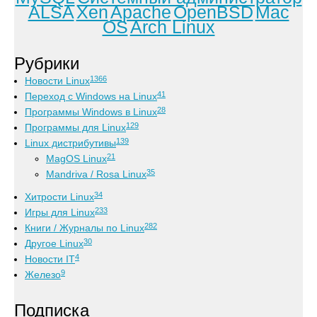
ALSA
Xen
Apache
OpenBSD
Mac
OS
Arch Linux
Рубрики
1366
Новости Linux
41
Переход с Windows на Linux
28
Программы Windows в Linux
129
Программы для Linux
139
Linux дистрибутивы
21
MagOS Linux
35
Mandriva / Rosa Linux
34
Хитрости Linux
233
Игры для Linux
282
Книги / Журналы по Linux
30
Другое Linux
4
Новости IT
9
Железо
Подписка