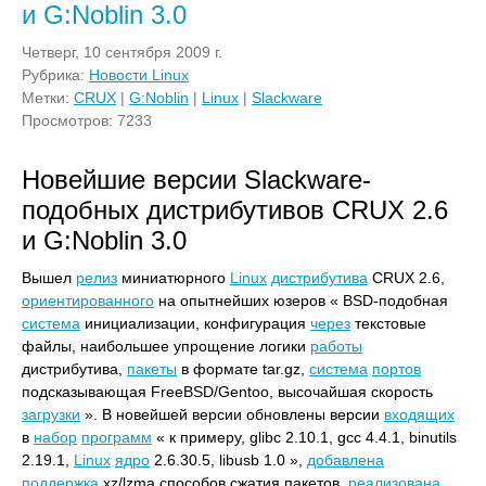
и G:Noblin 3.0
Четверг, 10 сентября 2009 г.
Рубрика:
Новости Linux
Метки:
CRUX
|
G:Noblin
|
Linux
|
Slackware
Просмотров: 7233
Новейшие версии Slackware-
подобных дистрибутивов CRUX 2.6
и G:Noblin 3.0
Вышел
релиз
миниатюрного
Linux
дистрибутива
CRUX 2.6,
ориентированного
на опытнейших юзеров « BSD-подобная
система
инициализации, конфигурация
через
текстовые
файлы, наибольшее упрощение логики
работы
дистрибутива,
пакеты
в формате tar.gz,
система
портов
подсказывающая FreeBSD/Gentoo, высочайшая скорость
загрузки
». В новейшей версии обновлены версии
входящих
в
набор
программ
« к примеру, glibc 2.10.1, gcc 4.4.1, binutils
2.19.1,
Linux
ядро
2.6.30.5, libusb 1.0 »,
добавлена
поддержка
xz/lzma способов сжатия пакетов,
реализована