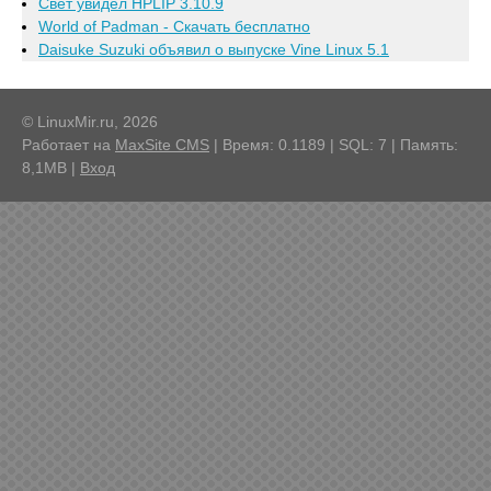
Свет увидел HPLIP 3.10.9
World of Padman - Скачать бесплатно
Daisuke Suzuki объявил о выпуске Vine Linux 5.1
© LinuxMir.ru, 2026
Работает на
MaxSite CMS
| Время: 0.1189 | SQL: 7 | Память:
8,1MB
|
Вход