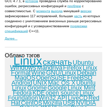
GCC 4.7.1, в
котором
проведена служба по корректированию
ошибок, регрессивных конфигураций и
проблем
с
совместимостью. С
момента
выхода
минувшей
версии
зафиксировано 117 исправлений, большая
часть
из которых
соединено с уничтожением внесенных раньше регрессивных
конфигураций и с усовершенствованием
поддержки
спецификаций
C++11.
Далее...
Облако тэгов
Linux
скачать
Ubuntu
Windows
Mandriva
Firefox
Linux
Format
Wine
GNU/Linux
Debian
MagOS
OpenSuSE
FreeBSD
Android
UNIX
Mac OS X
Ubuntu
Linux
Gnome
Google
Linux Mint
Fedora
KDE
open source
Linux
Foundation
Win32 API
LiveCD
Red
Hat
CentOS
Mozilla
USB
NVIDIA