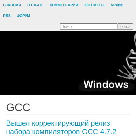
ГЛАВНАЯ
О САЙТЕ
КОММЕНТАРИИ
КОНТАКТЫ
АРХИВ
RSS
ФОРУМ
Поиск
GCC
Вышел корректирующий релиз
набора компиляторов GCC 4.7.2