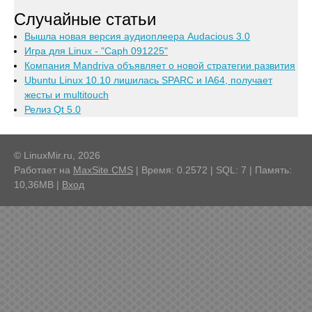
Случайные статьи
Вышла новая версия аудиоплеера Audacious 3.0
Игра для Linux - "Caph 091225"
Компания Mandriva объявляет о новой стратегии развития
Ubuntu Linux 10.10 лишилась SPARC и IA64, получает
жесты и multitouch
Релиз Qt 5.0
© LinuxMir.ru, 2026
Работает на
MaxSite CMS
| Время: 0.2572 | SQL: 7 | Память:
10,36MB
|
Вход