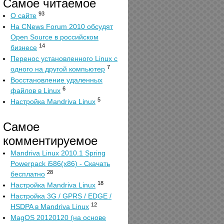
Самое читаемое
93
О сайте
На CNews Forum 2010 обсудят
Open Source в российском
14
бизнесе
Перенос установленного Linux с
7
одного на другой компьютер
Восстановление удаленных
6
файлов в Linux
5
Настройка Mandriva Linux
Самое
комментируемое
Mandriva Linux 2010.1 Spring
Powerpack i586(x86) - Скачать
28
бесплатно
18
Настройка Mandriva Linux
Настройка 3G / GPRS / EDGE /
12
HSDPA в Mandriva Linux
MagOS 20120120 (на основе