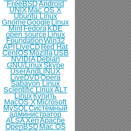
FreeBSD
Android
UNIX
Mac OS X
Ubuntu Linux
Gnome
Google
Linux
Mint
Fedora
KDE
open source
Linux
Foundation
Win32
API
LiveCD
Red Hat
CentOS
Mozilla
USB
NVIDIA
Debian
GNU/Linux
Skype
UserAndLINUX
LiveDVD
Opera
Sabayon Linux
Scientific Linux
ALT
Linux
Купить
MacOS X
Microsoft
MySQL
Системный
администратор
ALSA
Xen
Apache
OpenBSD
Mac OS