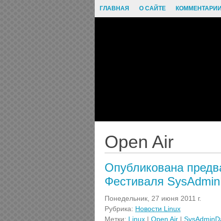
ГЛАВНАЯ
О САЙТЕ
КОММЕНТАРИ
Open Air
Опубликована предв
Фестиваля SysAdmin
Понедельник, 27 июня 2011 г.
Рубрика:
Новости Linux
Метки:
Linux
|
Open Air
|
SysAdminD