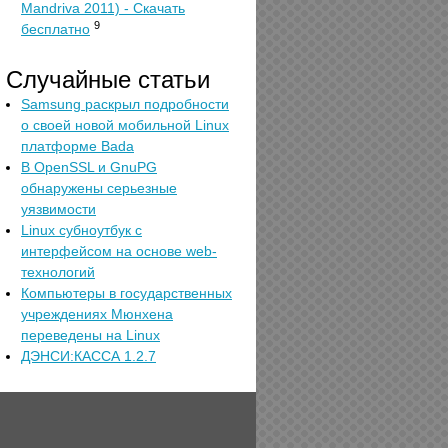
Mandriva 2011) - Скачать
9
бесплатно
Случайные статьи
Samsung раскрыл подробности
о своей новой мобильной Linux
платформе Bada
В OpenSSL и GnuPG
обнаружены серьезные
уязвимости
Linux субноутбук с
интерфейсом на основе web-
технологий
Компьютеры в государственных
учреждениях Мюнхена
переведены на Linux
ДЭНСИ:КАССА 1.2.7