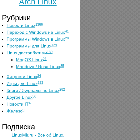
Arch Linux
Рубрики
1366
Новости Linux
41
Переход с Windows на Linux
28
Программы Windows в Linux
129
Программы для Linux
139
Linux дистрибутивы
21
MagOS Linux
35
Mandriva / Rosa Linux
34
Хитрости Linux
233
Игры для Linux
282
Книги / Журналы по Linux
30
Другое Linux
4
Новости IT
9
Железо
Подписка
LinuxMir.ru - Все об Linux.