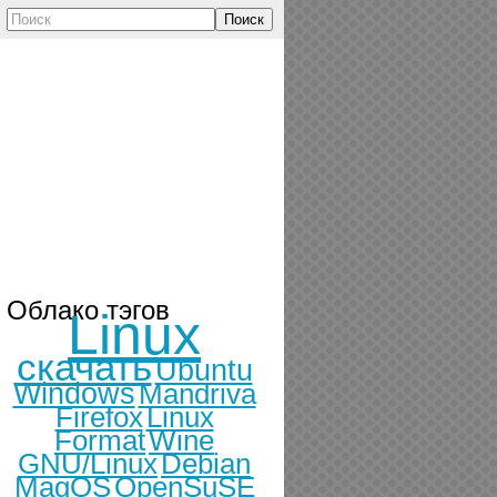
Поиск
Облако тэгов
Linux
скачать
Ubuntu
Windows
Mandriva
Firefox
Linux
Format
Wine
GNU/Linux
Debian
MagOS
OpenSuSE