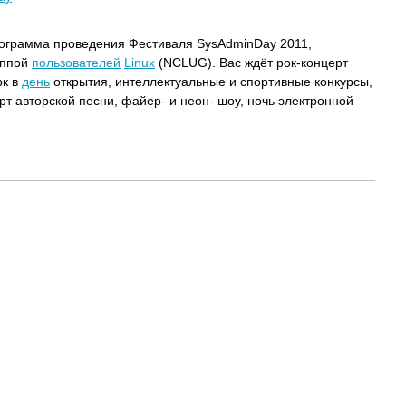
ограмма проведения Фестиваля SysAdminDay 2011,
уппой
пользователей
Linux
(NCLUG). Вас ждёт рок-концерт
рк в
день
открытия, интеллектуальные и спортивные конкурсы,
рт авторской песни, файер- и неон- шоу, ночь электронной