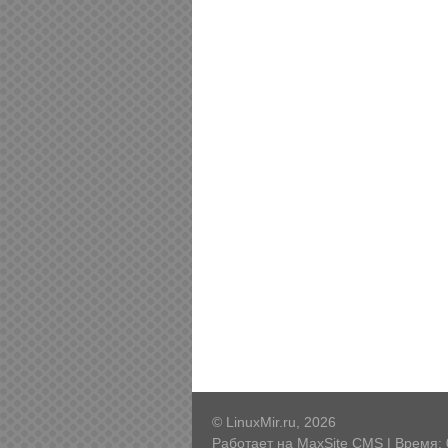
© LinuxMir.ru, 2026
Работает на
MaxSite CMS
| Время: 