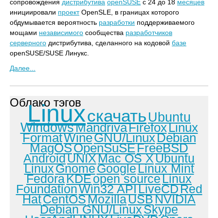
сопровождения
дистрибутива
openSUSE
с 24 до 18
месяцев
инициировали
проект
OpenSLE, в границах которого
обдумывается вероятность
разработки
поддерживаемого
мощами
независимого
сообщества
разработчиков
серверного
дистрибутива, сделанного на кодовой
базе
openSUSE/SUSE Линукс.
Далее...
Облако тэгов
Linux
скачать
Ubuntu
Windows
Mandriva
Firefox
Linux
Format
Wine
GNU/Linux
Debian
MagOS
OpenSuSE
FreeBSD
Android
UNIX
Mac OS X
Ubuntu
Linux
Gnome
Google
Linux Mint
Fedora
KDE
open source
Linux
Foundation
Win32 API
LiveCD
Red
Hat
CentOS
Mozilla
USB
NVIDIA
Debian GNU/Linux
Skype