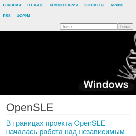
ГЛАВНАЯ
О САЙТЕ
КОММЕНТАРИИ
КОНТАКТЫ
АРХИВ
RSS
ФОРУМ
Поиск
OpenSLE
В границах проекта OpenSLE
началась работа над независимым