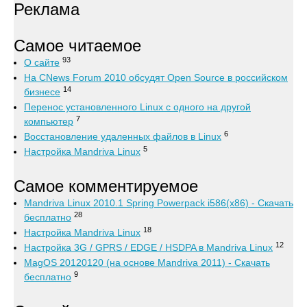
Реклама
Самое читаемое
93
О сайте
На CNews Forum 2010 обсудят Open Source в российском
14
бизнесе
Перенос установленного Linux с одного на другой
7
компьютер
6
Восстановление удаленных файлов в Linux
5
Настройка Mandriva Linux
Самое комментируемое
Mandriva Linux 2010.1 Spring Powerpack i586(x86) - Скачать
28
бесплатно
18
Настройка Mandriva Linux
12
Настройка 3G / GPRS / EDGE / HSDPA в Mandriva Linux
MagOS 20120120 (на основе Mandriva 2011) - Скачать
9
бесплатно