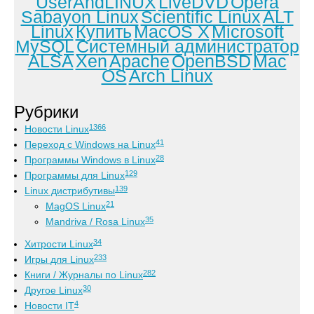
UserAndLINUX
LiveDVD
Opera
Sabayon Linux
Scientific Linux
ALT
Linux
Купить
MacOS X
Microsoft
MySQL
Системный администратор
ALSA
Xen
Apache
OpenBSD
Mac
OS
Arch Linux
Рубрики
1366
Новости Linux
41
Переход с Windows на Linux
28
Программы Windows в Linux
129
Программы для Linux
139
Linux дистрибутивы
21
MagOS Linux
35
Mandriva / Rosa Linux
34
Хитрости Linux
233
Игры для Linux
282
Книги / Журналы по Linux
30
Другое Linux
4
Новости IT