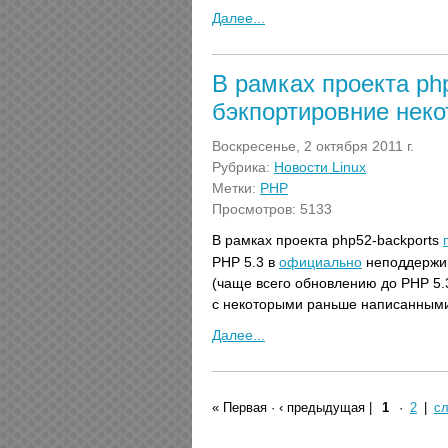
Далее...
В рамках проекта ph
бэкпортировние неко
Воскресенье, 2 октября 2011 г.
Рубрика:
Новости Linux
Метки:
PHP
Просмотров: 5133
В рамках проекта php52-backports
PHP 5.3 в
официально
неподдержив
(чаще всего обновлению до PHP 5.
с некоторыми раньше написанными 
Далее...
« Первая
·
‹ предыдущая
|
1
·
2
|
с