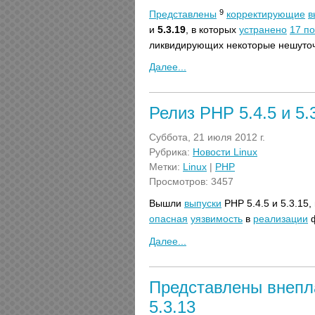
9
Представлены
корректирующие
в
и
5.3.19
, в которых
устранено
17 п
ликвидирующих некоторые нешут
Далее...
Релиз PHP 5.4.5 и 5.
Суббота, 21 июля 2012 г.
Рубрика:
Новости Linux
Метки:
Linux
|
PHP
Просмотров: 3457
Вышли
выпуски
PHP 5.4.5 и 5.3.15,
опасная
уязвимость
в
реализации
ф
Далее...
Представлены внепл
5.3.13