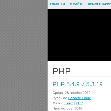
ГЛАВНАЯ
О САЙТЕ
КОММЕНТАРИ
PHP
PHP 5.4.9 и 5.3.19
Среда, 28 ноября 2012 г.
Рубрика:
Новости Linux
Метки:
Linux
|
PHP
Просмотров: 3846