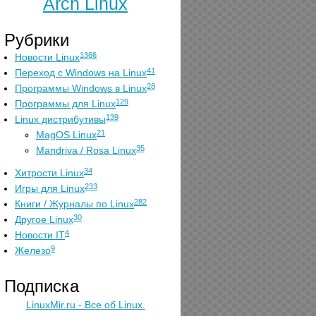
Arch Linux
Рубрики
1366
Новости Linux
41
Переход с Windows на Linux
28
Программы Windows в Linux
129
Программы для Linux
139
Linux дистрибутивы
21
MagOS Linux
35
Mandriva / Rosa Linux
34
Хитрости Linux
233
Игры для Linux
282
Книги / Журналы по Linux
30
Другое Linux
4
Новости IT
9
Железо
Подписка
LinuxMir.ru - Все об Linux.