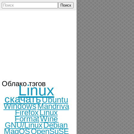
Поиск
Облако тэгов
Linux
скачать
Ubuntu
Windows
Mandriva
Firefox
Linux
Format
Wine
GNU/Linux
Debian
MagOS
OpenSuSE