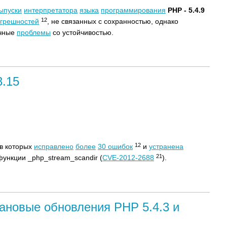
ыпуски
интерпретатора
языка
программирования
PHP - 5.4.9
12
огрешностей
, не связанных с сохранностью, однако
очные
проблемы
со устойчивостью.
3.15
12
 в которых
исправлено
более
30 ошибок
и
устранена
21
ункции _php_stream_scandir (
CVE-2012-2688
).
ановые обновления PHP 5.4.3 и