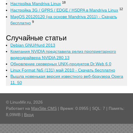
18
Настройка Mandriva Linux
12
Настройка 3G / GPRS / EDGE / HSDPA в Mandriva Linux
MagOS 20120120 (на основе Mandriva 2011) - Скачать
9
бесплатно
Случайные статьи
Debian GNU/Hurd 2013
Компания NVIDIA представила релиз проприетарного
видеодрайвера NVIDIA 280.13
Обновление серверных UNIX-продуктов Dr.Web 6.0
Linux Format №5 (131) май 2010 - Скачать бесплатно
Вышла новенькая версия известного веб-браузера Opera
11. 50
© LinuxMir.ru, 2026
Работает на
MaxSite CMS
| Время: 0.0955 | SQL: 7 | Память:
8,09MB
|
Вход