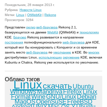
Понедельник, 28 января 2013 г.
Рубрика:
Новости Linux
Метки:
Linux
|
QtWebKit
|
Rekonq
Просмотров: 3284
Представлен
релиз
веб-браузера
Rekonq 2.1,
базирующегося на движке
WebKit
(QtWebKit) и
технологиях
KDE.
Браузер
Rekonq развивается в направлении
построения
полнофункционального
web-браузера
для KDE,
который мог бы конкурировать с Konqueror и со временем
занять место
веб-браузера
по
умолчанию
в KDE. Во
многих
дистрибутивах Linux,
использующих
окружение
KDE, включая
Kubuntu и Chakra, Rekonq уже используется по умолчанию.
Облако тэгов
Linux
скачать
Ubuntu
Windows
Mandriva
Firefox
Linux
Format
Wine
GNU/Linux
Debian
MagOS
OpenSuSE
FreeBSD
Android
UNIX
Mac OS X
Ubuntu