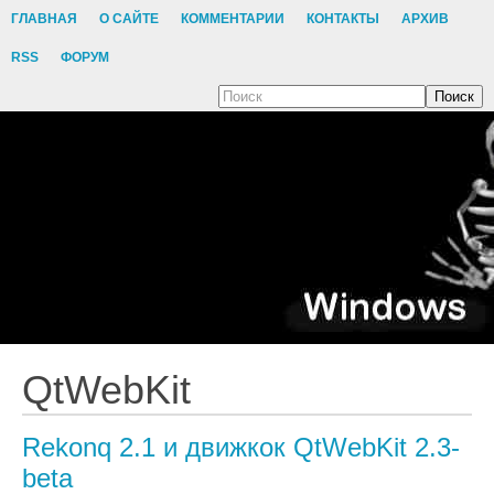
ГЛАВНАЯ
О САЙТЕ
КОММЕНТАРИИ
КОНТАКТЫ
АРХИВ
RSS
ФОРУМ
Поиск
QtWebKit
Rekonq 2.1 и движкок QtWebKit 2.3-
beta