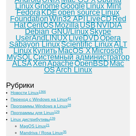
Linux
Gnome
Google
Linux Mint
Fedora
KDE
open source
Linux
Foundation
Win32 API
LiveCD
Red
Hat
CentOS
Mozilla
USB
NVIDIA
Debian GNU/Linux
Skype
UserAndLINUX
LiveDVD
Opera
Sabayon Linux
Scientific Linux
ALT
Linux
Купить
MacOS X
Microsoft
MySQL
Системный администратор
ALSA
Xen
Apache
OpenBSD
Mac
OS
Arch Linux
Рубрики
1366
Новости Linux
41
Переход с Windows на Linux
28
Программы Windows в Linux
129
Программы для Linux
139
Linux дистрибутивы
21
MagOS Linux
35
Mandriva / Rosa Linux