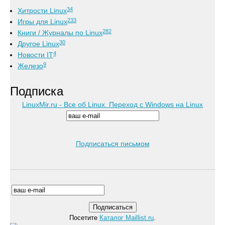
34
Хитрости Linux
233
Игры для Linux
282
Книги / Журналы по Linux
30
Другое Linux
4
Новости IT
9
Железо
Подписка
LinuxMir.ru - Все об Linux. Переход с Windows на Linux
Подписаться письмом
Посетите
Каталог Maillist.ru
.