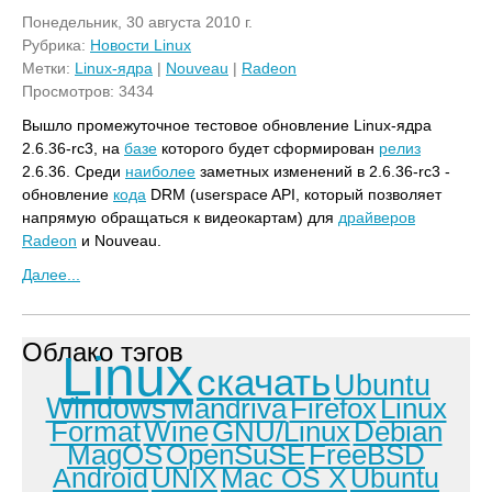
Понедельник, 30 августа 2010 г.
Рубрика:
Новости Linux
Метки:
Linux-ядра
|
Nouveau
|
Radeon
Просмотров: 3434
Вышло промежуточное тестовое обновление Linux-ядра
2.6.36-rc3, на
базе
которого будет сформирован
релиз
2.6.36. Среди
наиболее
заметных изменений в 2.6.36-rc3 -
обновление
кода
DRM (userspace API, который позволяет
напрямую обращаться к видеокартам) для
драйверов
Radeon
и Nouveau.
Далее...
Облако тэгов
Linux
скачать
Ubuntu
Windows
Mandriva
Firefox
Linux
Format
Wine
GNU/Linux
Debian
MagOS
OpenSuSE
FreeBSD
Android
UNIX
Mac OS X
Ubuntu