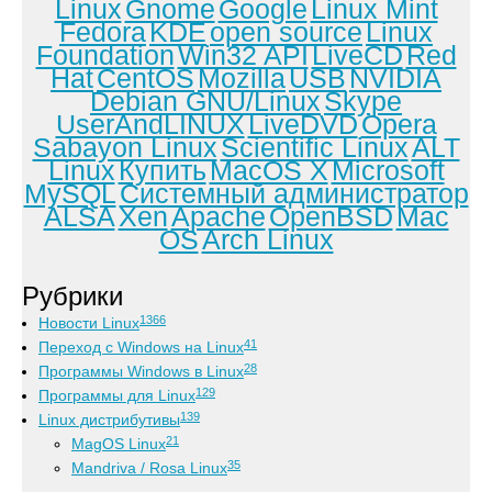
Linux
Gnome
Google
Linux Mint
Fedora
KDE
open source
Linux
Foundation
Win32 API
LiveCD
Red
Hat
CentOS
Mozilla
USB
NVIDIA
Debian GNU/Linux
Skype
UserAndLINUX
LiveDVD
Opera
Sabayon Linux
Scientific Linux
ALT
Linux
Купить
MacOS X
Microsoft
MySQL
Системный администратор
ALSA
Xen
Apache
OpenBSD
Mac
OS
Arch Linux
Рубрики
1366
Новости Linux
41
Переход с Windows на Linux
28
Программы Windows в Linux
129
Программы для Linux
139
Linux дистрибутивы
21
MagOS Linux
35
Mandriva / Rosa Linux