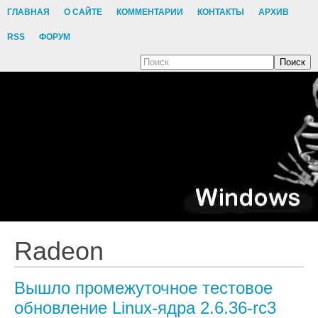
ГЛАВНАЯ
О САЙТЕ
КОММЕНТАРИИ
КОНТАКТЫ
АРХИВ
RSS
ФОРУМ
Поиск
Radeon
Вышло промежуточное тестовое
обновление Linux-ядра 2.6.36-rc3