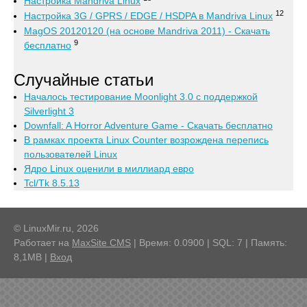
Настройка Mandriva Linux
12
Настройка 3G / GPRS / EDGE / HSDPA в Mandriva Linux
MagOS 20120120 (на основе Mandriva 2011) - Скачать
9
бесплатно
Случайные статьи
Началось тестирование Moonlight 3.0 с поддержкой
Silverlight 3
Downfall: A Horror Adventure Game - Скачать бесплатно
В рамках проекта Linux Counter возрождена перепись
пользователей Linux
Ядро Linux оценили в миллиард евро
Tcl/Tk 8.5.13
© LinuxMir.ru, 2026
Работает на
MaxSite CMS
| Время: 0.0900 | SQL: 7 | Память:
8,1MB
|
Вход