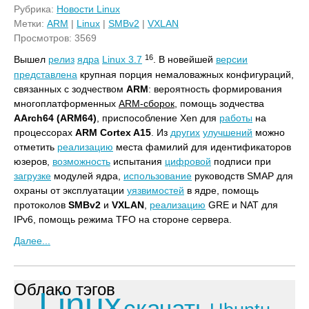
Рубрика:
Новости Linux
Метки:
ARM
|
Linux
|
SMBv2
|
VXLAN
Просмотров: 3569
16
Вышел
релиз
ядра
Linux 3.7
. В новейшей
версии
представлена
крупная порция немаловажных конфигураций,
связанных с зодчеством
ARM
: вероятность формирования
многоплатформенных
ARM-сборок
, помощь зодчества
AArch64 (ARM64)
, приспособление Xen для
работы
на
процессорах
ARM
Cortex A15
. Из
других
улучшений
можно
отметить
реализацию
места фамилий для идентификаторов
юзеров,
возможность
испытания
цифровой
подписи при
загрузке
модулей ядра,
использование
руководств SMAP для
охраны от эксплуатации
уязвимостей
в ядре, помощь
протоколов
SMBv2
и
VXLAN
,
реализацию
GRE и NAT для
IPv6, помощь режима TFO на стороне сервера.
Далее...
Облако тэгов
Linux
скачать