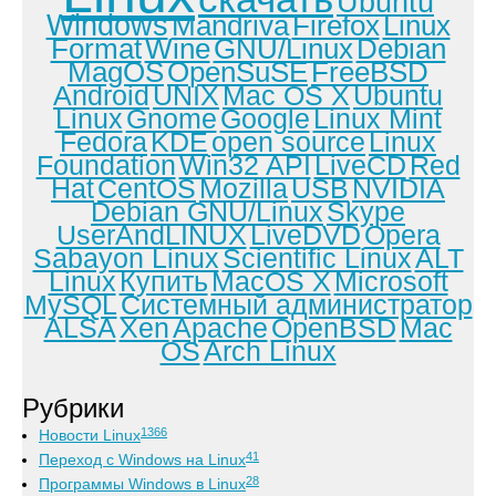
Ubuntu
Windows
Mandriva
Firefox
Linux
Format
Wine
GNU/Linux
Debian
MagOS
OpenSuSE
FreeBSD
Android
UNIX
Mac OS X
Ubuntu
Linux
Gnome
Google
Linux Mint
Fedora
KDE
open source
Linux
Foundation
Win32 API
LiveCD
Red
Hat
CentOS
Mozilla
USB
NVIDIA
Debian GNU/Linux
Skype
UserAndLINUX
LiveDVD
Opera
Sabayon Linux
Scientific Linux
ALT
Linux
Купить
MacOS X
Microsoft
MySQL
Системный администратор
ALSA
Xen
Apache
OpenBSD
Mac
OS
Arch Linux
Рубрики
1366
Новости Linux
41
Переход с Windows на Linux
28
Программы Windows в Linux