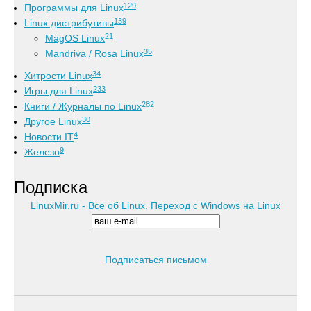
129
Программы для Linux
139
Linux дистрибутивы
21
MagOS Linux
35
Mandriva / Rosa Linux
34
Хитрости Linux
233
Игры для Linux
282
Книги / Журналы по Linux
30
Другое Linux
4
Новости IT
9
Железо
Подписка
LinuxMir.ru - Все об Linux. Переход с Windows на Linux
Подписаться письмом