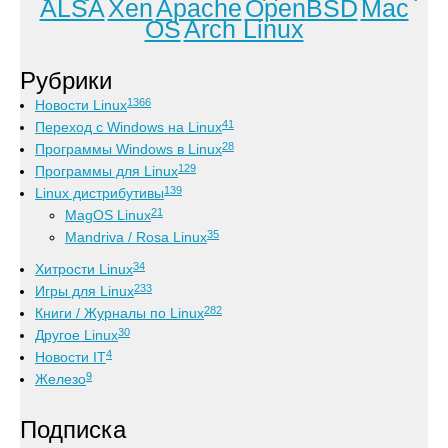
ALSA
Xen
Apache
OpenBSD
Mac
OS
Arch Linux
Рубрики
1366
Новости Linux
41
Переход с Windows на Linux
28
Программы Windows в Linux
129
Программы для Linux
139
Linux дистрибутивы
21
MagOS Linux
35
Mandriva / Rosa Linux
34
Хитрости Linux
233
Игры для Linux
282
Книги / Журналы по Linux
30
Другое Linux
4
Новости IT
9
Железо
Подписка