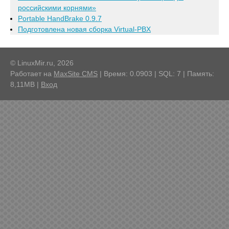
российскими корнями»
Portable HandBrake 0.9.7
Подготовлена новая сборка Virtual-PBX
© LinuxMir.ru, 2026
Работает на
MaxSite CMS
| Время: 0.0903 | SQL: 7 | Память:
8,11MB
|
Вход