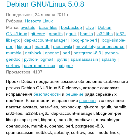
Debian GNU/Linux 5.0.8
Понедельник, 24 января 2011 г.
Рубрика:
Новости Linux
Метки:
awstats
|
base-files
|
boxbackup
|
clive
|
Debian
GNU/Linux
|
git-core
|
gmailfs
|
gquilt
|
hamlib
|
ia32-libs
|
ia32-
libs-gtk
|
ldap-account-manager
|
libcgi-pm-perl
|
libcgi-simple-
perl
|
libgadu
|
man-db
|
mediawiki
|
movabletype-opensource
|
mumble
|
netblock
|
opensc
|
perl
|
postgresql-8.3
|
python-
gendoc
|
python-libgmail
|
pytris
|
spamassassin
|
splashy
|
surfraw
|
user-mode-linux
|
xdigger
Просмотров: 4107
Проект Debian представил восьмое обновление стабильного
релиза Debian GNU/Linux 5.0 «lenny», которое содержит
исправления
безопасности
и
решение
ряда серьёзных
проблем. В частности, исправления
внесены
в следующие
пакеты: awstats, base-files, boxbackup, git-core, gquilt, hamlib,
ia32-libs, ia32-libs-gtk, ldap-account-manager, libcgi-pm-perl,
libcgi-simple-perl, libgadu, man-db, mediawiki, movabletype-
opensource, mumble, opensc, perl, postgresql-8.3,
spamassassin, netblock, splashy, surfraw, user-mode-linux,