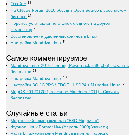
93
О сайте
На CNews Forum 2010 обсудят Open Source в российском
14
бизнесе
Перенос установленного Linux с одного на другой
7
компьютер
6
Восстановление удаленных файлов в Linux
5
Настройка Mandriva Linux
Самое комментируемое
Mandriva Linux 2010.1 Spring Powerpack i586(x86) - Скачать
28
бесплатно
18
Настройка Mandriva Linux
12
Настройка 3G / GPRS / EDGE / HSDPA в Mandriva Linux
MagOS 20120120 (на основе Mandriva 2011) - Скачать
9
бесплатно
Случайные статьи
Мартовский номер журнала "BSD Magazine"
Журнал Linux Format №4 (Апрель 2009)(скачать)
Часть Linux-компании Mandriva выкупил «фонд с