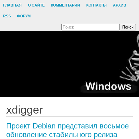
ГЛАВНАЯ
О САЙТЕ
КОММЕНТАРИИ
КОНТАКТЫ
АРХИВ
RSS
ФОРУМ
Поиск
xdigger
Проект Debian представил восьмое
обновление стабильного релиза