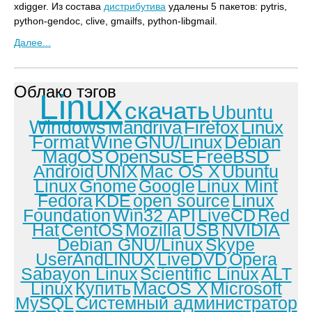
xdigger. Из состава
дистрибутива
удалены 5 пакетов: pytris,
python-gendoc, clive, gmailfs, python-libgmail.
Далее...
Облако тэгов
Linux
скачать
Ubuntu
Windows
Mandriva
Firefox
Linux
Format
Wine
GNU/Linux
Debian
MagOS
OpenSuSE
FreeBSD
Android
UNIX
Mac OS X
Ubuntu
Linux
Gnome
Google
Linux Mint
Fedora
KDE
open source
Linux
Foundation
Win32 API
LiveCD
Red
Hat
CentOS
Mozilla
USB
NVIDIA
Debian GNU/Linux
Skype
UserAndLINUX
LiveDVD
Opera
Sabayon Linux
Scientific Linux
ALT
Linux
Купить
MacOS X
Microsoft
MySQL
Системный администратор