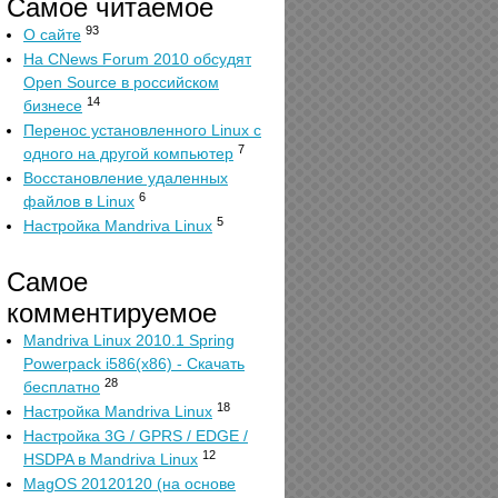
Самое читаемое
93
О сайте
На CNews Forum 2010 обсудят
Open Source в российском
14
бизнесе
Перенос установленного Linux с
7
одного на другой компьютер
Восстановление удаленных
6
файлов в Linux
5
Настройка Mandriva Linux
Самое
комментируемое
Mandriva Linux 2010.1 Spring
Powerpack i586(x86) - Скачать
28
бесплатно
18
Настройка Mandriva Linux
Настройка 3G / GPRS / EDGE /
12
HSDPA в Mandriva Linux
MagOS 20120120 (на основе