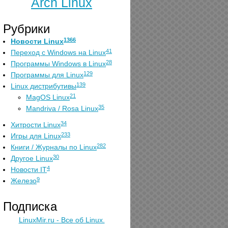
Arch Linux
Рубрики
1366
Новости Linux
41
Переход с Windows на Linux
28
Программы Windows в Linux
129
Программы для Linux
139
Linux дистрибутивы
21
MagOS Linux
35
Mandriva / Rosa Linux
34
Хитрости Linux
233
Игры для Linux
282
Книги / Журналы по Linux
30
Другое Linux
4
Новости IT
9
Железо
Подписка
LinuxMir.ru - Все об Linux.