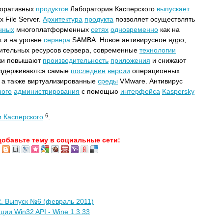
поративных
продуктов
Лаборатория Касперского
выпускает
 File Server.
Архитектура
продукта
позволяет осуществлять
нных
многоплатформенных
сетях
одновременно
как на
к и на уровне
сервера
SAMBA. Новое антивирусное ядро,
ительных ресурсов сервера, современные
технологии
рки повышают
производительность
приложения
и снижают
оддерживаются самые
последние
версии
операционных
, а также виртуализированные
среды
VMware. Антивирус
ного
администрирования
с помощью
интерфейса
Kaspersky
6
 Касперского
.
добавьте тему в социальные сети:
. Выпуск №6 (февраль 2011)
ии Win32 API - Wine 1.3.33