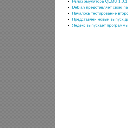
Релиз эмулятора QEMU 1.0.1
Debian представляет свою п
Началось тестирование второй
Представлен новый выпуск ди
Яндекс выпускает программы