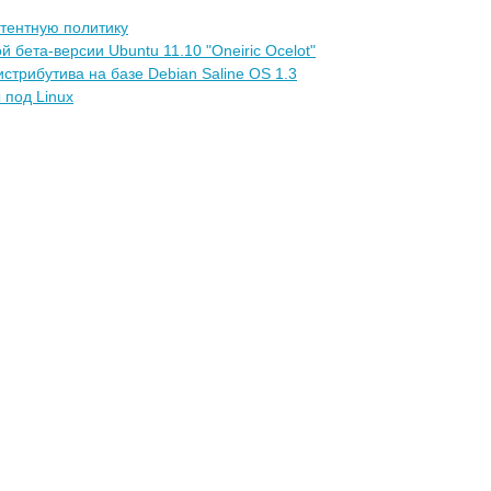
атентную политику
 бета-версии Ubuntu 11.10 "Oneiric Ocelot"
стрибутива на базе Debian Saline OS 1.3
 под Linux