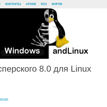
И
КОНТАКТЫ
АРХИВ
RSS
ФОРУМ
перского 8.0 для Linux
Server