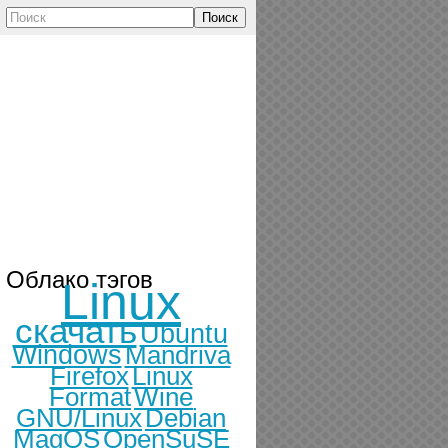
Поиск
Облако тэгов
Linux
скачать
Ubuntu
Windows
Mandriva
Firefox
Linux
Format
Wine
GNU/Linux
Debian
MagOS
OpenSuSE