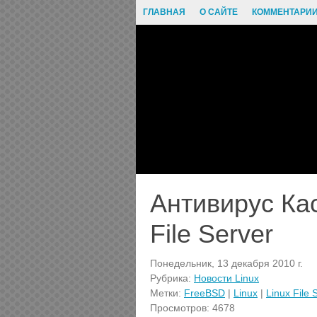
ГЛАВНАЯ
О САЙТЕ
КОММЕНТАРИ
Антивирус Кас
File Server
Понедельник, 13 декабря 2010 г.
Рубрика:
Новости Linux
Метки:
FreeBSD
|
Linux
|
Linux File 
Просмотров: 4678