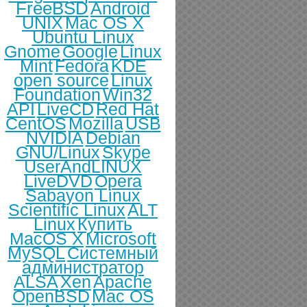
FreeBSD
Android
UNIX
Mac OS X
Ubuntu Linux
Gnome
Google
Linux
Mint
Fedora
KDE
open source
Linux
Foundation
Win32
API
LiveCD
Red Hat
CentOS
Mozilla
USB
NVIDIA
Debian
GNU/Linux
Skype
UserAndLINUX
LiveDVD
Opera
Sabayon Linux
Scientific Linux
ALT
Linux
Купить
MacOS X
Microsoft
MySQL
Системный
администратор
ALSA
Xen
Apache
OpenBSD
Mac OS