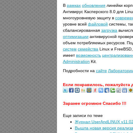
В
рамках
обновления
линейки кор
Антивирус Касперского 8.0 для Linux
многоуровневую защиту в
совреме
уровне всей
файловой
системы, та
сбалансированная
загрузка
вычисл
оптимизации
антивирусной прове
объем потребляемых ресурсов. П
систем
семейства
Linux и FreeBSD
имеет
возможность
централизован
Administration
Kit.
Подробности на
сайте
Лаборатории
Если понравилось, пожалуйста 
Заранее огромное Спасибо !!!
Еще записи по теме
Журнал UserAndLINUX v11.02
Вышла новая версия реализац