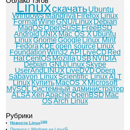
Облако тэгов
Linux
скачать
Ubuntu
Windows
Mandriva
Firefox
Linux
Format
Wine
GNU/Linux
Debian
MagOS
OpenSuSE
FreeBSD
Android
UNIX
Mac OS X
Ubuntu
Linux
Gnome
Google
Linux Mint
Fedora
KDE
open source
Linux
Foundation
Win32 API
LiveCD
Red
Hat
CentOS
Mozilla
USB
NVIDIA
Debian GNU/Linux
Skype
UserAndLINUX
LiveDVD
Opera
Sabayon Linux
Scientific Linux
ALT
Linux
Купить
MacOS X
Microsoft
MySQL
Системный администратор
ALSA
Xen
Apache
OpenBSD
Mac
OS
Arch Linux
Рубрики
1366
Новости Linux
41
Переход с Windows на Linux