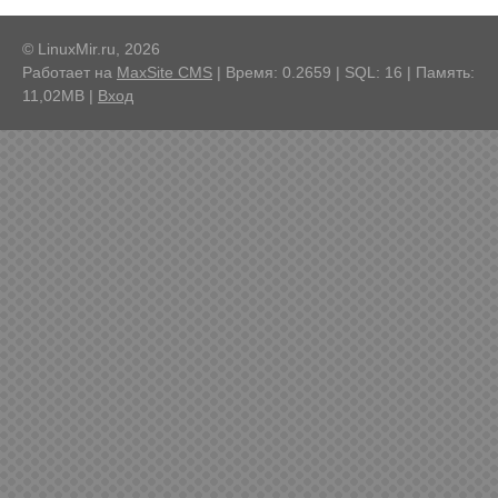
© LinuxMir.ru, 2026
Работает на
MaxSite CMS
| Время: 0.2659 | SQL: 16 | Память:
11,02MB
|
Вход