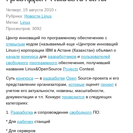
Четверг, 19 августа 2010 г.
Рубрика:
Новости Linux
Метки:
Linux
Просмотров: 3092
Центр инноваций по программному обеспечению с
открытым
кодом (называемый еще «Центром инноваций
Linux») корпорации IBM в Астане (Казахстан) объявил о
начале
конкурса
для
разработчиков
и
пользователей
свободного
программного
обеспечения, получивший
название Linux&OpenSource
Projects
Contest.
Суть
конкурса
— в
разработке
Open
Source-проекта и его
представлении организаторам,
которые
оценят
проект
с
учетом его актуальности, новизны, масштабности,
документации и т.п. Конкурс
проводится
в следующих
категориях:
1.
Разработка
и сопровождение
свободного
ПО:
* Для
рабочих
станций
* Для серверов