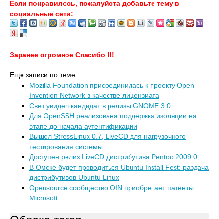
Если понравилось, пожалуйста добавьте тему в
социальные сети:
Заранее огромное Спасибо !!!
Еще записи по теме
Mozilla Foundation присоединилась к проекту Open
Invention Network в качестве лицензиата
Свет увидел кандидат в релизы GNOME 3.0
Для OpenSSH реализована поддержка изоляции на
этапе до начала аутентификации
Вышел StressLinux 0.7, LiveCD для нагрузочного
тестирования системы
Доступен релиз LiveCD дистрибутива Pentoo 2009.0
В Омске будет проводиться Ubuntu Install Fest: раздача
дистрибутивов Ubuntu Linux
Opensource сообщество OIN приобретает патенты
Microsoft