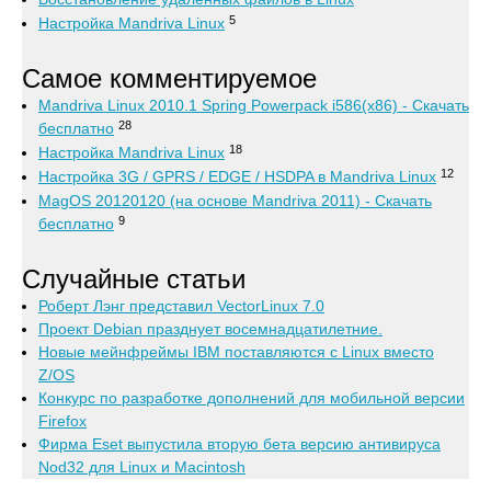
5
Настройка Mandriva Linux
Самое комментируемое
Mandriva Linux 2010.1 Spring Powerpack i586(x86) - Скачать
28
бесплатно
18
Настройка Mandriva Linux
12
Настройка 3G / GPRS / EDGE / HSDPA в Mandriva Linux
MagOS 20120120 (на основе Mandriva 2011) - Скачать
9
бесплатно
Случайные статьи
Роберт Лэнг представил VectorLinux 7.0
Проект Debian празднует восемнадцатилетние.
Новые мейнфреймы IBM поставляются с Linux вместо
Z/OS
Конкурс по разработке дополнений для мобильной версии
Firefox
Фирма Eset выпустила вторую бета версию антивируса
Nod32 для Linux и Macintosh