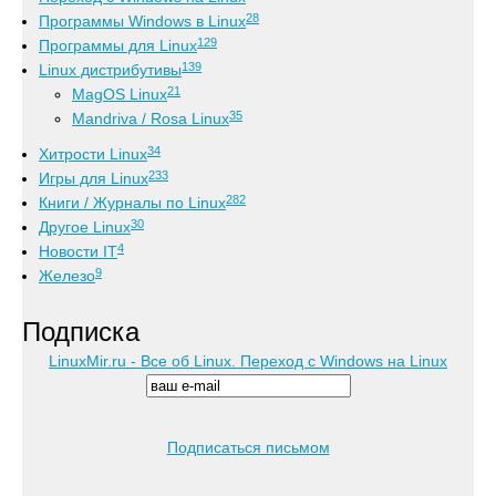
28
Программы Windows в Linux
129
Программы для Linux
139
Linux дистрибутивы
21
MagOS Linux
35
Mandriva / Rosa Linux
34
Хитрости Linux
233
Игры для Linux
282
Книги / Журналы по Linux
30
Другое Linux
4
Новости IT
9
Железо
Подписка
LinuxMir.ru - Все об Linux. Переход с Windows на Linux
Подписаться письмом