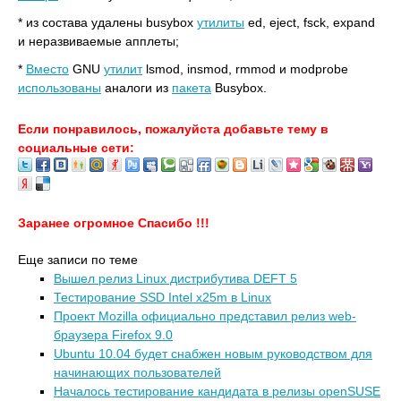
* из состава удалены busybox
утилиты
ed, eject, fsck, expand
и неразвиваемые апплеты;
*
Вместо
GNU
утилит
lsmod, insmod, rmmod и modprobe
использованы
аналоги из
пакета
Busybox.
Если понравилось, пожалуйста добавьте тему в
социальные сети:
Заранее огромное Спасибо !!!
Еще записи по теме
Вышел релиз Linux дистрибутива DEFT 5
Тестирование SSD Intel x25m в Linux
Проект Mozilla официально представил релиз web-
браузера Firefox 9.0
Ubuntu 10.04 будет снабжен новым руководством для
начинающих пользователей
Началось тестирование кандидата в релизы openSUSE