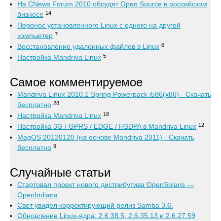
На CNews Forum 2010 обсудят Open Source в российском
14
бизнесе
Перенос установленного Linux с одного на другой
7
компьютер
6
Восстановление удаленных файлов в Linux
5
Настройка Mandriva Linux
Самое комментируемое
Mandriva Linux 2010.1 Spring Powerpack i586(x86) - Скачать
28
бесплатно
18
Настройка Mandriva Linux
12
Настройка 3G / GPRS / EDGE / HSDPA в Mandriva Linux
MagOS 20120120 (на основе Mandriva 2011) - Скачать
9
бесплатно
Случайные статьи
Стартовал проект нового дистрибутива OpenSolaris —
OpenIndiana
Свет увидел корректирующий релиз Samba 3.6.
Обновление Linux-ядра: 2.6.38.5, 2.6.35.13 и 2.6.27.59