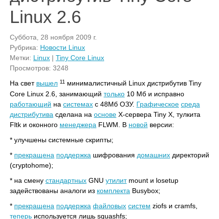
Linux 2.6
Суббота, 28 ноября 2009 г.
Рубрика:
Новости Linux
Метки:
Linux
|
Tiny Core Linux
Просмотров: 3248
11
На свет
вышел
минималистичный Linux дистрибутив Tiny
Core Linux 2.6, занимающий
только
10 Мб и исправно
работающий
на
системах
с 48Мб ОЗУ.
Графическое
среда
дистрибутива
сделана на
основе
X-сервера Tiny X, тулкита
Fltk и оконного
менеджера
FLWM. В
новой
версии:
* улучшены системные скрипты;
*
прекращена
поддержка
шифрования
домашних
директорий
(cryptohome);
* на смену
стандартных
GNU
утилит
mount и losetup
задействованы аналоги из
комплекта
Busybox;
*
прекращена
поддержка
файловых
систем
ziofs и cramfs,
теперь
используется лишь squashfs;