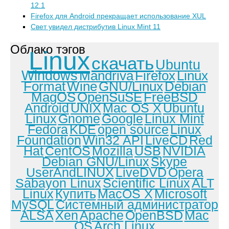
12.1
Firefox для Android прекращает использование XUL
Свет увидел дистрибутив Linux Mint 11
Облако тэгов
Linux
скачать
Ubuntu
Windows
Mandriva
Firefox
Linux
Format
Wine
GNU/Linux
Debian
MagOS
OpenSuSE
FreeBSD
Android
UNIX
Mac OS X
Ubuntu
Linux
Gnome
Google
Linux Mint
Fedora
KDE
open source
Linux
Foundation
Win32 API
LiveCD
Red
Hat
CentOS
Mozilla
USB
NVIDIA
Debian GNU/Linux
Skype
UserAndLINUX
LiveDVD
Opera
Sabayon Linux
Scientific Linux
ALT
Linux
Купить
MacOS X
Microsoft
MySQL
Системный администратор
ALSA
Xen
Apache
OpenBSD
Mac
OS
Arch Linux