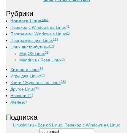
Рубрики
1366
Новости Linux
41
Переход с Windows на Linux
28
Программы Windows в Linux
129
Программы для Linux
139
Linux дистрибутивы
21
MagOS Linux
35
Mandriva / Rosa Linux
34
Хитрости Linux
233
Игры для Linux
282
Книги / Журналы по Linux
30
Другое Linux
4
Новости IT
9
Железо
Подписка
LinuxMir.ru - Все об Linux. Переход с Windows на Linux