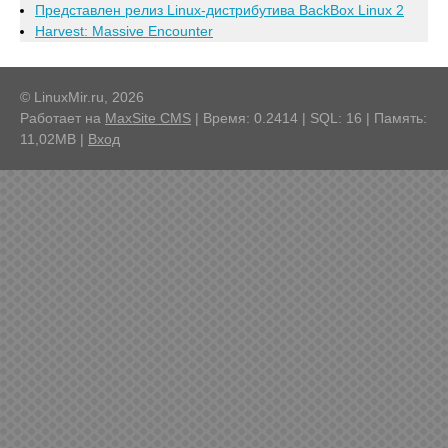
Представлен релиз Linux-дистрибутива BackBox Linux 2
Harvest: Massive Encounter
© LinuxMir.ru, 2026
Работает на
MaxSite CMS
| Время: 0.2414 | SQL: 16 | Память:
11,02MB
|
Вход