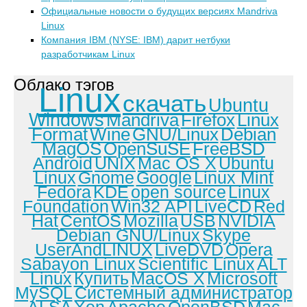
Официальные новости о будущих версиях Mandriva
Linux
Компания IBM (NYSE: IBM) дарит нетбуки
разработчикам Linux
Облако тэгов
Linux
скачать
Ubuntu
Windows
Mandriva
Firefox
Linux
Format
Wine
GNU/Linux
Debian
MagOS
OpenSuSE
FreeBSD
Android
UNIX
Mac OS X
Ubuntu
Linux
Gnome
Google
Linux Mint
Fedora
KDE
open source
Linux
Foundation
Win32 API
LiveCD
Red
Hat
CentOS
Mozilla
USB
NVIDIA
Debian GNU/Linux
Skype
UserAndLINUX
LiveDVD
Opera
Sabayon Linux
Scientific Linux
ALT
Linux
Купить
MacOS X
Microsoft
MySQL
Системный администратор