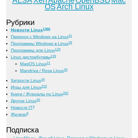
ALSA
Xen
Apache
OpenBSD
Mac
OS
Arch Linux
Рубрики
1366
Новости Linux
41
Переход с Windows на Linux
28
Программы Windows в Linux
129
Программы для Linux
139
Linux дистрибутивы
21
MagOS Linux
35
Mandriva / Rosa Linux
34
Хитрости Linux
233
Игры для Linux
282
Книги / Журналы по Linux
30
Другое Linux
4
Новости IT
9
Железо
Подписка