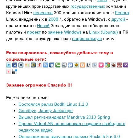
крупнейших производственных
государственных
компаний
Kennard Hire
перевела
300 машин тонких клиентов с
Fedora
Linux, внедрённых в
2008
г., обратно на Windows, с
другой
-
правительство
Новой
Зеландии недавно обнародовало
пилотный
проект
по
замене
Windows
на
Linux
(Ubuntu)
в ПК
для ряда гос. структур, включая
национальную
почту.
Если понравилось, пожалуйста добавьте тему в
социальные сети:
Заранее огромное Спасибо !!!
Еще записи по теме
Состоялся релиз Bodhi Linux 1.1.0
Goodbye, Jaunty Jackalope
Вышел релиз-кандидат Mandriva 2010 Spring
Проект VideoLAN анонсировал создание свободного
редактора видео
Одновременно выпущены релизы Rocks 5.5 и 6.0