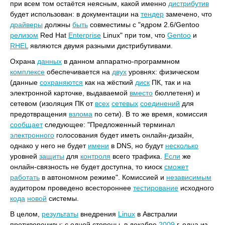
при всем том остаётся неясным, какой именно
дистрибутив
будет использован: в документации на
тендер
замечено, что
драйверы
должны
быть
совместимы с "ядром 2.6/Gentoo
релизом
Red Hat
Enterprise
Linux" при том, что
Gentoo
и
RHEL
являются двумя разными дистрибутивами.
Охрана
данных
в данном аппаратно-программном
комплексе
обеспечивается на
двух
уровнях: физическом
(данные
сохраняются
как на жёсткий
диск
ПК, так и на
электронной карточке, выдаваемой
вместо
бюллетеня) и
сетевом (изоляция ПК от
всех
сетевых
соединений
для
предотвращения
взлома
по сети). В то же время, комиссия
сообщает
следующее: "Предложенный терминал
электронного
голосования будет иметь онлайн-дизайн,
однако у него не будет
имени
в DNS, но будут
несколько
уровней
защиты
для
контроля
всего трафика.
Если
же
онлайн-связность не будет доступна, то киоск
сможет
работать
в автономном режиме". Комиссией и
независимым
аудитором проведено всестороннее
тестирование
исходного
кода
новой
системы.
В целом,
результаты
внедрения
Linux
в Австралии
противоречивы: с одной стороны, в декабре
2009
г. одна из