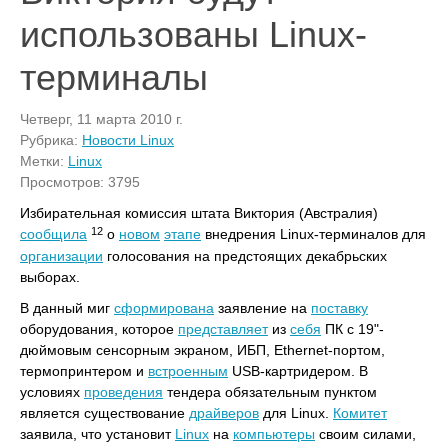
использованы Linux-
терминалы
Четверг, 11 марта 2010 г.
Рубрика:
Новости Linux
Метки:
Linux
Просмотров: 3795
Избирательная комиссия штата Виктория (Австралия)
12
сообщила
о
новом
этапе
внедрения Linux-терминалов для
организации
голосования на предстоящих декабрьских
выборах.
В данный миг
сформирована
заявление на
поставку
оборудования, которое
представляет
из
себя
ПК с 19"-
дюймовым сенсорным экраном, ИБП, Ethernet-портом,
термопринтером и
встроенным
USB-картридером. В
условиях
проведения
тендера обязательным пунктом
является существование
драйверов
для Linux.
Комитет
заявила, что установит
Linux
на
компьютеры
своим силами,