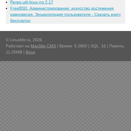
Релиз util-linux-ng 2.17
FreeBSD. Администрирование: искусство достижения
равновесия. Энциклопедия пользователя - Скачать книгу
бесплатно
© LinuxMir.ru, 2026
Работает на
MaxSite CMS
| Время: 0.2850 | SQL: 16 | Память:
11,05MB
|
Вход