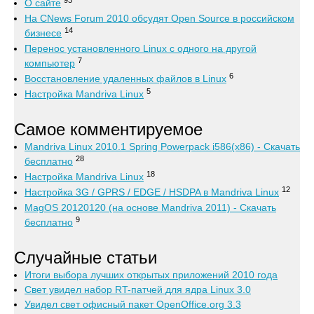
93
О сайте
На CNews Forum 2010 обсудят Open Source в российском
14
бизнесе
Перенос установленного Linux с одного на другой
7
компьютер
6
Восстановление удаленных файлов в Linux
5
Настройка Mandriva Linux
Самое комментируемое
Mandriva Linux 2010.1 Spring Powerpack i586(x86) - Скачать
28
бесплатно
18
Настройка Mandriva Linux
12
Настройка 3G / GPRS / EDGE / HSDPA в Mandriva Linux
MagOS 20120120 (на основе Mandriva 2011) - Скачать
9
бесплатно
Случайные статьи
Итоги выбора лучших открытых приложений 2010 года
Свет увидел набор RT-патчей для ядра Linux 3.0
Увидел свет офисный пакет OpenOffice.org 3.3