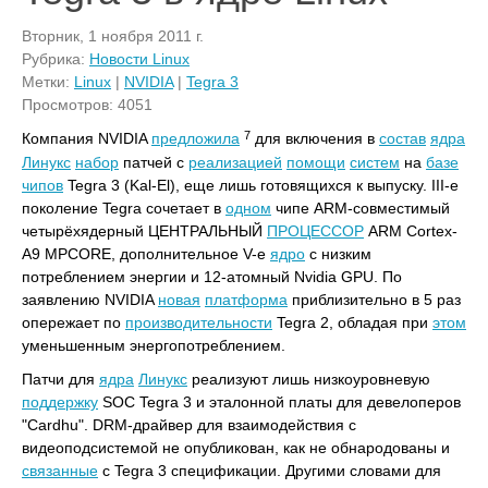
Вторник, 1 ноября 2011 г.
Рубрика:
Новости Linux
Метки:
Linux
|
NVIDIA
|
Tegra 3
Просмотров: 4051
7
Компания NVIDIA
предложила
для включения в
состав
ядра
Линукс
набор
патчей с
реализацией
помощи
систем
на
базе
чипов
Tegra 3 (Kal-El), еще лишь готовящихся к выпуску. III-е
поколение Tegra сочетает в
одном
чипе ARM-совместимый
четырёхядерный ЦЕНТРАЛЬНЫЙ
ПРОЦЕССОР
ARM Cortex-
A9 MPCORE, дополнительное V-е
ядро
с низким
потреблением энергии и 12-атомный Nvidia GPU. По
заявлению NVIDIA
новая
платформа
приблизительно в 5 раз
опережает по
производительности
Tegra 2, обладая при
этом
уменьшенным энергопотреблением.
Патчи для
ядра
Линукс
реализуют лишь низкоуровневую
поддержку
SOC Tegra 3 и эталонной платы для девелоперов
"Cardhu". DRM-драйвер для взаимодействия с
видеоподсистемой не опубликован, как не обнародованы и
связанные
с Tegra 3 спецификации. Другими словами для