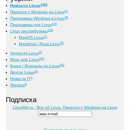
1366
Новости Linux
41
Переход с Windows на Linux
28
Программы Windows в Linux
129
Программы для Linux
139
Linux дистрибутивы
21
MagOS Linux
35
Mandriva / Rosa Linux
34
Хитрости Linux
233
Игры для Linux
282
Книги / Журналы по Linux
30
Другое Linux
4
Новости IT
9
Железо
Подписка
LinuxMir.ru - Все об Linux. Переход с Windows на Linux