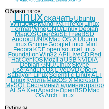
легковесного десктоп-окружения Xfce 4.8
Облако тэгов
Linux
скачать
Ubuntu
Windows
Mandriva
Firefox
Linux
Format
Wine
GNU/Linux
Debian
MagOS
OpenSuSE
FreeBSD
Android
UNIX
Mac OS X
Ubuntu
Linux
Gnome
Google
Linux Mint
Fedora
KDE
open source
Linux
Foundation
Win32 API
LiveCD
Red
Hat
CentOS
Mozilla
USB
NVIDIA
Debian GNU/Linux
Skype
UserAndLINUX
LiveDVD
Opera
Sabayon Linux
Scientific Linux
ALT
Linux
Купить
MacOS X
Microsoft
MySQL
Системный администратор
ALSA
Xen
Apache
OpenBSD
Mac
OS
Arch Linux
Рубрики