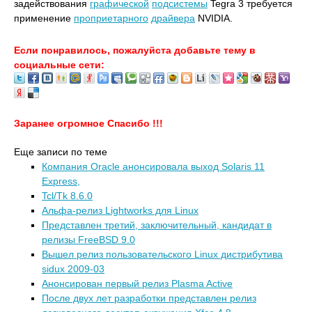
задействования
графической
подсистемы
Tegra 3 требуется
применение
проприетарного
драйвера
NVIDIA.
Если понравилось, пожалуйста добавьте тему в
социальные сети:
Заранее огромное Спасибо !!!
Еще записи по теме
Компания Oracle анонсировала выход Solaris 11
Express,
Tcl/Tk 8.6.0
Альфа-релиз Lightworks для Linux
Представлен третий, заключительный, кандидат в
релизы FreeBSD 9.0
Вышел релиз пользовательского Linux дистрибутива
sidux 2009-03
Анонсирован первый релиз Plasma Active
После двух лет разработки представлен релиз