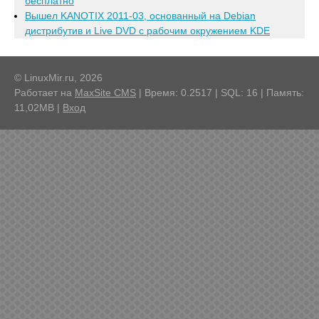
бесплатно
Вышел KANOTIX 2011-03, основанный на Debian
дистрибутив и Live DVD с рабочим окружением KDE
© LinuxMir.ru, 2026
Работает на
MaxSite CMS
| Время: 0.2517 | SQL: 16 | Память:
11,02MB
|
Вход