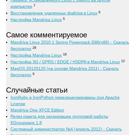
Перенос установленного Linux с одного на другой
7
компьютер
6
Восстановление удаленных файлов в Linux
5
Настройка Mandriva Linux
Самое комментируемое
Mandriva Linux 2010.1 Spring Powerpack i586(x86) - Скачать
28
бесплатно
18
Настройка Mandriva Linux
12
Настройка 3G / GPRS / EDGE / HSDPA в Mandriva Linux
MagOS 20120120 (на основе Mandriva 2011) - Скачать
9
бесплатно
Случайные статьи
IronRuby и IronPython перелицензированы под Apache
License
Mandriva One XFCE Edition
Релиз пакета для организации групповой работы
EGroupware 1.8
Системный администратор №4 (апрель 2012) - Скачать