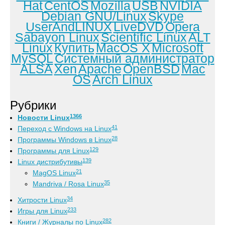
Hat
CentOS
Mozilla
USB
NVIDIA
Debian GNU/Linux
Skype
UserAndLINUX
LiveDVD
Opera
Sabayon Linux
Scientific Linux
ALT
Linux
Купить
MacOS X
Microsoft
MySQL
Системный администратор
ALSA
Xen
Apache
OpenBSD
Mac
OS
Arch Linux
Рубрики
1366
Новости Linux
41
Переход с Windows на Linux
28
Программы Windows в Linux
129
Программы для Linux
139
Linux дистрибутивы
21
MagOS Linux
35
Mandriva / Rosa Linux
34
Хитрости Linux
233
Игры для Linux
282
Книги / Журналы по Linux