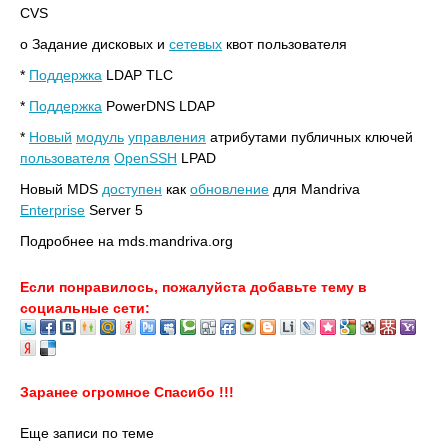
CVS
o Задание дисковых и
сетевых
квот пользователя
*
Поддержка
LDAP TLC
*
Поддержка
PowerDNS LDAP
*
Новый
модуль
управления
атрибутами публичных ключей
пользователя
OpenSSH
LPAD
Новый MDS
доступен
как
обновление
для Mandriva
Enterprise
Server 5
Подробнее на mds.mandriva.org
Если понравилось, пожалуйста добавьте тему в
социальные сети:
Заранее огромное Спасибо !!!
Еще записи по теме