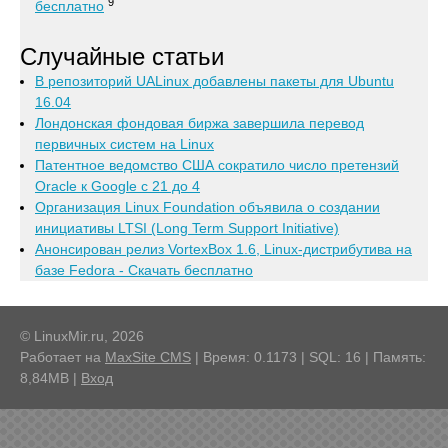
9
бесплатно
Случайные статьи
В репозиторий UALinux добавлены пакеты для Ubuntu
16.04
Лондонская фондовая биржа завершила перевод
первичных систем на Linux
Патентное ведомство США сократило число претензий
Oracle к Google с 21 до 4
Организация Linux Foundation объявила о создании
инициативы LTSI (Long Term Support Initiative)
Анонсирован релиз VortexBox 1.6, Linux-дистрибутива на
базе Fedora - Скачать бесплатно
© LinuxMir.ru, 2026
Работает на
MaxSite CMS
| Время: 0.1173 | SQL: 16 | Память:
8,84MB
|
Вход