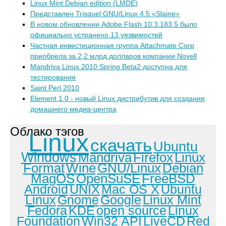
Linux Mint Debian edition (LMDE)
Представлен Trisquel GNU/Linux 4.5 «Slaine»
В новом обновлении Adobe Flash 10.3.183.5 было
официально устранено 13 уязвимостей
Частная инвестиционная группа Attachmate Corp
приобрела за 2,2 млрд долларов компании Novell
Mandriva Linux 2010 Spring Beta2 доступна для
тестирования
Saint Perl 2010
Element 1.0 - новый Linux дистрибутив для создания
домашнего медиа-центра
Облако тэгов
Linux
скачать
Ubuntu
Windows
Mandriva
Firefox
Linux
Format
Wine
GNU/Linux
Debian
MagOS
OpenSuSE
FreeBSD
Android
UNIX
Mac OS X
Ubuntu
Linux
Gnome
Google
Linux Mint
Fedora
KDE
open source
Linux
Foundation
Win32 API
LiveCD
Red