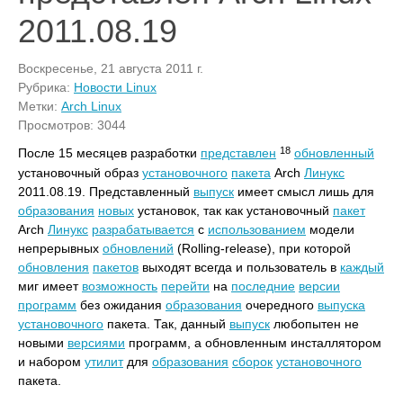
2011.08.19
Воскресенье, 21 августа 2011 г.
Рубрика:
Новости Linux
Метки:
Arch Linux
Просмотров: 3044
18
После 15 месяцев разработки
представлен
обновленный
установочный образ
установочного
пакета
Arch
Линукс
2011.08.19. Представленный
выпуск
имеет смысл лишь для
образования
новых
установок, так как установочный
пакет
Arch
Линукс
разрабатывается
с
использованием
модели
непрерывных
обновлений
(Rolling-release), при которой
обновления
пакетов
выходят всегда и пользователь в
каждый
миг имеет
возможность
перейти
на
последние
версии
программ
без ожидания
образования
очередного
выпуска
установочного
пакета. Так, данный
выпуск
любопытен не
новыми
версиями
программ, а обновленным инсталлятором
и набором
утилит
для
образования
сборок
установочного
пакета.