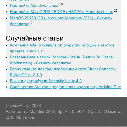
18
Настройка Mandriva Linux
12
Настройка 3G / GPRS / EDGE / HSDPA в Mandriva Linux
MagOS 20120120 (на основе Mandriva 2011) - Скачать
9
бесплатно
Случайные статьи
Компания Intel объявила об открытии исходных текстов
проекта "Cilk Plus".
Возвращение в замок Вольфенштейн (Return To Castle
Wolfenstein) - Скачать бесплатно
Релиз клиента для файлообменной сети Direct Connect -
EiskaltDC++ 2.1.0
Вышел дистрибутив Scientific Linux 4.9
Сообщество Arduino представило новую плату Arduino Due
© LinuxMir.ru, 2026
Работает на
MaxSite CMS
| Время: 0.3914 | SQL: 16 | Память:
11,08MB
|
Вход