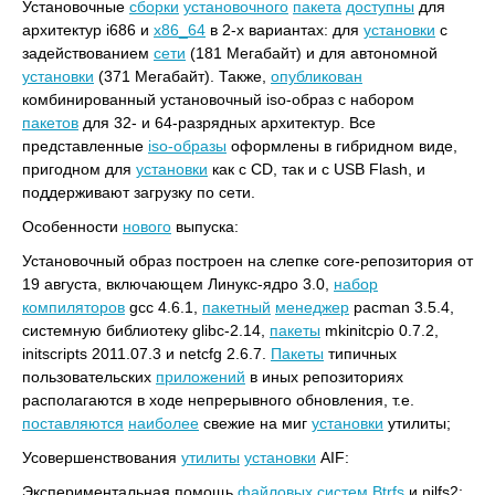
Установочные
сборки
установочного
пакета
доступны
для
архитектур i686 и
x86_64
в 2-х вариантах: для
установки
с
задействованием
сети
(181 Мегабайт) и для автономной
установки
(371 Мегабайт). Также,
опубликован
комбинированный установочный iso-образ с набором
пакетов
для 32- и 64-разрядных архитектур. Все
представленные
iso-образы
оформлены в гибридном виде,
пригодном для
установки
как с CD, так и с USB Flash, и
поддерживают загрузку по сети.
Особенности
нового
выпуска:
Установочный образ построен на слепке core-репозитория от
19 августа, включающем Линукс-ядро 3.0,
набор
компиляторов
gcc 4.6.1,
пакетный
менеджер
pacman 3.5.4,
системную библиотеку glibc-2.14,
пакеты
mkinitcpio 0.7.2,
initscripts 2011.07.3 и netcfg 2.6.7.
Пакеты
типичных
пользовательских
приложений
в иных репозиториях
располагаются в ходе непрерывного обновления, т.е.
поставляются
наиболее
свежие на миг
установки
утилиты;
Усовершенствования
утилиты
установки
AIF:
Экспериментальная помощь
файловых
систем
Btrfs
и nilfs2;