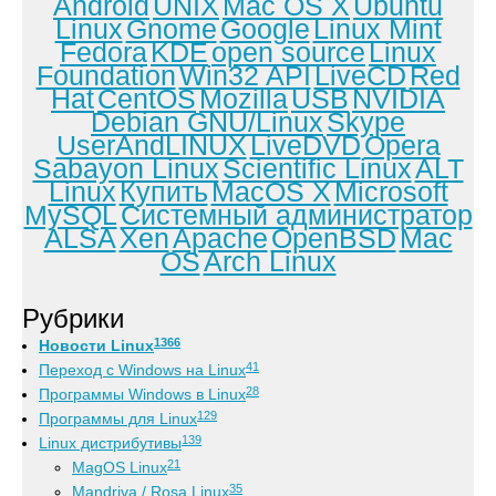
Android
UNIX
Mac OS X
Ubuntu
Linux
Gnome
Google
Linux Mint
Fedora
KDE
open source
Linux
Foundation
Win32 API
LiveCD
Red
Hat
CentOS
Mozilla
USB
NVIDIA
Debian GNU/Linux
Skype
UserAndLINUX
LiveDVD
Opera
Sabayon Linux
Scientific Linux
ALT
Linux
Купить
MacOS X
Microsoft
MySQL
Системный администратор
ALSA
Xen
Apache
OpenBSD
Mac
OS
Arch Linux
Рубрики
1366
Новости Linux
41
Переход с Windows на Linux
28
Программы Windows в Linux
129
Программы для Linux
139
Linux дистрибутивы
21
MagOS Linux
35
Mandriva / Rosa Linux