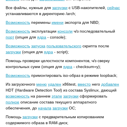
Все файлы, нужные для
загрузки
с USB-накопителей,
сейчас
устанавливаются в директорию /arch;
Возможность
перемены
имени
экспорта для NBD;
Возможность
эксплуатации
консоли
ч/з последовательный
порт
(опция для
ядра
- console);
Возможность
запуска
пользовательского
скрипта после
загрузки
(опция для
ядра
- script);
Помощь проверки целостности компонентов, ч/з сверку
контрольных сумм (опция для
ядра
- checksum=y);
Возможность
примонтировать iso-образ в режиме loopback;
Из загрузочного
меню
удален
x86test,
вместо
него
добавлен
HDT (Hardware Detection Tool) из состава Syslinux, дающий
возможность
на раннем
этапе
загрузки
сформировать
полное
описание состава текущего аппаратного
обеспечения, до
начала
загрузки
ОС;
Помощь
загрузки
с предварительным копированием
содержимого образа в RAM-диск;