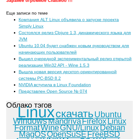
Заранее огромное Спасибо !!!
Еще записи по теме
Компания ALT Linux объявила о запуске проекта
Simply Linux
Состоялся релиз Clojure 1.3, динамического языка для
JVM
Ubuntu 10.04 будет снабжен новым руководством для
начинающих пользователей
Вышел очередной экспериментальный релиз открытой
реализации Win32 API - Wine 1.5.3
Вышла новая версия десктоп-ориентированной
системы PC-BSD 8.2
NVIDIA вступила в Linux Foundation
Представлен Open Source № 074
Облако тэгов
Linux
скачать
Ubuntu
Windows
Mandriva
Firefox
Linux
Format
Wine
GNU/Linux
Debian
MagOS
OpenSuSE
FreeBSD