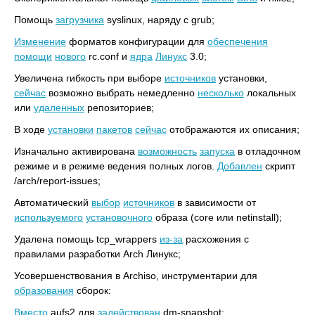
Помощь
загрузчика
syslinux, наряду с grub;
Изменение
форматов конфигурации для
обеспечения
помощи
нового
rc.conf и
ядра
Линукс
3.0;
Увеличена гибкость при выборе
источников
установки,
сейчас
возможно выбрать немедленно
несколько
локальных
или
удаленных
репозиториев;
В ходе
установки
пакетов
сейчас
отображаются их описания;
Изначально активирована
возможность
запуска
в отладочном
режиме и в режиме ведения полных логов.
Добавлен
скрипт
/arch/report-issues;
Автоматический
выбор
источников
в зависимости от
используемого
установочного
образа (core или netinstall);
Удалена помощь tcp_wrappers
из-за
расхожения с
правилами разработки Arch Линукс;
Усовершенствования в Archiso, инструментарии для
образования
сборок:
Вместо
aufs2 для
задействован
dm-snapshot;