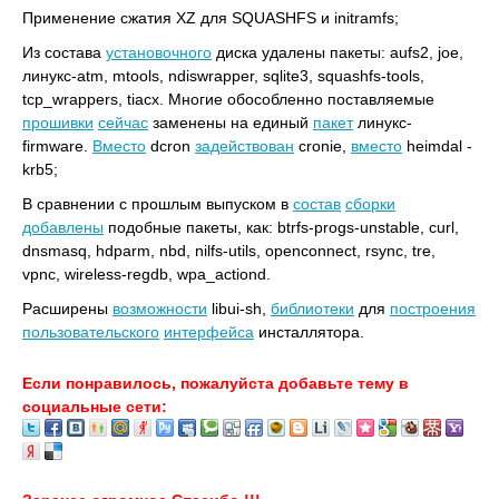
Применение сжатия XZ для SQUASHFS и initramfs;
Из состава
установочного
диска удалены пакеты: aufs2, joe,
линукс-atm, mtools, ndiswrapper, sqlite3, squashfs-tools,
tcp_wrappers, tiacx. Многие обособленно поставляемые
прошивки
сейчас
заменены на единый
пакет
линукс-
firmware.
Вместо
dcron
задействован
cronie,
вместо
heimdal -
krb5;
В сравнении с прошлым выпуском в
состав
сборки
добавлены
подобные пакеты, как: btrfs-progs-unstable, curl,
dnsmasq, hdparm, nbd, nilfs-utils, openconnect, rsync, tre,
vpnc, wireless-regdb, wpa_actiond.
Расширены
возможности
libui-sh,
библиотеки
для
построения
пользовательского
интерфейса
инсталлятора.
Если понравилось, пожалуйста добавьте тему в
социальные сети: