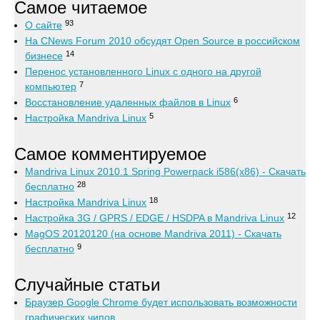
Самое читаемое
93
О сайте
На CNews Forum 2010 обсудят Open Source в российском
14
бизнесе
Перенос установленного Linux с одного на другой
7
компьютер
6
Восстановление удаленных файлов в Linux
5
Настройка Mandriva Linux
Самое комментируемое
Mandriva Linux 2010.1 Spring Powerpack i586(x86) - Скачать
28
бесплатно
18
Настройка Mandriva Linux
12
Настройка 3G / GPRS / EDGE / HSDPA в Mandriva Linux
MagOS 20120120 (на основе Mandriva 2011) - Скачать
9
бесплатно
Случайные статьи
Браузер Google Chrome будет использовать возможности
графических чипов