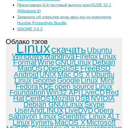
Представлен 6-й тестовый выпуск openSUSE 12.1
(Milestone 6)
Заявлено об открытии кода двух игр из комплекта
Humble Frozenbyte Bundle
GNOME 3.6.2
Облако тэгов
Linux
скачать
Ubuntu
Windows
Mandriva
Firefox
Linux
Format
Wine
GNU/Linux
Debian
MagOS
OpenSuSE
FreeBSD
Android
UNIX
Mac OS X
Ubuntu
Linux
Gnome
Google
Linux Mint
Fedora
KDE
open source
Linux
Foundation
Win32 API
LiveCD
Red
Hat
CentOS
Mozilla
USB
NVIDIA
Debian GNU/Linux
Skype
UserAndLINUX
LiveDVD
Opera
Sabayon Linux
Scientific Linux
ALT
Linux
Купить
MacOS X
Microsoft