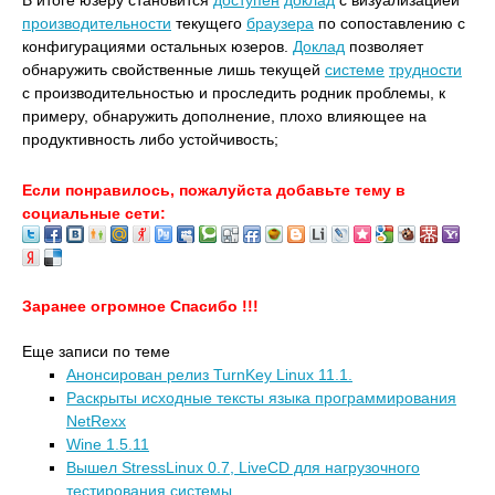
В итоге юзеру становится
доступен
доклад
с визуализацией
производительности
текущего
браузера
по сопоставлению с
конфигурациями остальных юзеров.
Доклад
позволяет
обнаружить свойственные лишь текущей
системе
трудности
с производительностью и проследить родник проблемы, к
примеру, обнаружить дополнение, плохо влияющее на
продуктивность либо устойчивость;
Если понравилось, пожалуйста добавьте тему в
социальные сети:
Заранее огромное Спасибо !!!
Еще записи по теме
Анонсирован релиз TurnKey Linux 11.1.
Раскрыты исходные тексты языка программирования
NetRexx
Wine 1.5.11
Вышел StressLinux 0.7, LiveCD для нагрузочного
тестирования системы