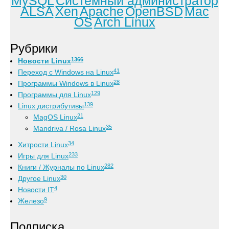
MySQL
Системный администратор
ALSA
Xen
Apache
OpenBSD
Mac
OS
Arch Linux
Рубрики
1366
Новости Linux
41
Переход с Windows на Linux
28
Программы Windows в Linux
129
Программы для Linux
139
Linux дистрибутивы
21
MagOS Linux
35
Mandriva / Rosa Linux
34
Хитрости Linux
233
Игры для Linux
282
Книги / Журналы по Linux
30
Другое Linux
4
Новости IT
9
Железо
Подписка