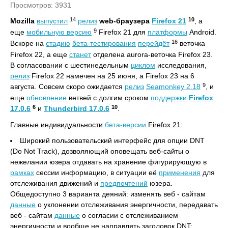
Просмотров: 3931
14
10
Mozilla
выпустил
релиз
web-браузера
Firefox 21
, а
9
еще
мобильную версию
Firefox 21 для
платформы
Android.
16
Вскоре на
стадию
бета-тестирования
перейдёт
веточка
Firefox 22, а еще
станет
отделена aurora-веточка Firefox 23.
В согласовании с шестинедельным
циклом
исследования,
релиз
Firefox 22 намечен на 25 июня, а Firefox 23 на 6
9
августа. Совсем скоро ожидается
релиз
Seamonkey 2.18
, и
еще
обновление
ветвей с долгим сроком
поддержки
Firefox
6
10
17.0.6
и
Thunderbird 17.0.6
.
Главные индивидуальности
бета-версии
Firefox 21:
Широкий пользовательский интерфейс для опции DNT
(Do Not Track), дозволяющий оповещать веб-сайты о
нежелании юзера отдавать на хранение фигурирующую в
рамках
сессии информацию, в ситуации её
применения
для
отслеживания движений и
предпочтений
юзера.
Общедоступно 3 варианта деяний: изменять веб - сайтам
данные
о уклонении отслеживания энергичности, передавать
веб - сайтам
данные
о согласии с отслеживанием
энергичности и вообще не направлять заголовок DNT;