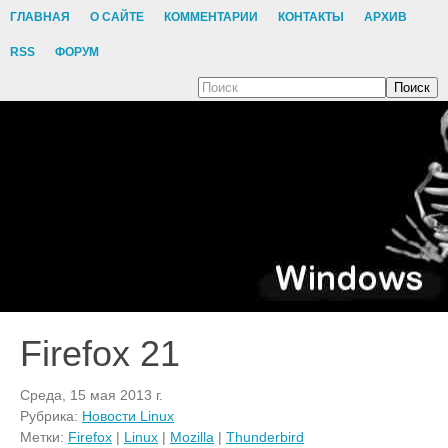
ГЛАВНАЯ
О САЙТЕ
КОММЕНТАРИИ
КОНТАКТЫ
АРХИВ
RSS
ФОРУМ
Поиск
Firefox 21
Среда, 15 мая 2013 г.
Рубрика:
Новости Linux
Метки:
Firefox
|
Linux
|
Mozilla
|
Thunderbird