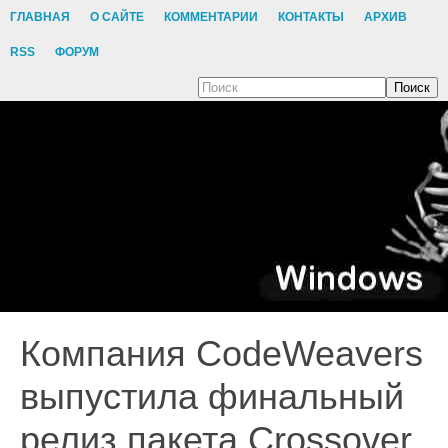
ГЛАВНАЯ
О САЙТЕ
КОММЕНТАРИИ
КОНТАКТЫ
АРХИВ
RSS
ФОРУМ
Поиск
Компания CodeWeavers
выпустила финальный
релиз пакета Crossover