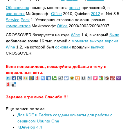
Обеспечена
помощь множества
новых
приложений, в
частности
Майкрософт
Office
2010, Quicken
2012
и .Net 3.5
Service
Pack
1. Усовершенствована помощь разных
компонентов
Майкрософт
Office
2000/2002/2003/2007;
CROSSOVER базируется на коде
Wine
1.4, в который
было
добавлено возле 16 тыс. патчей с
момента
выхода
версии
Wine
1.2, на которой был
основан
прошлый
выпуск
CROSSOVER;
Если понравилось, пожалуйста добавьте тему в
социальные сети:
Заранее огромное Спасибо !!!
Еще записи по теме
Для KDE и Fedora созданы клиенты для работы с
сервисом Ubuntu One
KDevelop 4.4