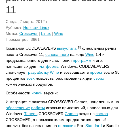
11
Среда, 7 марта 2012 г.
Рубрика:
Новости Linux
Метки:
Crossover
|
Linux
|
Wine
Просмотров: 3661
15
Компания CODEWEAVERS
выпустила
финальный релиз
пакета Crossover 11,
основанного
на коде
Wine
1.4 и
предназначенного для исполнения
программ
и игр,
написанных для
платформы
Windows. CODEWEAVERS
спонсирует
разработку
Wine
и возвращает в
проект
возле 98
процентов
всех
новшеств, реализованных для
своих
коммерческих продуктов.
Особенности
новой
версии:
Интеграция с пакетом CROSSOVER Games, нацеленным на
обеспечение
работы
игровых приложений, написанных для
Windows.
Теперь
CROSSOVER
Games
входит в
состав
CROSSOVER, а пользователям предлагается единый
продукт, без разделения на
редакции
Pro,
Standard
и Bundle;