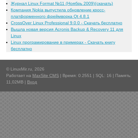
Журнал Linux Format №11 (Ноябрь 2009)(скачать)
Компания Nokia выпустила обновление кросс-
платформенного фреймворка Qt 4.8.1
CrossOver Linux Professional 9.0.0 - Скачать бесплатно
Вышла новая версия Acronis Backup & Recovery 11 для
Linux
Linux програмирование в примерах - Скачать книгу
бесплатно
© LinuxMir.ru, 2026
Работает на
MaxSite CMS
| Время: 0.2551 | SQL: 16 | Память:
11,02MB
|
Вход