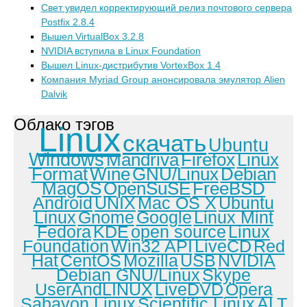
Свет увидел корректирующий релиз почтового сервера
Postfix 2.8.4
Вышел VirtualBox 3.2.8
NVIDIA вступила в Linux Foundation
Вышел Linuх-дистрибутив VortexBox 1.4
Компания Myriad Group анонсировала эмулятор Alien
Dalvik
Облако тэгов
Linux
скачать
Ubuntu
Windows
Mandriva
Firefox
Linux
Format
Wine
GNU/Linux
Debian
MagOS
OpenSuSE
FreeBSD
Android
UNIX
Mac OS X
Ubuntu
Linux
Gnome
Google
Linux Mint
Fedora
KDE
open source
Linux
Foundation
Win32 API
LiveCD
Red
Hat
CentOS
Mozilla
USB
NVIDIA
Debian GNU/Linux
Skype
UserAndLINUX
LiveDVD
Opera
Sabayon Linux
Scientific Linux
ALT