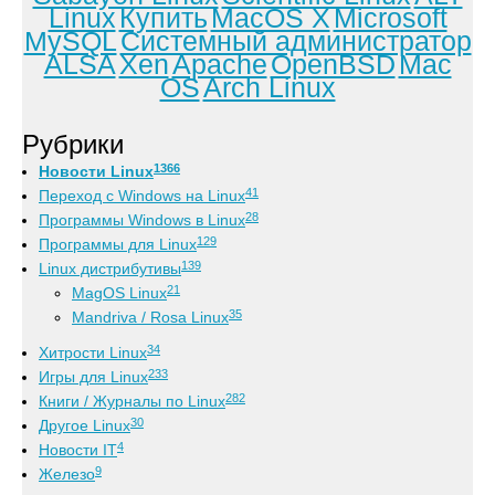
Linux
Купить
MacOS X
Microsoft
MySQL
Системный администратор
ALSA
Xen
Apache
OpenBSD
Mac
OS
Arch Linux
Рубрики
1366
Новости Linux
41
Переход с Windows на Linux
28
Программы Windows в Linux
129
Программы для Linux
139
Linux дистрибутивы
21
MagOS Linux
35
Mandriva / Rosa Linux
34
Хитрости Linux
233
Игры для Linux
282
Книги / Журналы по Linux
30
Другое Linux
4
Новости IT
9
Железо