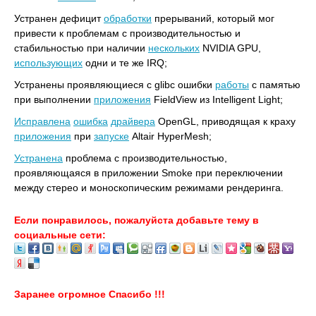
Устранен дефицит
обработки
прерываний, который мог
привести к проблемам с производительностью и
стабильностью при наличии
нескольких
NVIDIA GPU,
использующих
одни и те же IRQ;
Устранены проявляющиеся с glibc ошибки
работы
с памятью
при выполнении
приложения
FieldView из Intelligent Light;
Исправлена
ошибка
драйвера
OpenGL, приводящая к краху
приложения
при
запуске
Altair HyperMesh;
Устранена
проблема с производительностью,
проявляющаяся в приложении Smoke при переключении
между стерео и моноскопическим режимами рендеринга.
Если понравилось, пожалуйста добавьте тему в
социальные сети:
Заранее огромное Спасибо !!!