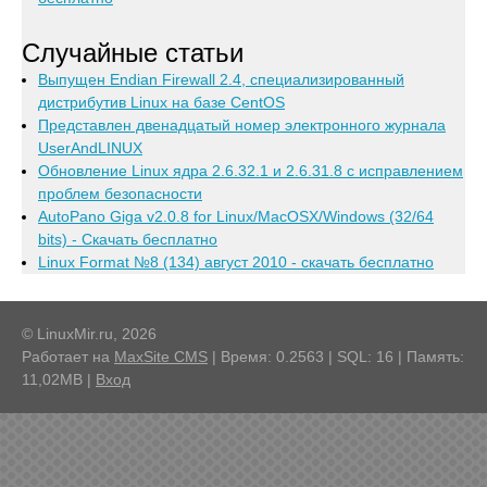
Случайные статьи
Выпущен Endian Firewall 2.4, специализированный
дистрибутив Linux на базе CentOS
Представлен двенадцатый номер электронного журнала
UserAndLINUX
Обновление Linux ядра 2.6.32.1 и 2.6.31.8 с исправлением
проблем безопасности
AutoPano Giga v2.0.8 for Linux/MacOSX/Windows (32/64
bits) - Скачать бесплатно
Linux Format №8 (134) август 2010 - скачать бесплатно
© LinuxMir.ru, 2026
Работает на
MaxSite CMS
| Время: 0.2563 | SQL: 16 | Память:
11,02MB
|
Вход