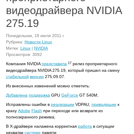
видеодрайвера NVIDIA
275.19
Понедельник, 18 июля 2011 г.
Рубрика:
Новости Linux
Метки:
Linux
|
NVIDIA
Просмотров: 3092
17
Компания NVIDIA
представила
релиз проприетарного
видеодрайвера NVIDIA 275.19, который пришел на смену
стабильной
версии
275.09.07.
Из внесенных изменений можно отметить:
Добавлена
поддержка
GPU
GeForce
GT 540M;
Исправлены ошибки в
реализации
VDPAU,
приводящие
к
краху
Adobe
Flash
при переходе или возврате из
полноэкранного режима;
В X-драйвере налажена корректная
работа
в ситуации
нехватки
системе
памяти;