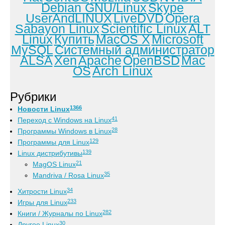
Debian GNU/Linux
Skype
UserAndLINUX
LiveDVD
Opera
Sabayon Linux
Scientific Linux
ALT
Linux
Купить
MacOS X
Microsoft
MySQL
Системный администратор
ALSA
Xen
Apache
OpenBSD
Mac
OS
Arch Linux
Рубрики
1366
Новости Linux
41
Переход с Windows на Linux
28
Программы Windows в Linux
129
Программы для Linux
139
Linux дистрибутивы
21
MagOS Linux
35
Mandriva / Rosa Linux
34
Хитрости Linux
233
Игры для Linux
282
Книги / Журналы по Linux
30
Другое Linux