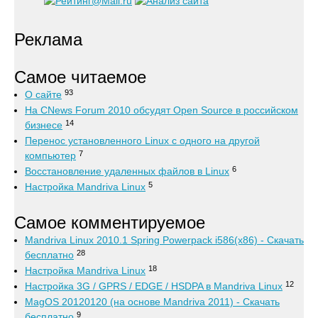
Реклама
Самое читаемое
93
О сайте
На CNews Forum 2010 обсудят Open Source в российском
14
бизнесе
Перенос установленного Linux с одного на другой
7
компьютер
6
Восстановление удаленных файлов в Linux
5
Настройка Mandriva Linux
Самое комментируемое
Mandriva Linux 2010.1 Spring Powerpack i586(x86) - Скачать
28
бесплатно
18
Настройка Mandriva Linux
12
Настройка 3G / GPRS / EDGE / HSDPA в Mandriva Linux
MagOS 20120120 (на основе Mandriva 2011) - Скачать
9
бесплатно