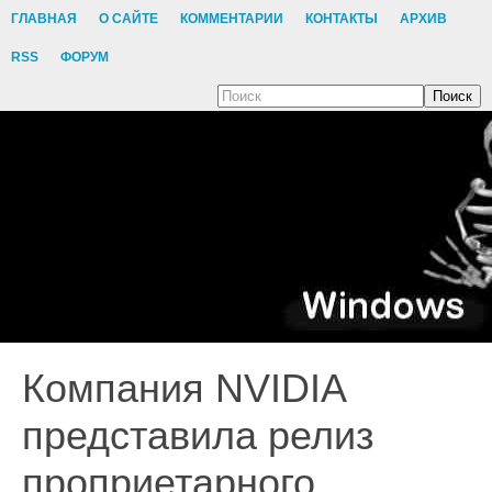
ГЛАВНАЯ
О САЙТЕ
КОММЕНТАРИИ
КОНТАКТЫ
АРХИВ
RSS
ФОРУМ
Поиск
Компания NVIDIA
представила релиз
проприетарного