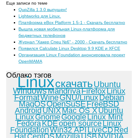
Еще записи по теме
QupZilla 1.3.0 выпущен!
Lightworks для Linux.
Платформа eBox Platform 1.5-1 - Скачать бесплатно
Вышла новая мобильная Linux-платформа для
бюджетных телефонов
Журнал "Хакер Спец №6" - 2000 - Скачать бесплатно
Появился Calculate Linux Desktop 9.9 KDE и XFCE
Организация Linux Foundation анонсировала проект
OpenMAMA
Облако тэгов
Linux
скачать
Ubuntu
Windows
Mandriva
Firefox
Linux
Format
Wine
GNU/Linux
Debian
MagOS
OpenSuSE
FreeBSD
Android
UNIX
Mac OS X
Ubuntu
Linux
Gnome
Google
Linux Mint
Fedora
KDE
open source
Linux
Foundation
Win32 API
LiveCD
Red
Hat
CentOS
Mozilla
USB
NVIDIA