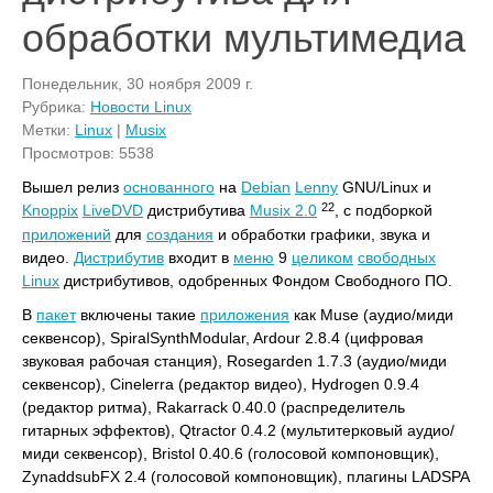
обработки мультимедиа
Понедельник, 30 ноября 2009 г.
Рубрика:
Новости Linux
Метки:
Linux
|
Musix
Просмотров: 5538
Вышел релиз
основанного
на
Debian
Lenny
GNU/Linux и
22
Knoppix
LiveDVD
дистрибутива
Musix 2.0
, с подборкой
приложений
для
создания
и обработки графики, звука и
видео.
Дистрибутив
входит в
меню
9
целиком
свободных
Linux
дистрибутивов, одобренных Фондом Свободного ПО.
В
пакет
включены такие
приложения
как Muse (аудио/миди
секвенсор), SpiralSynthModular, Ardour 2.8.4 (цифровая
звуковая рабочая станция), Rosegarden 1.7.3 (аудио/миди
секвенсор), Cinelerra (редактор видео), Hydrogen 0.9.4
(редактор ритма), Rakarrack 0.40.0 (распределитель
гитарных эффектов), Qtractor 0.4.2 (мультитерковый аудио/
миди секвенсор), Bristol 0.40.6 (голосовой компоновщик),
ZynaddsubFX 2.4 (голосовой компоновщик), плагины LADSPA