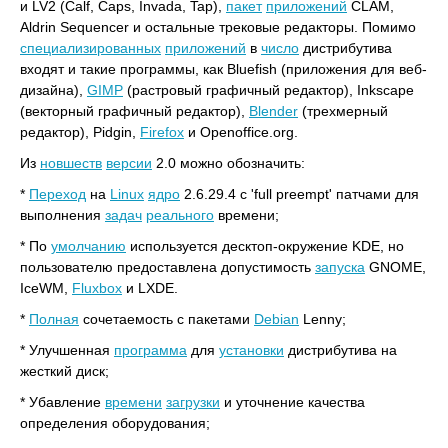
и LV2 (Calf, Caps, Invada, Tap),
пакет
приложений
CLAM,
Aldrin Sequencer и остальные трековые редакторы. Помимо
специализированных
приложений
в
число
дистрибутива
входят и такие программы, как Bluefish (приложения для веб-
дизайна),
GIMP
(растровый графичный редактор), Inkscape
(векторный графичный редактор),
Blender
(трехмерный
редактор), Pidgin,
Firefox
и Openoffice.org.
Из
новшеств
версии
2.0 можно обозначить:
*
Переход
на
Linux
ядро
2.6.29.4 с 'full preempt' патчами для
выполнения
задач
реального
времени;
* По
умолчанию
используется десктоп-окружение KDE, но
пользователю предоставлена допустимость
запуска
GNOME,
IceWM,
Fluxbox
и LXDE.
*
Полная
сочетаемость с пакетами
Debian
Lenny;
* Улучшенная
программа
для
установки
дистрибутива на
жесткий диск;
* Убавление
времени
загрузки
и уточнение качества
определения оборудования;