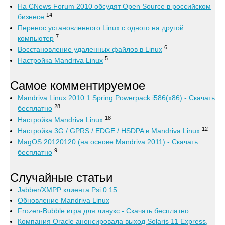
На CNews Forum 2010 обсудят Open Source в российском
14
бизнесе
Перенос установленного Linux с одного на другой
7
компьютер
6
Восстановление удаленных файлов в Linux
5
Настройка Mandriva Linux
Самое комментируемое
Mandriva Linux 2010.1 Spring Powerpack i586(x86) - Скачать
28
бесплатно
18
Настройка Mandriva Linux
12
Настройка 3G / GPRS / EDGE / HSDPA в Mandriva Linux
MagOS 20120120 (на основе Mandriva 2011) - Скачать
9
бесплатно
Случайные статьи
Jabber/XMPP клиента Psi 0.15
Обновление Mandriva Linux
Frozen-Bubble игра для линукс - Скачать бесплатно
Компания Oracle анонсировала выход Solaris 11 Express,