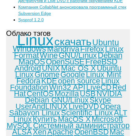
дистрибутив и Live DVD с рабочим окружением KDE
Компания CollabNet анонсировала программный стек
Subversion Edge
Sysprof 1.2.0
Облако тэгов
Linux
скачать
Ubuntu
Windows
Mandriva
Firefox
Linux
Format
Wine
GNU/Linux
Debian
MagOS
OpenSuSE
FreeBSD
Android
UNIX
Mac OS X
Ubuntu
Linux
Gnome
Google
Linux Mint
Fedora
KDE
open source
Linux
Foundation
Win32 API
LiveCD
Red
Hat
CentOS
Mozilla
USB
NVIDIA
Debian GNU/Linux
Skype
UserAndLINUX
LiveDVD
Opera
Sabayon Linux
Scientific Linux
ALT
Linux
Купить
MacOS X
Microsoft
MySQL
Системный администратор
ALSA
Xen
Apache
OpenBSD
Mac