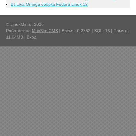
Вышла Omega сборка Fedora Linux 12
© LinuxMir.ru, 2026
Работает на
MaxSite CMS
| Время: 0.2752 | SQL: 16 | Память:
11,04MB
|
Вход