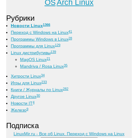
OS
Arch Linux
Рубрики
1366
Новости Linux
41
Переход с Windows на Linux
28
Программы Windows в Linux
129
Программы для Linux
139
Linux дистрибутивы
21
MagOS Linux
35
Mandriva / Rosa Linux
34
Хитрости Linux
233
Игры для Linux
282
Книги / Журналы по Linux
30
Другое Linux
4
Новости IT
9
Железо
Подписка
LinuxMir.ru - Все об Linux. Переход с Windows на Linux