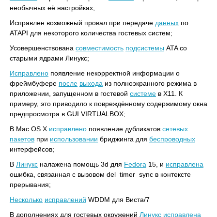
необычных её настройках;
Исправлен возможный провал при передаче
данных
по
ATAPI для некоторого количества гостевых систем;
Усовершенствована
совместимость
подсистемы
ATA со
старыми ядрами Линукс;
Исправлено
появление некорректной информации о
фреймбуфере
после
выхода
из полноэкранного режима в
приложении, запущенном в гостевой
системе
в X11. К
примеру, это приводило к повреждённому содержимому окна
предпросмотра в GUI VIRTUALBOX;
В Mac OS X
исправлено
появление дубликатов
сетевых
пакетов
при
использовании
бриджинга для
беспроводных
интерфейсов;
В
Линукс
налажена помощь 3d для
Fedora
15, и
исправлена
ошибка, связанная с вызовом del_timer_sync в контексте
прерывания;
Несколько
исправлений
WDDM для Виста/7
В дополнениях для гостевых окружений
Линукс
исправлена