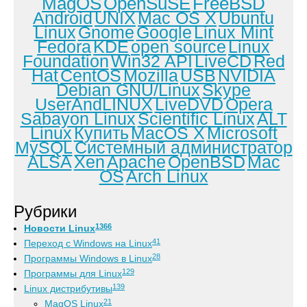
MagOS
OpenSuSE
FreeBSD
Android
UNIX
Mac OS X
Ubuntu
Linux
Gnome
Google
Linux Mint
Fedora
KDE
open source
Linux
Foundation
Win32 API
LiveCD
Red
Hat
CentOS
Mozilla
USB
NVIDIA
Debian GNU/Linux
Skype
UserAndLINUX
LiveDVD
Opera
Sabayon Linux
Scientific Linux
ALT
Linux
Купить
MacOS X
Microsoft
MySQL
Системный администратор
ALSA
Xen
Apache
OpenBSD
Mac
OS
Arch Linux
Рубрики
1366
Новости Linux
41
Переход с Windows на Linux
28
Программы Windows в Linux
129
Программы для Linux
139
Linux дистрибутивы
21
MagOS Linux