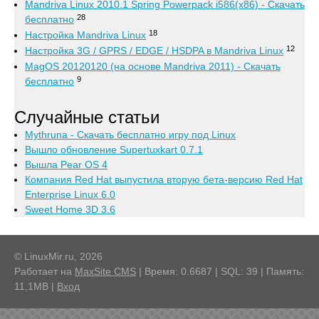
Mandriva Linux 2010.1 Spring Powerpack i586(x86) - Скачать
28
бесплатно
18
Настройка Mandriva Linux
12
Настройка 3G / GPRS / EDGE / HSDPA в Mandriva Linux
MagOS 20120120 (на основе Mandriva 2011) - Скачать
9
бесплатно
Случайные статьи
Mythruna - Скачать бесплатно игру под Linux
Вышло обновление Supertuxkart 0.7.1
Вышла Pear OS 4
Компания Red Hat выпустила вторую бета-версию Red Hat
Enterprise Linux 6.0
Sweet Home 3D 3.6
© LinuxMir.ru, 2026
Работает на
MaxSite CMS
| Время: 0.6687 | SQL: 39 | Память:
11,1MB
|
Вход