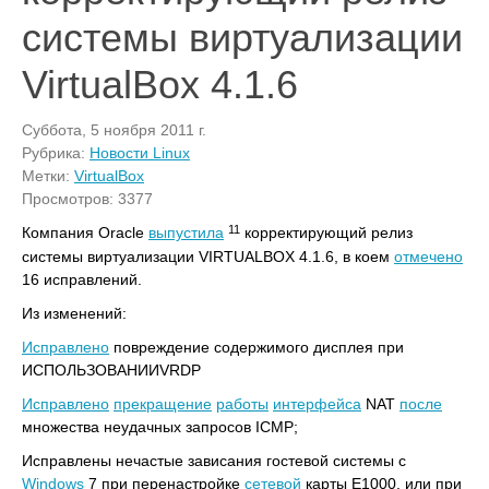
системы виртуализации
VirtualBox 4.1.6
Суббота, 5 ноября 2011 г.
Рубрика:
Новости Linux
Метки:
VirtualBox
Просмотров: 3377
11
Компания Oracle
выпустила
корректирующий релиз
системы виртуализации VIRTUALBOX 4.1.6, в коем
отмечено
16 исправлений.
Из изменений:
Исправлено
повреждение содержимого дисплея при
ИСПОЛЬЗОВАНИИVRDP
Исправлено
прекращение
работы
интерфейса
NAT
после
множества неудачных запросов ICMP;
Исправлены нечастые зависания гостевой системы с
Windows
7 при перенастройке
сетевой
карты E1000, или при