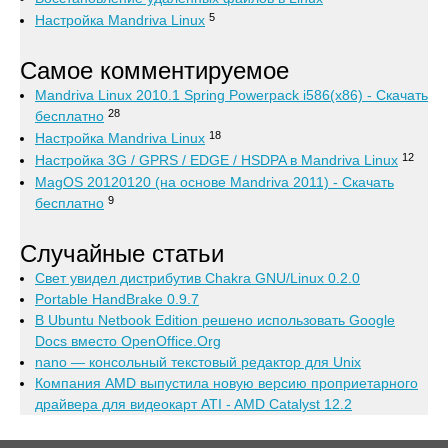
5
Настройка Mandriva Linux
Самое комментируемое
Mandriva Linux 2010.1 Spring Powerpack i586(x86) - Скачать
28
бесплатно
18
Настройка Mandriva Linux
12
Настройка 3G / GPRS / EDGE / HSDPA в Mandriva Linux
MagOS 20120120 (на основе Mandriva 2011) - Скачать
9
бесплатно
Случайные статьи
Свет увидел дистрибутив Chakra GNU/Linux 0.2.0
Portable HandBrake 0.9.7
В Ubuntu Netbook Edition решено использовать Google
Docs вместо OpenOffice.Org
nano — консольный текстовый редактор для Unix
Компания AMD выпустила новую версию проприетарного
драйвера для видеокарт ATI - AMD Catalyst 12.2