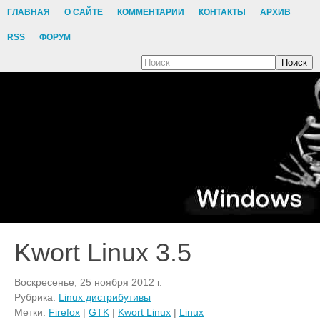
ГЛАВНАЯ
О САЙТЕ
КОММЕНТАРИИ
КОНТАКТЫ
АРХИВ
RSS
ФОРУМ
Поиск
Kwort Linux 3.5
Воскресенье, 25 ноября 2012 г.
Рубрика:
Linux дистрибутивы
Метки:
Firefox
|
GTK
|
Kwort Linux
|
Linux