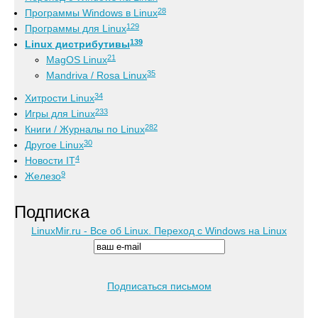
28
Программы Windows в Linux
129
Программы для Linux
139
Linux дистрибутивы
21
MagOS Linux
35
Mandriva / Rosa Linux
34
Хитрости Linux
233
Игры для Linux
282
Книги / Журналы по Linux
30
Другое Linux
4
Новости IT
9
Железо
Подписка
LinuxMir.ru - Все об Linux. Переход с Windows на Linux
Подписаться письмом