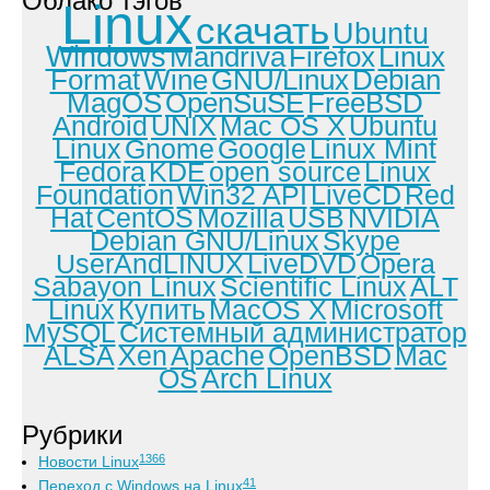
Облако тэгов
Linux
скачать
Ubuntu
Windows
Mandriva
Firefox
Linux
Format
Wine
GNU/Linux
Debian
MagOS
OpenSuSE
FreeBSD
Android
UNIX
Mac OS X
Ubuntu
Linux
Gnome
Google
Linux Mint
Fedora
KDE
open source
Linux
Foundation
Win32 API
LiveCD
Red
Hat
CentOS
Mozilla
USB
NVIDIA
Debian GNU/Linux
Skype
UserAndLINUX
LiveDVD
Opera
Sabayon Linux
Scientific Linux
ALT
Linux
Купить
MacOS X
Microsoft
MySQL
Системный администратор
ALSA
Xen
Apache
OpenBSD
Mac
OS
Arch Linux
Рубрики
1366
Новости Linux
41
Переход с Windows на Linux