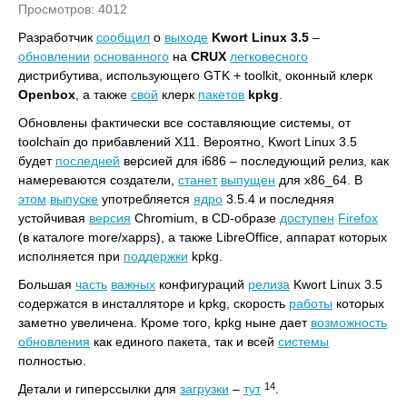
Просмотров: 4012
Разработчик
сообщил
о
выходе
Kwort Linux 3.5
–
обновлении
основанного
на
CRUX
легковесного
дистрибутива, использующего GTK + toolkit, оконный клерк
Openbox
, а также
свой
клерк
пакетов
kpkg
.
Обновлены фактически все составляющие системы, от
toolchain до прибавлений X11. Вероятно, Kwort Linux 3.5
будет
последней
версией для i686 – последующий релиз, как
намереваются создатели,
станет
выпущен
для x86_64. В
этом
выпуске
употребляется
ядро
3.5.4 и последняя
устойчивая
версия
Chromium, в CD-образе
доступен
Firefox
(в каталоге more/xapps), а также LibreOffice, аппарат которых
исполняется при
поддержки
kpkg.
Большая
часть
важных
конфигураций
релиза
Kwort Linux 3.5
содержатся в инсталляторе и kpkg, скорость
работы
которых
заметно увеличена. Кроме того, kpkg ныне дает
возможность
обновления
как единого пакета, так и всей
системы
полностью.
14
Детали и гиперссылки для
загрузки
–
тут
.