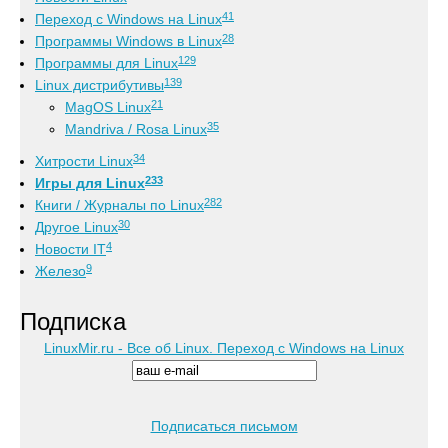
41
Переход с Windows на Linux
28
Программы Windows в Linux
129
Программы для Linux
139
Linux дистрибутивы
21
MagOS Linux
35
Mandriva / Rosa Linux
34
Хитрости Linux
233
Игры для Linux
282
Книги / Журналы по Linux
30
Другое Linux
4
Новости IT
9
Железо
Подписка
LinuxMir.ru - Все об Linux. Переход с Windows на Linux
Подписаться письмом