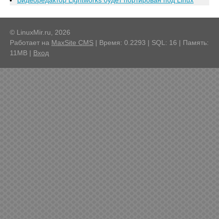
Видеоредактор Lightworks будет портирован под Linux
© LinuxMir.ru, 2026
Работает на
MaxSite CMS
| Время: 0.2293 | SQL: 16 | Память:
11MB
|
Вход