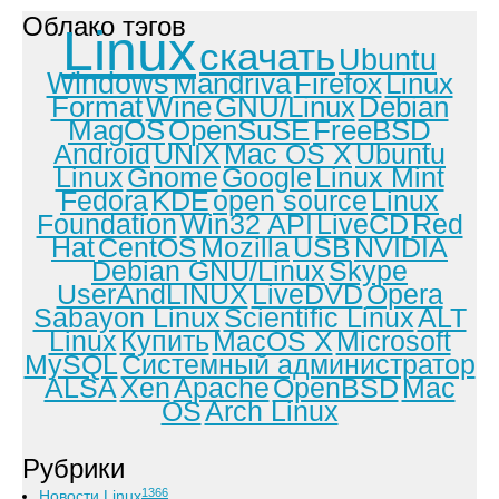
Облако тэгов
Linux
скачать
Ubuntu
Windows
Mandriva
Firefox
Linux
Format
Wine
GNU/Linux
Debian
MagOS
OpenSuSE
FreeBSD
Android
UNIX
Mac OS X
Ubuntu
Linux
Gnome
Google
Linux Mint
Fedora
KDE
open source
Linux
Foundation
Win32 API
LiveCD
Red
Hat
CentOS
Mozilla
USB
NVIDIA
Debian GNU/Linux
Skype
UserAndLINUX
LiveDVD
Opera
Sabayon Linux
Scientific Linux
ALT
Linux
Купить
MacOS X
Microsoft
MySQL
Системный администратор
ALSA
Xen
Apache
OpenBSD
Mac
OS
Arch Linux
Рубрики
1366
Новости Linux