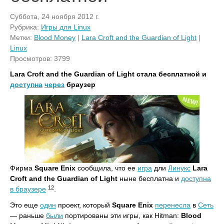
Суббота, 24 ноября 2012 г.
Рубрика:
Игры для Linux
Метки:
Blood Money
|
Lara Croft and the Guardian of Light
|
Linux
Просмотров: 3799
Lara Croft and the Guardian of Light стала бесплатной и
доступна
через
браузер
Фирма
Square Enix
сообщила, что ее
игра
дли
Линукс
Lara
Croft and the Guardian of Light
ныне бесплатна и
доступна
12
в браузере
.
Это еще
один
проект, который
Square Enix
перенесла
в
Сеть
— раньше
были
портированы эти игры, как Hitman:
Blood