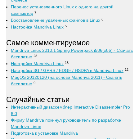
бизнесе
Перенос установленного Linux с одного на другой
7
компьютер
6
Восстановление удаленных файлов в Linux
5
Настройка Mandriva Linux
Самое комментируемое
Mandriva Linux 2010.1 Spring Powerpack i586(x86) - Скачать
28
бесплатно
18
Настройка Mandriva Linux
12
Настройка 3G / GPRS / EDGE / HSDPA в Mandriva Linux
MagOS 20120120 (на основе Mandriva 2011) - Скачать
9
бесплатно
Случайные статьи
Интерактивный дизассемблер Interactive Disassembler Pro
6.0
Фирму Mandriva покинул руководитель по разработке
Mandriva Linux
Подготовка к установке Mandriva