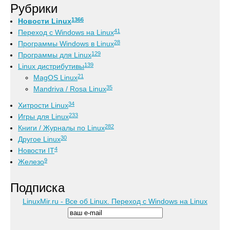
Рубрики
1366
Новости Linux
41
Переход с Windows на Linux
28
Программы Windows в Linux
129
Программы для Linux
139
Linux дистрибутивы
21
MagOS Linux
35
Mandriva / Rosa Linux
34
Хитрости Linux
233
Игры для Linux
282
Книги / Журналы по Linux
30
Другое Linux
4
Новости IT
9
Железо
Подписка
LinuxMir.ru - Все об Linux. Переход с Windows на Linux