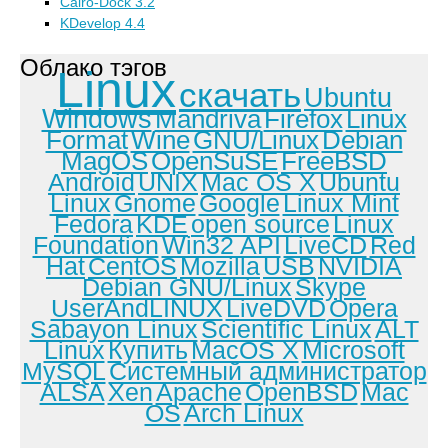
Cairo-Dock 3.2
KDevelop 4.4
Облако тэгов
Linux
скачать
Ubuntu
Windows
Mandriva
Firefox
Linux
Format
Wine
GNU/Linux
Debian
MagOS
OpenSuSE
FreeBSD
Android
UNIX
Mac OS X
Ubuntu
Linux
Gnome
Google
Linux Mint
Fedora
KDE
open source
Linux
Foundation
Win32 API
LiveCD
Red
Hat
CentOS
Mozilla
USB
NVIDIA
Debian GNU/Linux
Skype
UserAndLINUX
LiveDVD
Opera
Sabayon Linux
Scientific Linux
ALT
Linux
Купить
MacOS X
Microsoft
MySQL
Системный администратор
ALSA
Xen
Apache
OpenBSD
Mac
OS
Arch Linux