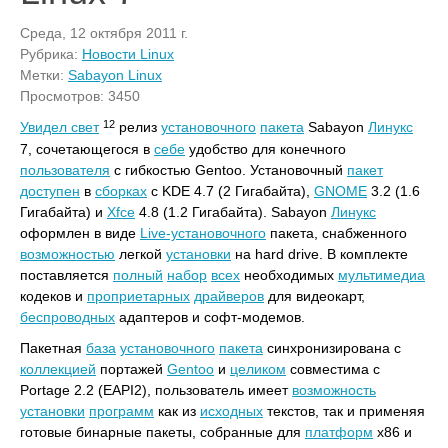
Среда, 12 октября 2011 г.
Рубрика:
Новости Linux
Метки:
Sabayon Linux
Просмотров: 3450
12
Увидел свет
релиз
установочного
пакета
Sabayon
Линукс
7, сочетающегося в
себе
удобство для конечного
пользователя
с гибкостью Gentoo. Установочный
пакет
доступен
в
сборках
с KDE 4.7 (2 Гигабайта),
GNOME
3.2 (1.6
Гигабайта) и
Xfce
4.8 (1.2 Гигабайта). Sabayon
Линукс
оформлен в виде
Live-установочного
пакета, снабженного
возможностью
легкой
установки
на hard drive. В комплекте
поставляется
полный
набор
всех
необходимых
мультимедиа
кодеков и
проприетарных
драйверов
для видеокарт,
беспроводных
адаптеров и софт-модемов.
Пакетная
база
установочного
пакета
синхронизирована с
коллекцией
портажей
Gentoo
и
целиком
совместима с
Portage 2.2 (EAPI2), пользователь имеет
возможность
установки
программ
как из
исходных
текстов, так и применяя
готовые бинарные пакеты, собранные для
платформ
x86 и