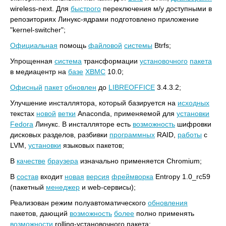
wireless-next. Для
быстрого
переключения м/у доступными в
репозиториях Линукс-ядрами подготовлено приложение
"kernel-switcher";
Официальная
помощь
файловой
системы
Btrfs;
Упрощенная
система
трансформации
установочного
пакета
в медиацентр на
базе
XBMC
10.0;
Офисный
пакет
обновлен
до
LIBREOFFICE
3.4.3.2;
Улучшение инсталлятора, который базируется на
исходных
текстах
новой
ветки
Anaconda, применяемой для
установки
Fedora
Линукс. В инсталляторе есть
возможность
шифровки
дисковых разделов, разбивки
программных
RAID,
работы
с
LVM,
установки
языковых пакетов;
В
качестве
браузера
изначально применяется Chromium;
В
состав
входит
новая
версия
фреймворка
Entropy 1.0_rc59
(пакетный
менеджер
и web-сервисы);
Реализован режим полуавтоматического
обновления
пакетов, дающий
возможность
более
полно применять
возможности
rolling-установочного пакета;