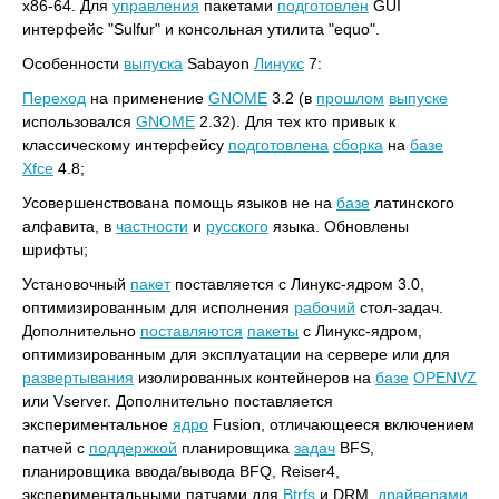
x86-64. Для
управления
пакетами
подготовлен
GUI
интерфейс "Sulfur" и консольная утилита "equo".
Особенности
выпуска
Sabayon
Линукс
7:
Переход
на применение
GNOME
3.2 (в
прошлом
выпуске
использовался
GNOME
2.32). Для тех кто привык к
классическому интерфейсу
подготовлена
сборка
на
базе
Xfce
4.8;
Усовершенствована помощь языков не на
базе
латинского
алфавита, в
частности
и
русского
языка. Обновлены
шрифты;
Установочный
пакет
поставляется с Линукс-ядром 3.0,
оптимизированным для исполнения
рабочий
стол-задач.
Дополнительно
поставляются
пакеты
с Линукс-ядром,
оптимизированным для эксплуатации на сервере или для
развертывания
изолированных контейнеров на
базе
OPENVZ
или Vserver. Дополнительно поставляется
экспериментальное
ядро
Fusion, отличающееся включением
патчей с
поддержкой
планировщика
задач
BFS,
планировщика ввода/вывода BFQ, Reiser4,
экспериментальными патчами для
Btrfs
и DRM,
драйверами