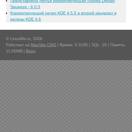
Представлена третья корректирующая сборка Debian
Squeeze - 6.0.3
Корректирующий релиз KDE 4.5.5 и второй кандидат в
релизы KDE 4.6
© LinuxMir.ru, 2026
Работает на
MaxSite CMS
| Время: 0.3195 | SQL: 16 | Память:
11,05MB
|
Вход