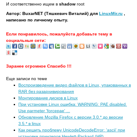
И соответственно ищем в
shadow
root
Автор: BuxarNET (Тяшкевич Виталий) для
LinuxMir.ru
,
написано по личному опыту.
Если понравилось, пожалуйста добавьте тему в
социальные сети:
Заранее огромное Спасибо !!!
Еще записи по теме
Воспроизведение видео файлов в Linux, упакованных в
RAR без разархивирования
Монтирование дисков в Linux
При установке Linux ошибка: WARNING: PAE disabled.
Use parmeter 'forcepae' ...
Обновление Mozilla Firefox с версии 3.0.* до версии
3.5.* в linux
Как решить проблему UnicodeDecodeError: 'ascii' при
установке принтеров Hewlett-Packard (HP)