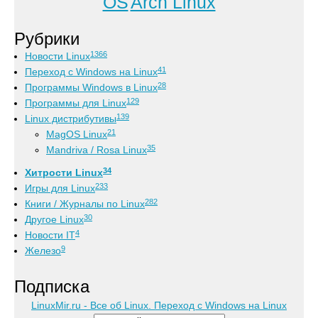
OS
Arch Linux
Рубрики
1366
Новости Linux
41
Переход с Windows на Linux
28
Программы Windows в Linux
129
Программы для Linux
139
Linux дистрибутивы
21
MagOS Linux
35
Mandriva / Rosa Linux
34
Хитрости Linux
233
Игры для Linux
282
Книги / Журналы по Linux
30
Другое Linux
4
Новости IT
9
Железо
Подписка
LinuxMir.ru - Все об Linux. Переход с Windows на Linux