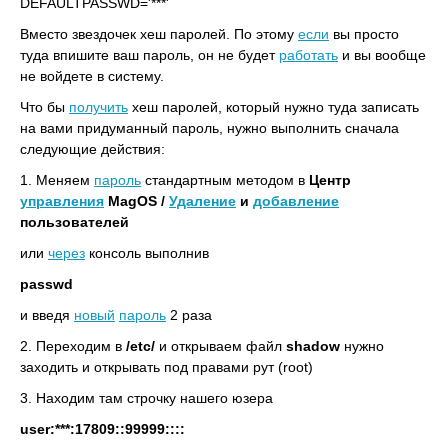
DEFAULTPASSWD='***'
Вместо звездочек хеш паролей. По этому
если
вы просто
туда впишите ваш пароль, он не будет
работать
и вы вообще
не войдете в систему.
Что бы
получить
хеш паролей, который нужно туда записать
на вами придуманный пароль, нужно выполнить сначала
следующие действия:
1. Меняем
пароль
стандартным методом в
Центр
управления
MagOS /
Удаление
и
добавление
пользователей
или
через
консоль выполнив
passwd
и введя
новый
пароль
2 раза
2. Переходим в
/etc/
и открываем файл
shadow
нужно
заходить и открывать под правами рут (root)
3. Находим там строчку нашего юзера
user:***:17809::99999::::