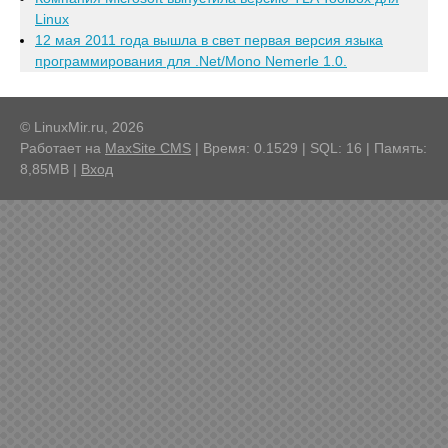
Linux
12 мая 2011 года вышла в свет первая версия языка
программирования для .Net/Mono Nemerle 1.0.
© LinuxMir.ru, 2026
Работает на
MaxSite CMS
| Время: 0.1529 | SQL: 16 | Память:
8,85MB
|
Вход