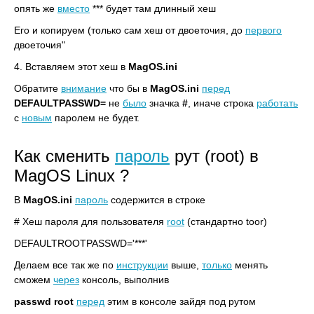
опять же
вместо
*** будет там длинный хеш
Его и копируем (только сам хеш от двоеточия, до
первого
двоеточия"
4. Вставляем этот хеш в
MagOS.ini
Обратите
внимание
что бы в
MagOS.ini
перед
DEFAULTPASSWD=
не
было
значка
#
, иначе строка
работать
с
новым
паролем не будет.
Как сменить
пароль
рут (root) в
MagOS Linux ?
В
MagOS.ini
пароль
содержится в строке
# Хеш пароля для пользователя
root
(стандартно toor)
DEFAULTROOTPASSWD='***'
Делаем все так же по
инструкции
выше,
только
менять
сможем
через
консоль, выполнив
passwd root
перед
этим в консоле зайдя под рутом