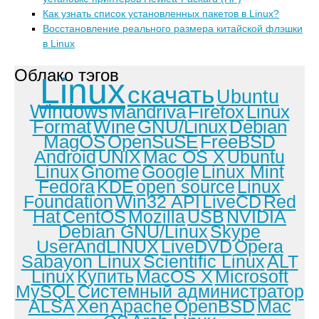
Как узнать список установленных пакетов в Linux?
Восстановление реального размера китайской флэшки
в Linux
Облако тэгов
Linux
скачать
Ubuntu
Windows
Mandriva
Firefox
Linux
Format
Wine
GNU/Linux
Debian
MagOS
OpenSuSE
FreeBSD
Android
UNIX
Mac OS X
Ubuntu
Linux
Gnome
Google
Linux Mint
Fedora
KDE
open source
Linux
Foundation
Win32 API
LiveCD
Red
Hat
CentOS
Mozilla
USB
NVIDIA
Debian GNU/Linux
Skype
UserAndLINUX
LiveDVD
Opera
Sabayon Linux
Scientific Linux
ALT
Linux
Купить
MacOS X
Microsoft
MySQL
Системный администратор
ALSA
Xen
Apache
OpenBSD
Mac