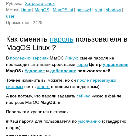
Рубрика:
Хитрости Linux
Метки:
Linux
|
MagOS
|
MagOS.ini
|
passwd
|
root
|
shadow
|
user
Просмотров: 2429
Как сменить
пароль
пользователя в
MagOS Linux ?
В
последних
версиях
МагОС
Линукс
смена пароля не
происходит штатными средствами
через
Центр
управления
MagOS /
Удаление
и
добавление
пользователей
.
Точнее изменить вы можете, но он
после
перезагрузки
системы
опять
станет
прежним (стандартным).
А все потому, что пароли задавать
сейчас
нужно в файле
настроек МагОС
MagOS.ini
Пароль там хранится в строках:
# Хэш пароля для пользователя по
умолчанию
(стандартно
magos)