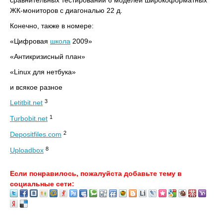
сравнительных тестирований 6 моделей широкоформатных
ЖК-мониторов с диагональю 22 д.
Конечно, также в номере:
«Цифровая
школа
2009»
«Антикризисный план»
«Linux для нетбука»
и всякое разное
3
Letitbit.net
1
Turbobit.net
2
Depositfiles.com
8
Uploadbox
Если понравилось, пожалуйста добавьте тему в
социальные сети: