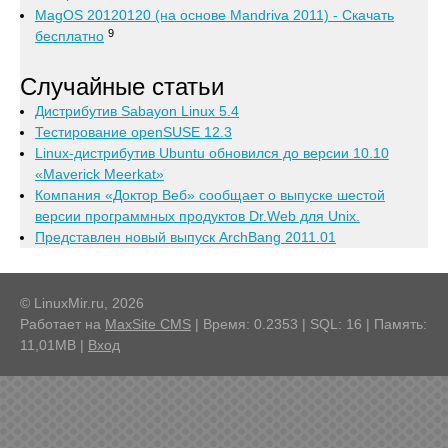
MagOS 20120120 (на основе Mandriva 2011) - Скачать
9
бесплатно
Случайные статьи
Дистрибутив Sabayon Linux 5.4
Тестирование openSUSE 12.3
Linux-дистрибутив Ubuntu обновился до версии 10.10
«Maverick Meerkat»
Компания «Доктор Веб» сообщает о выпуске шестой
версии программных продуктов Dr.Web для Unix.
Представлен новый выпуск ArchBang 2011.01
© LinuxMir.ru, 2026
Работает на
MaxSite CMS
| Время: 0.2353 | SQL: 16 | Память:
11,01MB
|
Вход