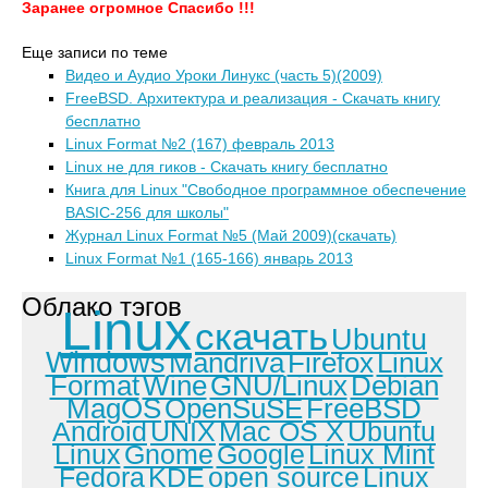
Заранее огромное Спасибо !!!
Еще записи по теме
Видео и Аудио Уроки Линукс (часть 5)(2009)
FreeBSD. Архитектура и реализация - Скачать книгу
бесплатно
Linux Format №2 (167) февраль 2013
Linux не для гиков - Скачать книгу бесплатно
Книга для Linux "Свободное программное обеспечение
BASIC-256 для школы"
Журнал Linux Format №5 (Май 2009)(скачать)
Linux Format №1 (165-166) январь 2013
Облако тэгов
Linux
скачать
Ubuntu
Windows
Mandriva
Firefox
Linux
Format
Wine
GNU/Linux
Debian
MagOS
OpenSuSE
FreeBSD
Android
UNIX
Mac OS X
Ubuntu
Linux
Gnome
Google
Linux Mint
Fedora
KDE
open source
Linux