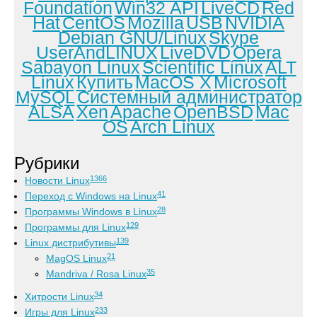
Foundation
Win32 API
LiveCD
Red
Hat
CentOS
Mozilla
USB
NVIDIA
Debian GNU/Linux
Skype
UserAndLINUX
LiveDVD
Opera
Sabayon Linux
Scientific Linux
ALT
Linux
Купить
MacOS X
Microsoft
MySQL
Системный администратор
ALSA
Xen
Apache
OpenBSD
Mac
OS
Arch Linux
Рубрики
1366
Новости Linux
41
Переход с Windows на Linux
28
Программы Windows в Linux
129
Программы для Linux
139
Linux дистрибутивы
21
MagOS Linux
35
Mandriva / Rosa Linux
34
Хитрости Linux
233
Игры для Linux