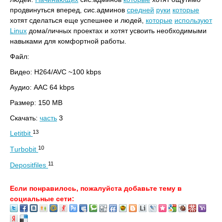
продвинуться вперед, сис.админов
средней
руки
которые
хотят сделаться еще успешнее и людей,
которые
используют
Linux
дома/личных проектах и хотят усвоить необходимыми
навыками для комфортной работы.
Файл:
Видео: H264/AVC ~100 kbps
Аудио: AAC 64 kbps
Размер: 150 MB
Скачать:
часть
3
13
Letitbit
10
Тurbobit
11
Depositfiles
Если понравилось, пожалуйста добавьте тему в
социальные сети: