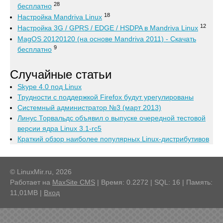
28
бесплатно
18
Настройка Mandriva Linux
12
Настройка 3G / GPRS / EDGE / HSDPA в Mandriva Linux
MagOS 20120120 (на основе Mandriva 2011) - Скачать
9
бесплатно
Случайные статьи
Skype 4.0 под Linux
Трудности с поддержкой Firefox будут урегулированы
Системный администратор №3 (март 2013)
Линус Торвальдс объявил о выпуске очередной тестовой
версии ядра Linux 3.1-rc5
Краткий обзор наиболее популярных Linux-дистрибутивов
© LinuxMir.ru, 2026
Работает на
MaxSite CMS
| Время: 0.2272 | SQL: 16 | Память:
11,01MB
|
Вход