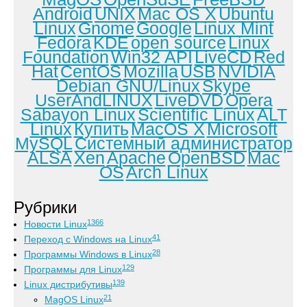
Android
UNIX
Mac OS X
Ubuntu
Linux
Gnome
Google
Linux Mint
Fedora
KDE
open source
Linux
Foundation
Win32 API
LiveCD
Red
Hat
CentOS
Mozilla
USB
NVIDIA
Debian GNU/Linux
Skype
UserAndLINUX
LiveDVD
Opera
Sabayon Linux
Scientific Linux
ALT
Linux
Купить
MacOS X
Microsoft
MySQL
Системный администратор
ALSA
Xen
Apache
OpenBSD
Mac
OS
Arch Linux
Рубрики
1366
Новости Linux
41
Переход с Windows на Linux
28
Программы Windows в Linux
129
Программы для Linux
139
Linux дистрибутивы
21
MagOS Linux