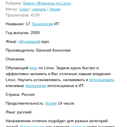
Рубрика:
Книги / Журналы по Linux
Метки:
Linux
|
скачать
|
Уроки
Просмотров: 4139
Название: 17
Технологий
ИТ
Год выпуска: 2009
Жанр:
обучающий
курс
Производитель: Евгений Коноплев
Описание:
Обучающий
курс
по Linux. Задача курса быстро и
эффективно заложить в Вас отличные навыки владения
Linux. Научить устанавливать, налаживать и
использовать
ключевые
технологии
используемые в ИТ.
Страна: Россия
Продолжительность:
более
14 часов
Язык: русский
Направление отлично подойдет для разных категорий
людей.
Начинающих
сис.админов
которые
хотят ощутимо