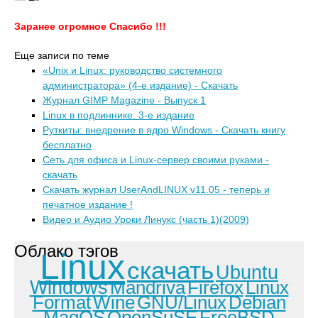
Заранее огромное Спасибо !!!
Еще записи по теме
«Unix и Linux: руководство системного
администратора» (4-е издание) - Скачать
Журнал GIMP Magazine - Выпуск 1
Linux в подлиннике. 3-е издание
Руткиты: внедрение в ядро Windows - Скачать книгу
бесплатно
Сеть для офиса и Linux-сервер своими руками -
скачать
Скачать журнал UserAndLINUX v11.05 - теперь и
печатное издание !
Видео и Аудио Уроки Линукс (часть 1)(2009)
Облако тэгов
Linux
скачать
Ubuntu
Windows
Mandriva
Firefox
Linux
Format
Wine
GNU/Linux
Debian
MagOS
OpenSuSE
FreeBSD