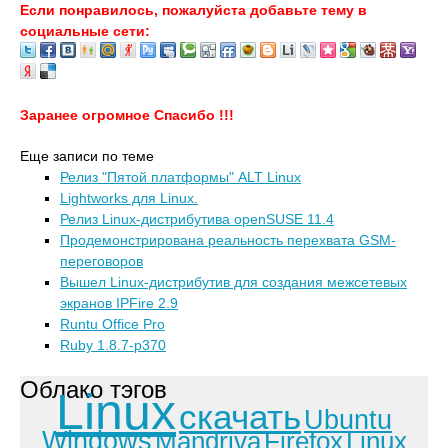
Если понравилось, пожалуйста добавьте тему в
социальные сети:
Заранее огромное Спасибо !!!
Еще записи по теме
Релиз "Пятой платформы" ALT Linux
Lightworks для Linux.
Релиз Linux-дистрибутива openSUSE 11.4
Продемонстрирована реальность перехвата GSM-
переговоров
Вышел Linux-дистрибутив для создания межсетевых
экранов IPFire 2.9
Runtu Office Pro
Ruby 1.8.7-p370
Облако тэгов
Linux
скачать
Ubuntu
Windows
Mandriva
Firefox
Linux