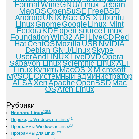
Format
Wine
GNU/Linux
Debian
MagOS
OpenSuSE
FreeBSD
Android
UNIX
Mac OS X
Ubuntu
Linux
Gnome
Google
Linux Mint
Fedora
KDE
open source
Linux
Foundation
Win32 API
LiveCD
Red
Hat
CentOS
Mozilla
USB
NVIDIA
Debian GNU/Linux
Skype
UserAndLINUX
LiveDVD
Opera
Sabayon Linux
Scientific Linux
ALT
Linux
Купить
MacOS X
Microsoft
MySQL
Системный администратор
ALSA
Xen
Apache
OpenBSD
Mac
OS
Arch Linux
Рубрики
1366
Новости Linux
41
Переход с Windows на Linux
28
Программы Windows в Linux
129
Программы для Linux
139