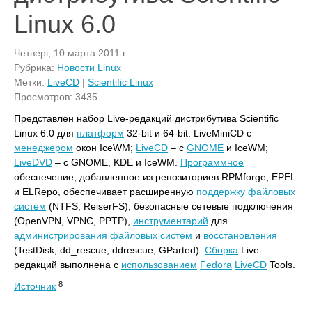
Linux 6.0
Четверг, 10 марта 2011 г.
Рубрика:
Новости Linux
Метки:
LiveCD
|
Scientific Linux
Просмотров: 3435
Представлен набор Live-редакций дистрибутива Scientific
Linux 6.0 для
платформ
32-bit и 64-bit: LiveMiniCD с
менеджером
окон IceWM;
LiveCD
– с
GNOME
и IceWM;
LiveDVD
– с GNOME, KDE и IceWM.
Программное
обеспечение, добавленное из репозиториев RPMforge, EPEL
и ELRepo, обеспечивает расширенную
поддержку
файловых
систем
(NTFS, ReiserFS), безопасные сетевые подключения
(OpenVPN, VPNC, PPTP),
инструментарий
для
администрирования
файловых
систем
и
восстановления
(TestDisk, dd_rescue, ddrescue, GParted).
Сборка
Live-
редакций выполнена с
использованием
Fedora
LiveCD
Tools.
8
Источник