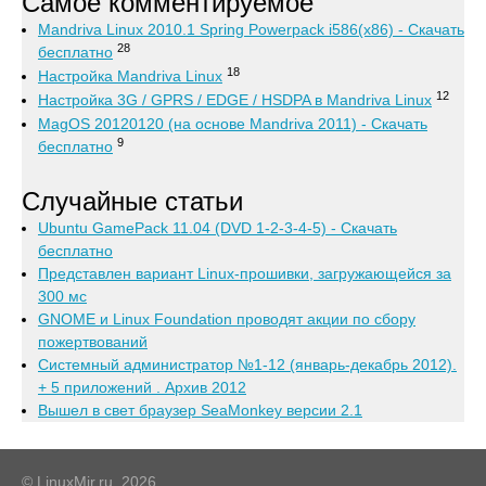
Самое комментируемое
Mandriva Linux 2010.1 Spring Powerpack i586(x86) - Скачать
28
бесплатно
18
Настройка Mandriva Linux
12
Настройка 3G / GPRS / EDGE / HSDPA в Mandriva Linux
MagOS 20120120 (на основе Mandriva 2011) - Скачать
9
бесплатно
Случайные статьи
Ubuntu GamePack 11.04 (DVD 1-2-3-4-5) - Скачать
бесплатно
Представлен вариант Linux-прошивки, загружающейся за
300 мс
GNOME и Linux Foundation проводят акции по сбору
пожертвований
Системный администратор №1-12 (январь-декабрь 2012).
+ 5 приложений . Архив 2012
Вышел в свет браузер SeaMonkey версии 2.1
© LinuxMir.ru, 2026