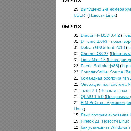
12/2013
25:
Выпущено 2-а номера жу
USER"
(
Новости Linux
)
05/2013
31:
DragonFly BSD 3.4.2
(
Ново
31:
D - dmd 2.063 - новая ве
31:
Debian GNU/Hurd 2013
(
L
31:
Chrome OS 27
(
Программы
31:
Linux Mint 15
(
Linux дист
22:
Faerie Solitaire [x86]
(
Игры
22:
Counter-Strike: Source (B
21:
Командная оболочка fish 
21:
Операционная система N
21:
Tizen 2.1
(
Новости Linux
21:
QEMU 1.5.0
(
Программы д
21:
Н.М.Войтов - Администрир
Linux
)
15:
Язык программирования G
15:
Firefox 21
(
Новости Linux
)
12:
Как установить Windows 7 