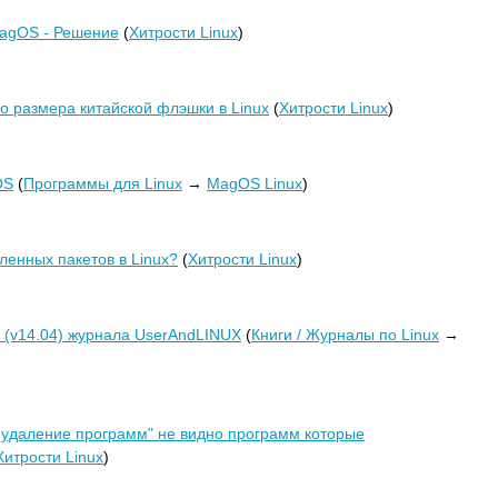
MagOS - Решение
(
Хитрости Linux
)
о размера китайской флэшки в Linux
(
Хитрости Linux
)
OS
(
Программы для Linux
→
MagOS Linux
)
вленных пакетов в Linux?
(
Хитрости Linux
)
 (v14.04) журнала UserAndLINUX
(
Книги / Журналы по Linux
→
и удаление программ" не видно программ которые
Хитрости Linux
)