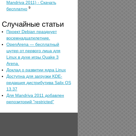
Mandriva 2011) - Скачать
9
бесплатно
Случайные статьи
Проект Debian празднует
восемнадцатилетние.
OpenArena — бесплатный
шутер от первого лица для
Linux в духе игры Quake 3
Arena.
Доклад о развитии ядра Linux
Доступна для загрузки KDE-
редакция дистрибутива Salix OS
13.37
Для Mandriva 2011 добавлен
репозиторий "restricted"