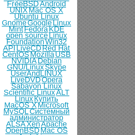
FreeBSD
Android
UNIX
Mac OS X
Ubuntu Linux
Gnome
Google
Linux
Mint
Fedora
KDE
open source
Linux
Foundation
Win32
API
LiveCD
Red Hat
CentOS
Mozilla
USB
NVIDIA
Debian
GNU/Linux
Skype
UserAndLINUX
LiveDVD
Opera
Sabayon Linux
Scientific Linux
ALT
Linux
Купить
MacOS X
Microsoft
MySQL
Системный
администратор
ALSA
Xen
Apache
OpenBSD
Mac OS