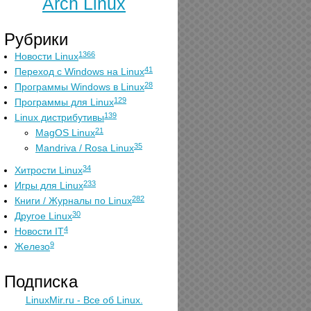
Arch Linux
Рубрики
1366
Новости Linux
41
Переход с Windows на Linux
28
Программы Windows в Linux
129
Программы для Linux
139
Linux дистрибутивы
21
MagOS Linux
35
Mandriva / Rosa Linux
34
Хитрости Linux
233
Игры для Linux
282
Книги / Журналы по Linux
30
Другое Linux
4
Новости IT
9
Железо
Подписка
LinuxMir.ru - Все об Linux.