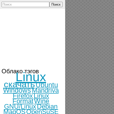
Поиск
Облако тэгов
Linux
скачать
Ubuntu
Windows
Mandriva
Firefox
Linux
Format
Wine
GNU/Linux
Debian
MagOS
OpenSuSE