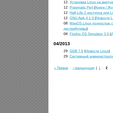
12:
Установка Linux на вирту
12:
Pragmatic Perl
(
Книги / Ж
12:
Half-Life 2 доступна для 
12:
GNU Awk 4.1.0
(
Новости L
08:
MagOS Linux полностью с
дистрибутивы
)
08:
Firefox OS Simulator 3.0
(
Д
04/2013
29:
GDB 7.6
(
Новости Linux
)
29:
Системный администрато
« Первая
·
‹ предыдущая
|
1
·
2
·