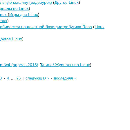
альную машину (видеоурок)
(
Другое Linux
)
урналы по Linux
)
Linux
(
Игры для Linux
)
inux
)
обирается на пакетной базе дистрибутива Rosa
(
Linux
ругое Linux
)
р №4 (апрель 2013)
(
Книги / Журналы по Linux
)
3
·
4
...
76
|
следующая ›
·
последняя »