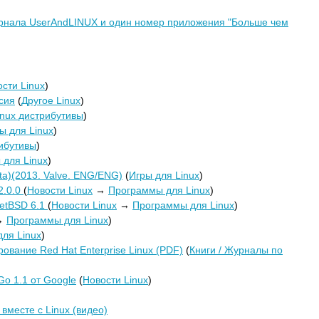
рнала UserAndLINUX и один номер приложения "Больше чем
сти Linux
)
рсия
(
Другое Linux
)
inux дистрибутивы
)
 для Linux
)
рибутивы
)
 для Linux
)
eta)(2013. Valve. ENG/ENG)
(
Игры для Linux
)
2.0.0
(
Новости Linux
→
Программы для Linux
)
etBSD 6.1
(
Новости Linux
→
Программы для Linux
)
→
Программы для Linux
)
ля Linux
)
ование Red Hat Enterprise Linux (PDF)
(
Книги / Журналы по
o 1.1 от Google
(
Новости Linux
)
вместе с Linux (видео)