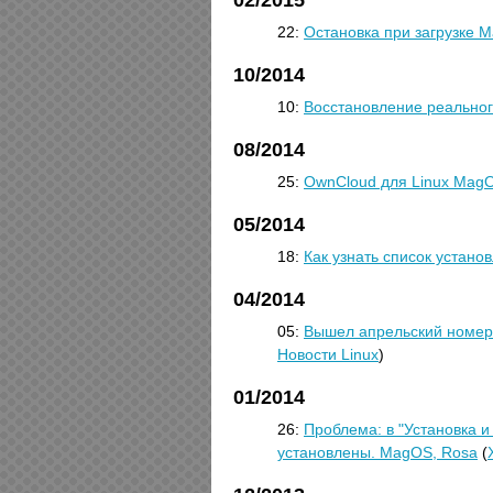
02/2015
22:
Остановка при загрузке 
10/2014
10:
Восстановление реальног
08/2014
25:
OwnCloud для Linux Mag
05/2014
18:
Как узнать список устано
04/2014
05:
Вышел апрельский номер
Новости Linux
)
01/2014
26:
Проблема: в "Установка 
установлены. MagOS, Rosa
(