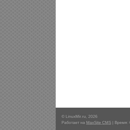
© LinuxMir.ru, 2026
Работает на
MaxSite CMS
| Время: 