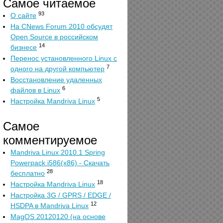
Самое читаемое
93
О сайте
На CNews Forum 2010 обсудят
Open Source в российском
14
бизнесе
Перенос установленного Linux с
7
одного на другой компьютер
Восстановление удаленных
6
файлов в Linux
5
Настройка Mandriva Linux
Самое
комментируемое
Mandriva Linux 2010.1 Spring
Powerpack i586(x86) - Скачать
28
бесплатно
18
Настройка Mandriva Linux
Настройка 3G / GPRS / EDGE /
12
HSDPA в Mandriva Linux
MagOS 20120120 (на основе