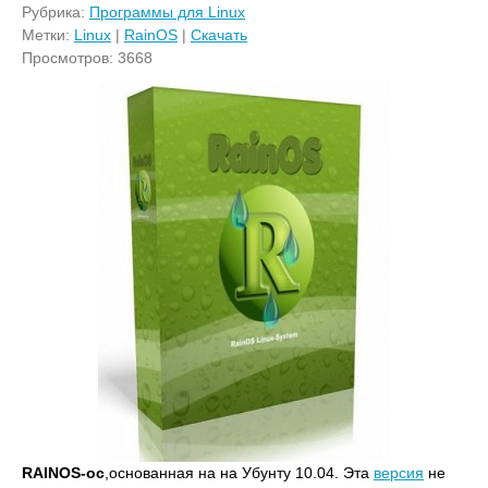
Рубрика:
Программы для Linux
Метки:
Linux
|
RainOS
|
Скачать
Просмотров: 3668
RAINOS-ос
,основанная на на Убунту 10.04. Эта
версия
не