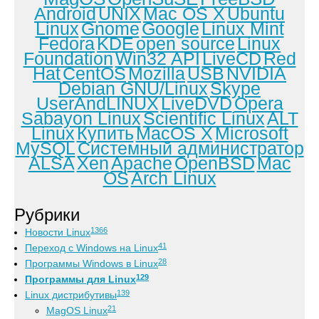
Android
UNIX
Mac OS X
Ubuntu
Linux
Gnome
Google
Linux Mint
Fedora
KDE
open source
Linux
Foundation
Win32 API
LiveCD
Red
Hat
CentOS
Mozilla
USB
NVIDIA
Debian GNU/Linux
Skype
UserAndLINUX
LiveDVD
Opera
Sabayon Linux
Scientific Linux
ALT
Linux
Купить
MacOS X
Microsoft
MySQL
Системный администратор
ALSA
Xen
Apache
OpenBSD
Mac
OS
Arch Linux
Рубрики
1366
Новости Linux
41
Переход с Windows на Linux
28
Программы Windows в Linux
129
Программы для Linux
139
Linux дистрибутивы
21
MagOS Linux