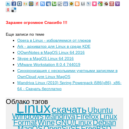
Заранее огромное Спасибо !!!
Еще записи по теме
Opera в Linux - избовляемся от глюков
Ark - архиватор для Linux в среде KDE
QOwnNotes в MagOS Linux 64 2016
Skype в MagOS Linux 64 2016
VMware Workstation 8.0.4 744019
Синхронизация с несколькими учетными записями в
OwnCloud для Linux MagOS
Mandriva Linux (2010) Spring Powerpack i586(x86), x86-
64 - Скачать бесплатно
Облако тэгов
Linux
скачать
Ubuntu
Windows
Mandriva
Firefox
Linux
Format
Wine
GNU/Linux
Debian
MagOS
OpenSuSE
FreeBSD