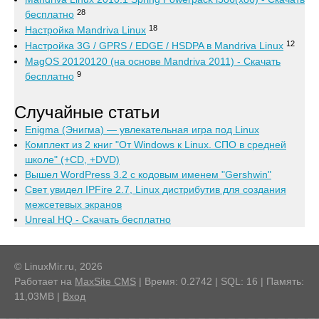
28
бесплатно
18
Настройка Mandriva Linux
12
Настройка 3G / GPRS / EDGE / HSDPA в Mandriva Linux
MagOS 20120120 (на основе Mandriva 2011) - Скачать
9
бесплатно
Случайные статьи
Enigma (Энигма) — увлекательная игра под Linux
Комплект из 2 книг "От Windows к Linux. СПО в средней
школе" (+CD, +DVD)
Вышел WordPress 3.2 с кодовым именем "Gershwin"
Свет увидел IPFire 2.7, Linux дистрибутив для создания
межсетевых экранов
Unreal HQ - Скачать бесплатно
© LinuxMir.ru, 2026
Работает на
MaxSite CMS
| Время: 0.2742 | SQL: 16 | Память:
11,03MB
|
Вход