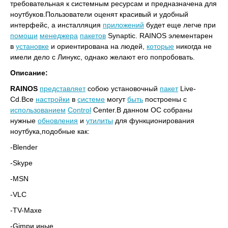
требовательная к системным ресурсам и предназначена для
ноутбуков.Пользователи оценят красивый и удобный
интерфейс, а инсталляция
приложений
будет еще легче при
помощи
менеджера
пакетов
Synaptic. RAINOS элементарен
в
установке
и ориентирована на людей,
которые
никогда не
имели дело с Линукс, однако желают его попробовать.
Описание:
RAINOS
представляет
собою установочный
пакет
Live-
Cd.Все
настройки
в
системе
могут
быть
построены с
использованием
Control
Center.В данном ОС собраны
нужные
обновления
и
утилиты
для функционирования
ноутбука,подобные как:
-Blender
-Skype
-MSN
-VLC
-TV-Maxe
-Gimpи иные