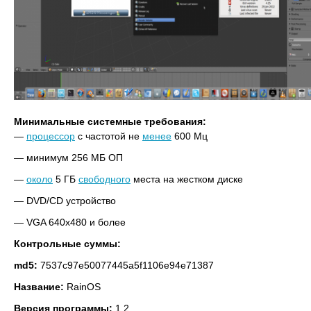
Минимальные системные требования:
—
процессор
с частотой не
менее
600 Мц
— минимум 256 МБ ОП
—
около
5 ГБ
свободного
места на жестком диске
— DVD/CD устройство
— VGA 640х480 и более
Контрольные суммы:
md5:
7537c97e50077445a5f1106e94e71387
Название:
RainOS
Версия программы:
1.2