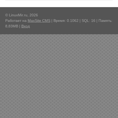
© LinuxMir.ru, 2026
Работает на
MaxSite CMS
| Время: 0.1062 | SQL: 16 | Память:
8,83MB
|
Вход