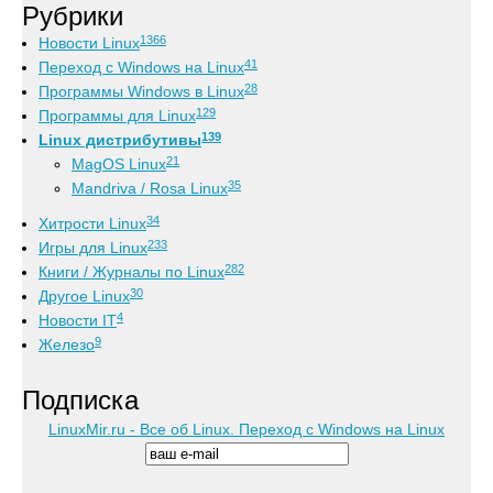
Рубрики
1366
Новости Linux
41
Переход с Windows на Linux
28
Программы Windows в Linux
129
Программы для Linux
139
Linux дистрибутивы
21
MagOS Linux
35
Mandriva / Rosa Linux
34
Хитрости Linux
233
Игры для Linux
282
Книги / Журналы по Linux
30
Другое Linux
4
Новости IT
9
Железо
Подписка
LinuxMir.ru - Все об Linux. Переход с Windows на Linux