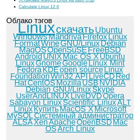
Установка MagOS Linux на flash USB
Calculate Linux 12.0
Облако тэгов
Linux
скачать
Ubuntu
Windows
Mandriva
Firefox
Linux
Format
Wine
GNU/Linux
Debian
MagOS
OpenSuSE
FreeBSD
Android
UNIX
Mac OS X
Ubuntu
Linux
Gnome
Google
Linux Mint
Fedora
KDE
open source
Linux
Foundation
Win32 API
LiveCD
Red
Hat
CentOS
Mozilla
USB
NVIDIA
Debian GNU/Linux
Skype
UserAndLINUX
LiveDVD
Opera
Sabayon Linux
Scientific Linux
ALT
Linux
Купить
MacOS X
Microsoft
MySQL
Системный администратор
ALSA
Xen
Apache
OpenBSD
Mac
OS
Arch Linux