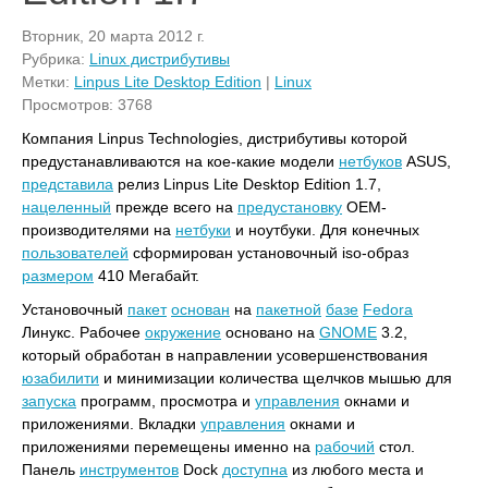
Вторник, 20 марта 2012 г.
Рубрика:
Linux дистрибутивы
Метки:
Linpus Lite Desktop Edition
|
Linux
Просмотров: 3768
Компания Linpus Technologies, дистрибутивы которой
предустанавливаются на кое-какие модели
нетбуков
ASUS,
представила
релиз Linpus Lite Desktop Edition 1.7,
нацеленный
прежде всего на
предустановку
OEM-
производителями на
нетбуки
и ноутбуки. Для конечных
пользователей
сформирован установочный iso-образ
размером
410 Мегабайт.
Установочный
пакет
основан
на
пакетной
базе
Fedora
Линукс. Рабочее
окружение
основано на
GNOME
3.2,
который обработан в направлении усовершенствования
юзабилити
и минимизации количества щелчков мышью для
запуска
программ, просмотра и
управления
окнами и
приложениями. Вкладки
управления
окнами и
приложениями перемещены именно на
рабочий
стол.
Панель
инструментов
Dock
доступна
из любого места и